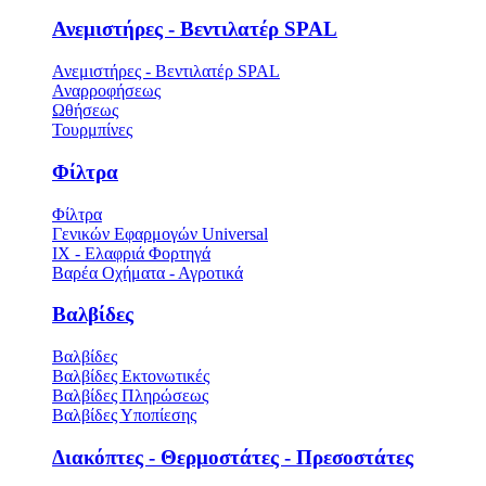
Ανεμιστήρες - Βεντιλατέρ SPAL
Ανεμιστήρες - Βεντιλατέρ SPAL
Αναρροφήσεως
Ωθήσεως
Τουρμπίνες
Φίλτρα
Φίλτρα
Γενικών Εφαρμογών Universal
ΙΧ - Ελαφριά Φορτηγά
Βαρέα Οχήματα - Αγροτικά
Βαλβίδες
Βαλβίδες
Βαλβίδες Εκτονωτικές
Βαλβίδες Πληρώσεως
Βαλβίδες Υποπίεσης
Διακόπτες - Θερμοστάτες - Πρεσοστάτες