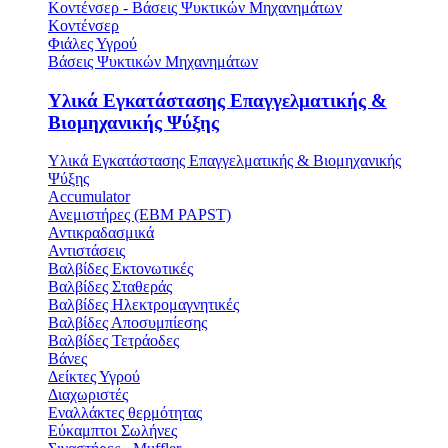
Κοντένσερ - Βάσεις Ψυκτικών Μηχανημάτων
Κοντένσερ
Φιάλες Υγρού
Βάσεις Ψυκτικών Μηχανημάτων
Υλικά Εγκατάστασης Επαγγελματικής &
Βιομηχανικής Ψύξης
Υλικά Εγκατάστασης Επαγγελματικής & Βιομηχανικής
Ψύξης
Accumulator
Ανεμιστήρες (ΕΒΜ PAPST)
Αντικραδασμικά
Αντιστάσεις
Βαλβίδες Εκτονωτικές
Βαλβίδες Σταθεράς
Βαλβίδες Ηλεκτρομαγνητικές
Βαλβίδες Αποσυμπίεσης
Βαλβίδες Τετράοδες
Βάνες
Δείκτες Υγρού
Διαχωριστές
Εναλλάκτες θερμότητας
Εύκαμπτοι Σωλήνες