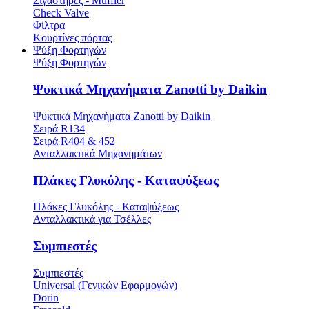
Σιγαστήρες - Muffler
Check Valve
Φίλτρα
Κουρτίνες πόρτας
Ψύξη Φορτηγών
Ψύξη Φορτηγών
Ψυκτικά Μηχανήματα Zanotti by Daikin
Ψυκτικά Μηχανήματα Zanotti by Daikin
Σειρά R134
Σειρά R404 & 452
Ανταλλακτικά Μηχανημάτων
Πλάκες Γλυκόλης - Καταψύξεως
Πλάκες Γλυκόλης - Καταψύξεως
Ανταλλακτικά για Τσέλλες
Συμπιεστές
Συμπιεστές
Universal (Γενικών Εφαρμογών)
Dorin