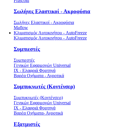
Frascold
Σωλήνες Ελαστικοί - Ακροφύσια
Σωλήνες Ελαστικοί - Ακροφύσια
Maflow
Κλιματισμός Αυτοκινήτου - AutoFreeze
Κλιματισμός Αυτοκινήτου - AutoFreeze
Συμπιεστές
Συμπιεστές
Γενικών Εφαρμογών Universal
ΙΧ - Ελαφριά Φορτηγά
Βαρέα Οχήματα - Αγροτικά
Συμπυκνωτές (Κοντένσερ)
Συμπυκνωτές (Κοντένσερ)
Γενικών Εφαρμογών Universal
ΙΧ - Ελαφριά Φορτηγά
Βαρέα Οχήματα- Αγροτικά
Εξατμιστές