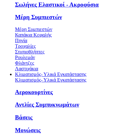
Σωλήνες Ελαστικοί - Ακροφύσια
Μέρη Συμπιεστών
Μέρη Συμπιεστών
Καπάκια Κεφαλής
Πηνία
Τροχαλίες
Στυπιοθλήπτες
Ρουλεμάν
Φλάντζες
Λαστιχάκια
Κλιματισμός- Υλικά Εγκατάστασης
Κλιματισμός- Υλικά Εγκατάστασης
Αεροκουρτίνες
Αντλίες Συμπυκνωμάτων
Βάσεις
Μονώσεις