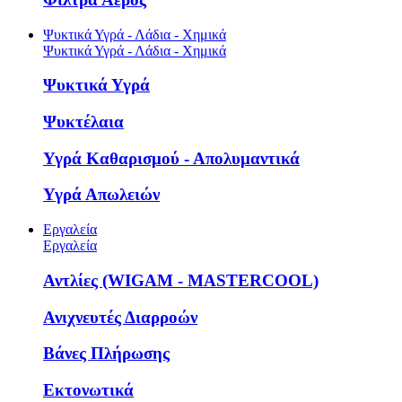
Ψυκτικά Υγρά - Λάδια - Χημικά
Ψυκτικά Υγρά - Λάδια - Χημικά
Ψυκτικά Υγρά
Ψυκτέλαια
Υγρά Καθαρισμού - Απολυμαντικά
Υγρά Απωλειών
Εργαλεία
Εργαλεία
Αντλίες (WIGAM - MASTERCOOL)
Ανιχνευτές Διαρροών
Βάνες Πλήρωσης
Εκτονωτικά