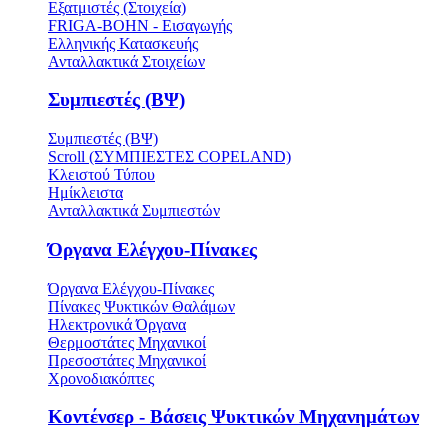
Εξατμιστές (Στοιχεία)
FRIGA-BOHN - Εισαγωγής
Ελληνικής Κατασκευής
Ανταλλακτικά Στοιχείων
Συμπιεστές (ΒΨ)
Συμπιεστές (ΒΨ)
Scroll (ΣΥΜΠΙΕΣΤΕΣ COPELAND)
Κλειστού Τύπου
Ημίκλειστα
Ανταλλακτικά Συμπιεστών
Όργανα Ελέγχου-Πίνακες
Όργανα Ελέγχου-Πίνακες
Πίνακες Ψυκτικών Θαλάμων
Ηλεκτρονικά Όργανα
Θερμοστάτες Μηχανικοί
Πρεσοστάτες Μηχανικοί
Χρονοδιακόπτες
Κοντένσερ - Βάσεις Ψυκτικών Μηχανημάτων