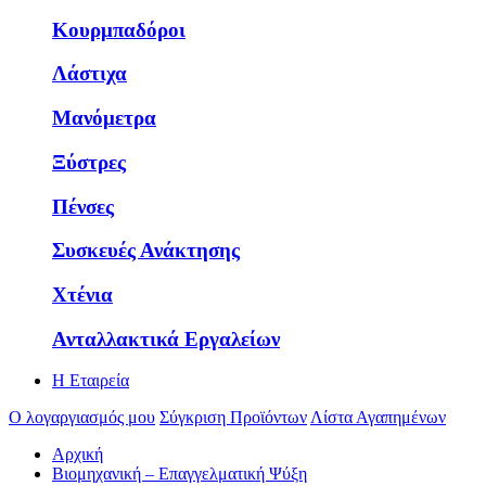
Κουρμπαδόροι
Λάστιχα
Μανόμετρα
Ξύστρες
Πένσες
Συσκευές Ανάκτησης
Χτένια
Ανταλλακτικά Εργαλείων
Η Εταιρεία
Ο λογαργιασμός μου
Σύγκριση Προϊόντων
Λίστα Αγαπημένων
Αρχική
Βιομηχανική – Επαγγελματική Ψύξη