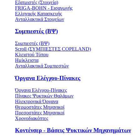
Εξατμιστές (Στοιχεία)
FRIGA-BOHN - Εισαγωγής
Ελληνικής Κατασκευής
Ανταλλακτικά Στοιχείων
Συμπιεστές (ΒΨ)
Συμπιεστές (ΒΨ)
Scroll (ΣΥΜΠΙΕΣΤΕΣ COPELAND)
Κλειστού Τύπου
Ημίκλειστα
Ανταλλακτικά Συμπιεστών
Όργανα Ελέγχου-Πίνακες
Όργανα Ελέγχου-Πίνακες
Πίνακες Ψυκτικών Θαλάμων
Ηλεκτρονικά Όργανα
Θερμοστάτες Μηχανικοί
Πρεσοστάτες Μηχανικοί
Χρονοδιακόπτες
Κοντένσερ - Βάσεις Ψυκτικών Μηχανημάτων