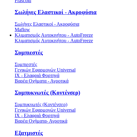
Frascold
Σωλήνες Ελαστικοί - Ακροφύσια
Σωλήνες Ελαστικοί - Ακροφύσια
Maflow
Κλιματισμός Αυτοκινήτου - AutoFreeze
Κλιματισμός Αυτοκινήτου - AutoFreeze
Συμπιεστές
Συμπιεστές
Γενικών Εφαρμογών Universal
ΙΧ - Ελαφριά Φορτηγά
Βαρέα Οχήματα - Αγροτικά
Συμπυκνωτές (Κοντένσερ)
Συμπυκνωτές (Κοντένσερ)
Γενικών Εφαρμογών Universal
ΙΧ - Ελαφριά Φορτηγά
Βαρέα Οχήματα- Αγροτικά
Εξατμιστές