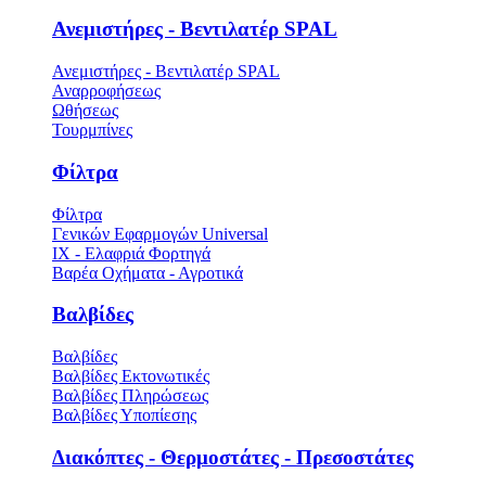
Ανεμιστήρες - Βεντιλατέρ SPAL
Ανεμιστήρες - Βεντιλατέρ SPAL
Αναρροφήσεως
Ωθήσεως
Τουρμπίνες
Φίλτρα
Φίλτρα
Γενικών Εφαρμογών Universal
ΙΧ - Ελαφριά Φορτηγά
Βαρέα Οχήματα - Αγροτικά
Βαλβίδες
Βαλβίδες
Βαλβίδες Εκτονωτικές
Βαλβίδες Πληρώσεως
Βαλβίδες Υποπίεσης
Διακόπτες - Θερμοστάτες - Πρεσοστάτες