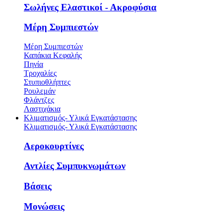
Σωλήνες Ελαστικοί - Ακροφύσια
Μέρη Συμπιεστών
Μέρη Συμπιεστών
Καπάκια Κεφαλής
Πηνία
Τροχαλίες
Στυπιοθλήπτες
Ρουλεμάν
Φλάντζες
Λαστιχάκια
Κλιματισμός- Υλικά Εγκατάστασης
Κλιματισμός- Υλικά Εγκατάστασης
Αεροκουρτίνες
Αντλίες Συμπυκνωμάτων
Βάσεις
Μονώσεις