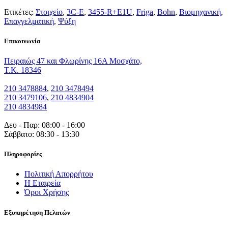
Ετικέτες:
Στοιχείο
,
3C-Ε
,
3455-R+E1U
,
Friga
,
Bohn
,
Βιομηχανική
,
Επαγγελματική
,
Ψύξη
Eπικοινωνία
Πειραιώς 47 και Φλωρίνης 16Α Μοσχάτο,
T.K. 18346
210 3478884
,
210 3478494
210 3479106
,
210 4834904
210 4834984
Δευ - Παρ: 08:00 - 16:00
Σάββατο: 08:30 - 13:30
Πληροφορίες
Πολιτική Απορρήτου
Η Εταιρεία
Όροι Χρήσης
Εξυπηρέτηση Πελατών