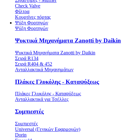
Σιγαστήρες - Muffler
Check Valve
Φίλτρα
Κουρτίνες πόρτας
Ψύξη Φορτηγών
Ψύξη Φορτηγών
Ψυκτικά Μηχανήματα Zanotti by Daikin
Ψυκτικά Μηχανήματα Zanotti by Daikin
Σειρά R134
Σειρά R404 & 452
Ανταλλακτικά Μηχανημάτων
Πλάκες Γλυκόλης - Καταψύξεως
Πλάκες Γλυκόλης - Καταψύξεως
Ανταλλακτικά για Τσέλλες
Συμπιεστές
Συμπιεστές
Universal (Γενικών Εφαρμογών)
Dorin