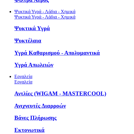
Ψυκτικά Υγρά - Λάδια - Χημικά
Ψυκτικά Υγρά - Λάδια - Χημικά
Ψυκτικά Υγρά
Ψυκτέλαια
Υγρά Καθαρισμού - Απολυμαντικά
Υγρά Απωλειών
Εργαλεία
Εργαλεία
Αντλίες (WIGAM - MASTERCOOL)
Ανιχνευτές Διαρροών
Βάνες Πλήρωσης
Εκτονωτικά