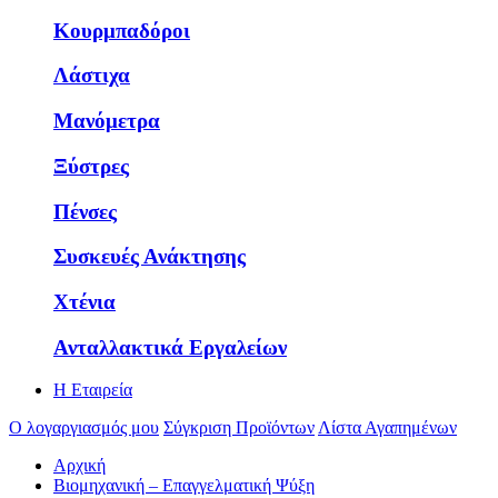
Κουρμπαδόροι
Λάστιχα
Μανόμετρα
Ξύστρες
Πένσες
Συσκευές Ανάκτησης
Χτένια
Ανταλλακτικά Εργαλείων
Η Εταιρεία
Ο λογαργιασμός μου
Σύγκριση Προϊόντων
Λίστα Αγαπημένων
Αρχική
Βιομηχανική – Επαγγελματική Ψύξη