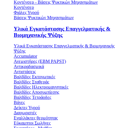
Κοντένσερ - Βάσεις Ψυκτικών Μηχανημάτων
Κοντένσερ
Φιάλες Υγρού
Βάσεις Ψυκτικών Μηχανημάτων
Υλικά Εγκατάστασης Επαγγελματικής &
Βιομηχανικής Ψύξης
Υλικά Εγκατάστασης Επαγγελματικής & Βιομηχανικής
Ψύξης
Accumulator
Ανεμιστήρες (ΕΒΜ PAPST)
Αντικραδασμικά
Αντιστάσεις
Βαλβίδες Εκτονωτικές
Βαλβίδες Σταθεράς
Βαλβίδες Ηλεκτρομαγνητικές
Βαλβίδες Αποσυμπίεσης
Βαλβίδες Τετράοδες
Βάνες
Δείκτες Υγρού
Διαχωριστές
Εναλλάκτες θερμότητας
Εύκαμπτοι Σωλήνες