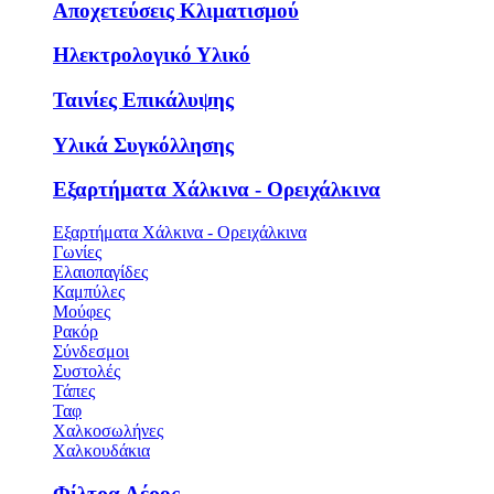
Αποχετεύσεις Κλιματισμού
Ηλεκτρολογικό Υλικό
Ταινίες Επικάλυψης
Υλικά Συγκόλλησης
Εξαρτήματα Χάλκινα - Ορειχάλκινα
Εξαρτήματα Χάλκινα - Ορειχάλκινα
Γωνίες
Ελαιοπαγίδες
Καμπύλες
Μούφες
Ρακόρ
Σύνδεσμοι
Συστολές
Τάπες
Ταφ
Χαλκοσωλήνες
Χαλκουδάκια
Φίλτρα Αέρος