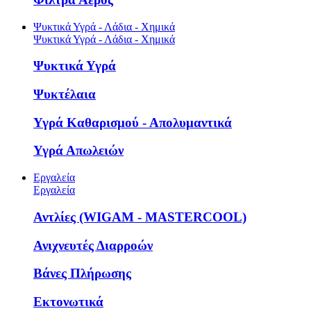
Ψυκτικά Υγρά - Λάδια - Χημικά
Ψυκτικά Υγρά - Λάδια - Χημικά
Ψυκτικά Υγρά
Ψυκτέλαια
Υγρά Καθαρισμού - Απολυμαντικά
Υγρά Απωλειών
Εργαλεία
Εργαλεία
Αντλίες (WIGAM - MASTERCOOL)
Ανιχνευτές Διαρροών
Βάνες Πλήρωσης
Εκτονωτικά