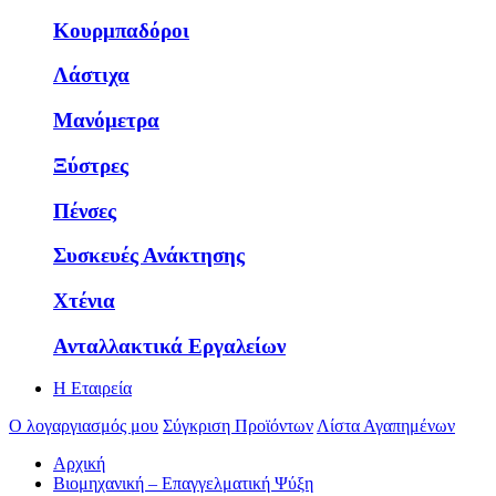
Κουρμπαδόροι
Λάστιχα
Μανόμετρα
Ξύστρες
Πένσες
Συσκευές Ανάκτησης
Χτένια
Ανταλλακτικά Εργαλείων
Η Εταιρεία
Ο λογαργιασμός μου
Σύγκριση Προϊόντων
Λίστα Αγαπημένων
Αρχική
Βιομηχανική – Επαγγελματική Ψύξη