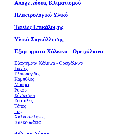
Αποχετεύσεις Κλιματισμού
Ηλεκτρολογικό Υλικό
Ταινίες Επικάλυψης
Υλικά Συγκόλλησης
Εξαρτήματα Χάλκινα - Ορειχάλκινα
Εξαρτήματα Χάλκινα - Ορειχάλκινα
Γωνίες
Ελαιοπαγίδες
Καμπύλες
Μούφες
Ρακόρ
Σύνδεσμοι
Συστολές
Τάπες
Ταφ
Χαλκοσωλήνες
Χαλκουδάκια
Φίλτρα Αέρος