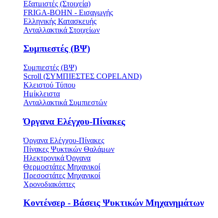
Εξατμιστές (Στοιχεία)
FRIGA-BOHN - Εισαγωγής
Ελληνικής Κατασκευής
Ανταλλακτικά Στοιχείων
Συμπιεστές (ΒΨ)
Συμπιεστές (ΒΨ)
Scroll (ΣΥΜΠΙΕΣΤΕΣ COPELAND)
Κλειστού Τύπου
Ημίκλειστα
Ανταλλακτικά Συμπιεστών
Όργανα Ελέγχου-Πίνακες
Όργανα Ελέγχου-Πίνακες
Πίνακες Ψυκτικών Θαλάμων
Ηλεκτρονικά Όργανα
Θερμοστάτες Μηχανικοί
Πρεσοστάτες Μηχανικοί
Χρονοδιακόπτες
Κοντένσερ - Βάσεις Ψυκτικών Μηχανημάτων