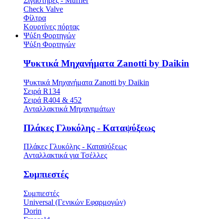
Σιγαστήρες - Muffler
Check Valve
Φίλτρα
Κουρτίνες πόρτας
Ψύξη Φορτηγών
Ψύξη Φορτηγών
Ψυκτικά Μηχανήματα Zanotti by Daikin
Ψυκτικά Μηχανήματα Zanotti by Daikin
Σειρά R134
Σειρά R404 & 452
Ανταλλακτικά Μηχανημάτων
Πλάκες Γλυκόλης - Καταψύξεως
Πλάκες Γλυκόλης - Καταψύξεως
Ανταλλακτικά για Τσέλλες
Συμπιεστές
Συμπιεστές
Universal (Γενικών Εφαρμογών)
Dorin