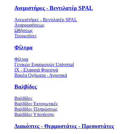
Ανεμιστήρες - Βεντιλατέρ SPAL
Ανεμιστήρες - Βεντιλατέρ SPAL
Αναρροφήσεως
Ωθήσεως
Τουρμπίνες
Φίλτρα
Φίλτρα
Γενικών Εφαρμογών Universal
ΙΧ - Ελαφριά Φορτηγά
Βαρέα Οχήματα - Αγροτικά
Βαλβίδες
Βαλβίδες
Βαλβίδες Εκτονωτικές
Βαλβίδες Πληρώσεως
Βαλβίδες Υποπίεσης
Διακόπτες - Θερμοστάτες - Πρεσοστάτες