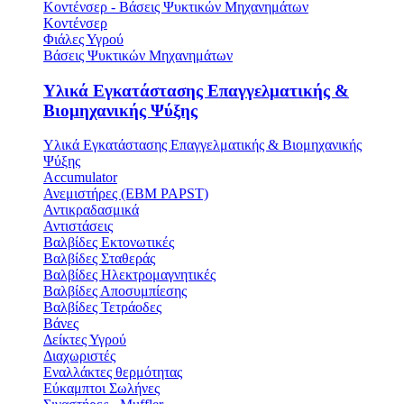
Κοντένσερ - Βάσεις Ψυκτικών Μηχανημάτων
Κοντένσερ
Φιάλες Υγρού
Βάσεις Ψυκτικών Μηχανημάτων
Υλικά Εγκατάστασης Επαγγελματικής &
Βιομηχανικής Ψύξης
Υλικά Εγκατάστασης Επαγγελματικής & Βιομηχανικής
Ψύξης
Accumulator
Ανεμιστήρες (ΕΒΜ PAPST)
Αντικραδασμικά
Αντιστάσεις
Βαλβίδες Εκτονωτικές
Βαλβίδες Σταθεράς
Βαλβίδες Ηλεκτρομαγνητικές
Βαλβίδες Αποσυμπίεσης
Βαλβίδες Τετράοδες
Βάνες
Δείκτες Υγρού
Διαχωριστές
Εναλλάκτες θερμότητας
Εύκαμπτοι Σωλήνες