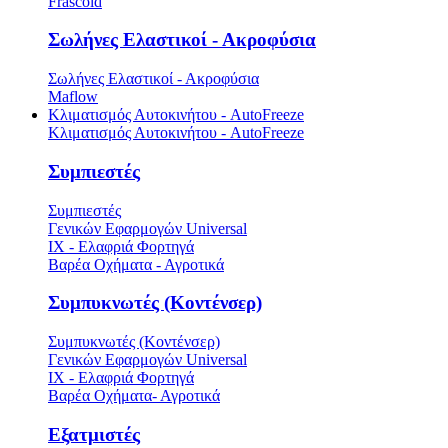
Frascold
Σωλήνες Ελαστικοί - Ακροφύσια
Σωλήνες Ελαστικοί - Ακροφύσια
Maflow
Κλιματισμός Αυτοκινήτου - AutoFreeze
Κλιματισμός Αυτοκινήτου - AutoFreeze
Συμπιεστές
Συμπιεστές
Γενικών Εφαρμογών Universal
ΙΧ - Ελαφριά Φορτηγά
Βαρέα Οχήματα - Αγροτικά
Συμπυκνωτές (Κοντένσερ)
Συμπυκνωτές (Κοντένσερ)
Γενικών Εφαρμογών Universal
ΙΧ - Ελαφριά Φορτηγά
Βαρέα Οχήματα- Αγροτικά
Εξατμιστές