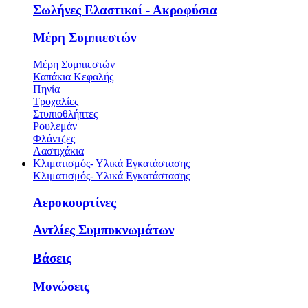
Σωλήνες Ελαστικοί - Ακροφύσια
Μέρη Συμπιεστών
Μέρη Συμπιεστών
Καπάκια Κεφαλής
Πηνία
Τροχαλίες
Στυπιοθλήπτες
Ρουλεμάν
Φλάντζες
Λαστιχάκια
Κλιματισμός- Υλικά Εγκατάστασης
Κλιματισμός- Υλικά Εγκατάστασης
Αεροκουρτίνες
Αντλίες Συμπυκνωμάτων
Βάσεις
Μονώσεις