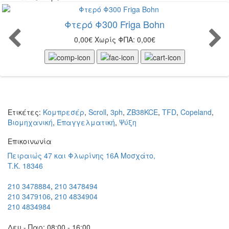
Φτερό Φ300 Friga Bohn
0,00€
Χωρίς ΦΠΑ: 0,00€
Ετικέτες:
Κομπρεσέρ
,
Scroll
,
3ph
,
ZB38KCE
,
TFD
,
Copeland
,
Βιομηχανική
,
Επαγγελματική
,
Ψύξη
Eπικοινωνία
Πειραιώς 47 και Φλωρίνης 16Α Μοσχάτο,
T.K. 18346
210 3478884
,
210 3478494
210 3479106
,
210 4834904
210 4834984
Δευ - Παρ: 08:00 - 16:00