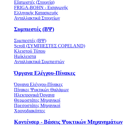
Εξατμιστές (Στοιχεία)
FRIGA-BOHN - Εισαγωγής
Ελληνικής Κατασκευής
Ανταλλακτικά Στοιχείων
Συμπιεστές (ΒΨ)
Συμπιεστές (ΒΨ)
Scroll (ΣΥΜΠΙΕΣΤΕΣ COPELAND)
Κλειστού Τύπου
Ημίκλειστα
Ανταλλακτικά Συμπιεστών
Όργανα Ελέγχου-Πίνακες
Όργανα Ελέγχου-Πίνακες
Πίνακες Ψυκτικών Θαλάμων
Ηλεκτρονικά Όργανα
Θερμοστάτες Μηχανικοί
Πρεσοστάτες Μηχανικοί
Χρονοδιακόπτες
Κοντένσερ - Βάσεις Ψυκτικών Μηχανημάτων