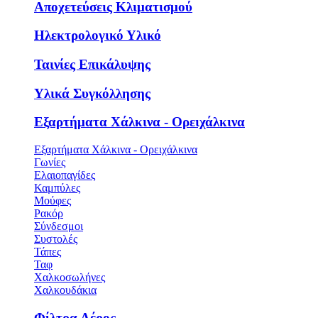
Αποχετεύσεις Κλιματισμού
Ηλεκτρολογικό Υλικό
Ταινίες Επικάλυψης
Υλικά Συγκόλλησης
Εξαρτήματα Χάλκινα - Ορειχάλκινα
Εξαρτήματα Χάλκινα - Ορειχάλκινα
Γωνίες
Ελαιοπαγίδες
Καμπύλες
Μούφες
Ρακόρ
Σύνδεσμοι
Συστολές
Τάπες
Ταφ
Χαλκοσωλήνες
Χαλκουδάκια
Φίλτρα Αέρος