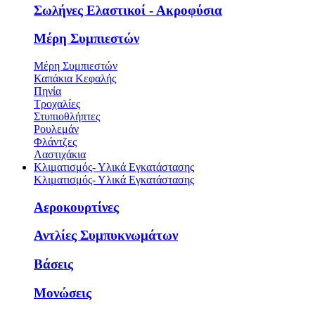
Σωλήνες Ελαστικοί - Ακροφύσια
Μέρη Συμπιεστών
Μέρη Συμπιεστών
Καπάκια Κεφαλής
Πηνία
Τροχαλίες
Στυπιοθλήπτες
Ρουλεμάν
Φλάντζες
Λαστιχάκια
Κλιματισμός- Υλικά Εγκατάστασης
Κλιματισμός- Υλικά Εγκατάστασης
Αεροκουρτίνες
Αντλίες Συμπυκνωμάτων
Βάσεις
Μονώσεις