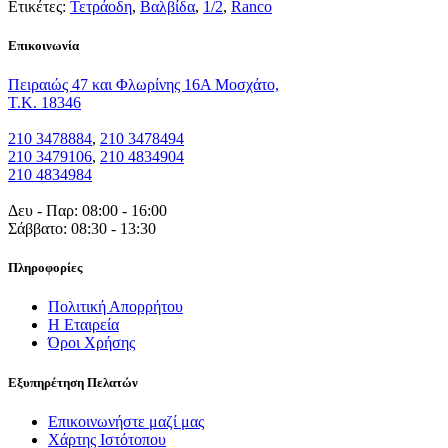
Ετικέτες:
Τετράοδη
,
Βαλβίδα
,
1/2
,
Ranco
Eπικοινωνία
Πειραιώς 47 και Φλωρίνης 16Α Μοσχάτο,
T.K. 18346
210 3478884
,
210 3478494
210 3479106
,
210 4834904
210 4834984
Δευ - Παρ: 08:00 - 16:00
Σάββατο: 08:30 - 13:30
Πληροφορίες
Πολιτική Απορρήτου
Η Εταιρεία
Όροι Χρήσης
Εξυπηρέτηση Πελατών
Επικοινωνήστε μαζί μας
Χάρτης Ιστότοπου