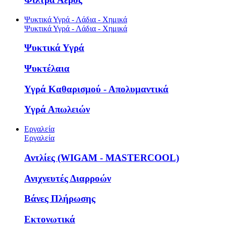
Ψυκτικά Υγρά - Λάδια - Χημικά
Ψυκτικά Υγρά - Λάδια - Χημικά
Ψυκτικά Υγρά
Ψυκτέλαια
Υγρά Καθαρισμού - Απολυμαντικά
Υγρά Απωλειών
Εργαλεία
Εργαλεία
Αντλίες (WIGAM - MASTERCOOL)
Ανιχνευτές Διαρροών
Βάνες Πλήρωσης
Εκτονωτικά