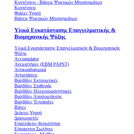
Κοντένσερ - Βάσεις Ψυκτικών Μηχανημάτων
Κοντένσερ
Φιάλες Υγρού
Βάσεις Ψυκτικών Μηχανημάτων
Υλικά Εγκατάστασης Επαγγελματικής &
Βιομηχανικής Ψύξης
Υλικά Εγκατάστασης Επαγγελματικής & Βιομηχανικής
Ψύξης
Accumulator
Ανεμιστήρες (ΕΒΜ PAPST)
Αντικραδασμικά
Αντιστάσεις
Βαλβίδες Εκτονωτικές
Βαλβίδες Σταθεράς
Βαλβίδες Ηλεκτρομαγνητικές
Βαλβίδες Αποσυμπίεσης
Βαλβίδες Τετράοδες
Βάνες
Δείκτες Υγρού
Διαχωριστές
Εναλλάκτες θερμότητας
Εύκαμπτοι Σωλήνες