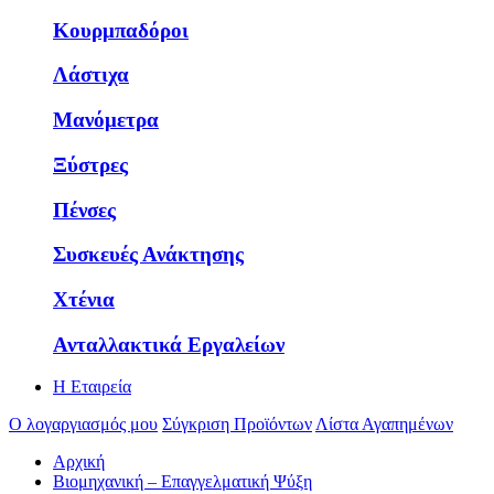
Κουρμπαδόροι
Λάστιχα
Μανόμετρα
Ξύστρες
Πένσες
Συσκευές Ανάκτησης
Χτένια
Ανταλλακτικά Εργαλείων
Η Εταιρεία
Ο λογαργιασμός μου
Σύγκριση Προϊόντων
Λίστα Αγαπημένων
Αρχική
Βιομηχανική – Επαγγελματική Ψύξη