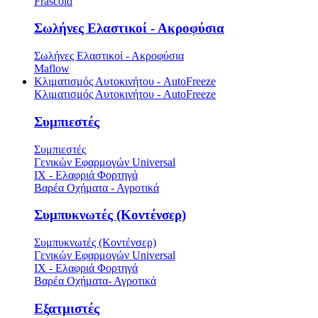
Frascold
Σωλήνες Ελαστικοί - Ακροφύσια
Σωλήνες Ελαστικοί - Ακροφύσια
Maflow
Κλιματισμός Αυτοκινήτου - AutoFreeze
Κλιματισμός Αυτοκινήτου - AutoFreeze
Συμπιεστές
Συμπιεστές
Γενικών Εφαρμογών Universal
ΙΧ - Ελαφριά Φορτηγά
Βαρέα Οχήματα - Αγροτικά
Συμπυκνωτές (Κοντένσερ)
Συμπυκνωτές (Κοντένσερ)
Γενικών Εφαρμογών Universal
ΙΧ - Ελαφριά Φορτηγά
Βαρέα Οχήματα- Αγροτικά
Εξατμιστές