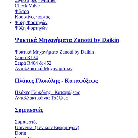
Σιγαστήρες - Muffler
Check Valve
Φίλτρα
Κουρτίνες πόρτας
Ψύξη Φορτηγών
Ψύξη Φορτηγών
Ψυκτικά Μηχανήματα Zanotti by Daikin
Ψυκτικά Μηχανήματα Zanotti by Daikin
Σειρά R134
Σειρά R404 & 452
Ανταλλακτικά Μηχανημάτων
Πλάκες Γλυκόλης - Καταψύξεως
Πλάκες Γλυκόλης - Καταψύξεως
Ανταλλακτικά για Τσέλλες
Συμπιεστές
Συμπιεστές
Universal (Γενικών Εφαρμογών)
Dorin