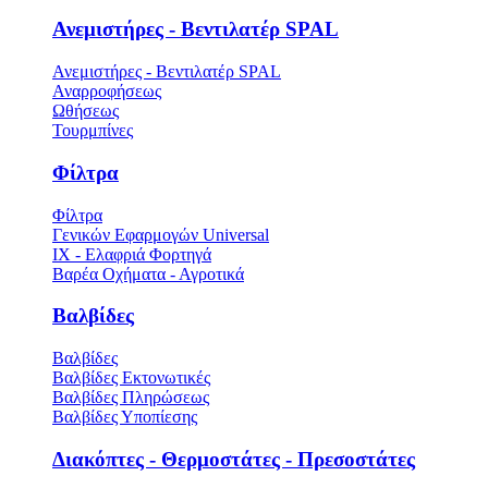
Ανεμιστήρες - Βεντιλατέρ SPAL
Ανεμιστήρες - Βεντιλατέρ SPAL
Αναρροφήσεως
Ωθήσεως
Τουρμπίνες
Φίλτρα
Φίλτρα
Γενικών Εφαρμογών Universal
ΙΧ - Ελαφριά Φορτηγά
Βαρέα Οχήματα - Αγροτικά
Βαλβίδες
Βαλβίδες
Βαλβίδες Εκτονωτικές
Βαλβίδες Πληρώσεως
Βαλβίδες Υποπίεσης
Διακόπτες - Θερμοστάτες - Πρεσοστάτες