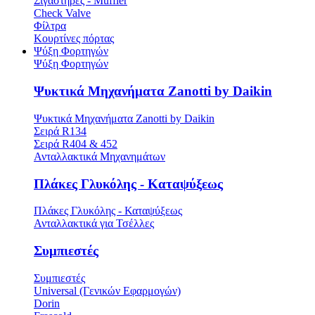
Σιγαστήρες - Muffler
Check Valve
Φίλτρα
Κουρτίνες πόρτας
Ψύξη Φορτηγών
Ψύξη Φορτηγών
Ψυκτικά Μηχανήματα Zanotti by Daikin
Ψυκτικά Μηχανήματα Zanotti by Daikin
Σειρά R134
Σειρά R404 & 452
Ανταλλακτικά Μηχανημάτων
Πλάκες Γλυκόλης - Καταψύξεως
Πλάκες Γλυκόλης - Καταψύξεως
Ανταλλακτικά για Τσέλλες
Συμπιεστές
Συμπιεστές
Universal (Γενικών Εφαρμογών)
Dorin