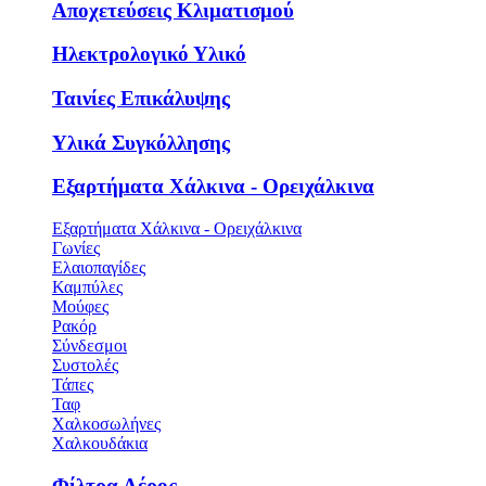
Αποχετεύσεις Κλιματισμού
Ηλεκτρολογικό Υλικό
Ταινίες Επικάλυψης
Υλικά Συγκόλλησης
Εξαρτήματα Χάλκινα - Ορειχάλκινα
Εξαρτήματα Χάλκινα - Ορειχάλκινα
Γωνίες
Ελαιοπαγίδες
Καμπύλες
Μούφες
Ρακόρ
Σύνδεσμοι
Συστολές
Τάπες
Ταφ
Χαλκοσωλήνες
Χαλκουδάκια
Φίλτρα Αέρος