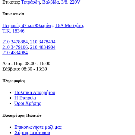
Ετικέτες:
Τετράοδη
,
Βαλβίδα
,
3/8
,
220V
Eπικοινωνία
Πειραιώς 47 και Φλωρίνης 16Α Μοσχάτο,
T.K. 18346
210 3478884
,
210 3478494
210 3479106
,
210 4834904
210 4834984
Δευ - Παρ: 08:00 - 16:00
Σάββατο: 08:30 - 13:30
Πληροφορίες
Πολιτική Απορρήτου
Η Εταιρεία
Όροι Χρήσης
Εξυπηρέτηση Πελατών
Επικοινωνήστε μαζί μας
Χάρτης Ιστότοπου