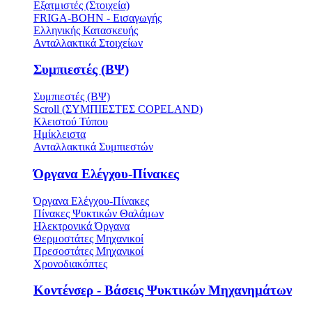
Εξατμιστές (Στοιχεία)
FRIGA-BOHN - Εισαγωγής
Ελληνικής Κατασκευής
Ανταλλακτικά Στοιχείων
Συμπιεστές (ΒΨ)
Συμπιεστές (ΒΨ)
Scroll (ΣΥΜΠΙΕΣΤΕΣ COPELAND)
Κλειστού Τύπου
Ημίκλειστα
Ανταλλακτικά Συμπιεστών
Όργανα Ελέγχου-Πίνακες
Όργανα Ελέγχου-Πίνακες
Πίνακες Ψυκτικών Θαλάμων
Ηλεκτρονικά Όργανα
Θερμοστάτες Μηχανικοί
Πρεσοστάτες Μηχανικοί
Χρονοδιακόπτες
Κοντένσερ - Βάσεις Ψυκτικών Μηχανημάτων