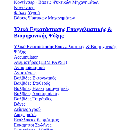
Κοντένσερ - Βάσεις Ψυκτικών Μηχανημάτων
Κοντένσερ
Φιάλες Υγρού
Βάσεις Ψυκτικών Μηχανημάτων
Υλικά Εγκατάστασης Επαγγελματικής &
Βιομηχανικής Ψύξης
Υλικά Εγκατάστασης Επαγγελματικής & Βιομηχανικής
Ψύξης
Accumulator
Ανεμιστήρες (ΕΒΜ PAPST)
Αντικραδασμικά
Αντιστάσεις
Βαλβίδες Εκτονωτικές
Βαλβίδες Σταθεράς
Βαλβίδες Ηλεκτρομαγνητικές
Βαλβίδες Αποσυμπίεσης
Βαλβίδες Τετράοδες
Βάνες
Δείκτες Υγρού
Διαχωριστές
Εναλλάκτες θερμότητας
Εύκαμπτοι Σωλήνες