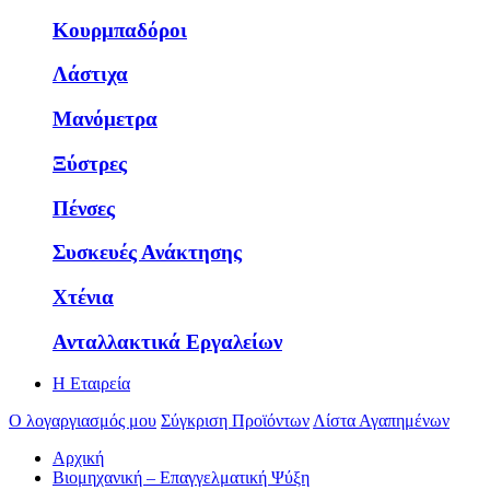
Κουρμπαδόροι
Λάστιχα
Μανόμετρα
Ξύστρες
Πένσες
Συσκευές Ανάκτησης
Χτένια
Ανταλλακτικά Εργαλείων
Η Εταιρεία
Ο λογαργιασμός μου
Σύγκριση Προϊόντων
Λίστα Αγαπημένων
Αρχική
Βιομηχανική – Επαγγελματική Ψύξη