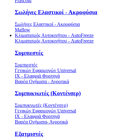
Frascold
Σωλήνες Ελαστικοί - Ακροφύσια
Σωλήνες Ελαστικοί - Ακροφύσια
Maflow
Κλιματισμός Αυτοκινήτου - AutoFreeze
Κλιματισμός Αυτοκινήτου - AutoFreeze
Συμπιεστές
Συμπιεστές
Γενικών Εφαρμογών Universal
ΙΧ - Ελαφριά Φορτηγά
Βαρέα Οχήματα - Αγροτικά
Συμπυκνωτές (Κοντένσερ)
Συμπυκνωτές (Κοντένσερ)
Γενικών Εφαρμογών Universal
ΙΧ - Ελαφριά Φορτηγά
Βαρέα Οχήματα- Αγροτικά
Εξατμιστές