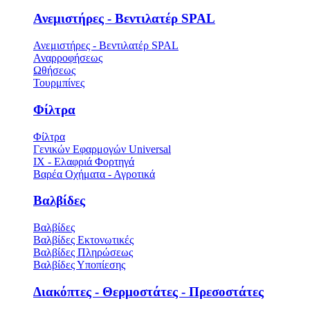
Ανεμιστήρες - Βεντιλατέρ SPAL
Ανεμιστήρες - Βεντιλατέρ SPAL
Αναρροφήσεως
Ωθήσεως
Τουρμπίνες
Φίλτρα
Φίλτρα
Γενικών Εφαρμογών Universal
ΙΧ - Ελαφριά Φορτηγά
Βαρέα Οχήματα - Αγροτικά
Βαλβίδες
Βαλβίδες
Βαλβίδες Εκτονωτικές
Βαλβίδες Πληρώσεως
Βαλβίδες Υποπίεσης
Διακόπτες - Θερμοστάτες - Πρεσοστάτες