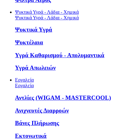
Ψυκτικά Υγρά - Λάδια - Χημικά
Ψυκτικά Υγρά - Λάδια - Χημικά
Ψυκτικά Υγρά
Ψυκτέλαια
Υγρά Καθαρισμού - Απολυμαντικά
Υγρά Απωλειών
Εργαλεία
Εργαλεία
Αντλίες (WIGAM - MASTERCOOL)
Ανιχνευτές Διαρροών
Βάνες Πλήρωσης
Εκτονωτικά