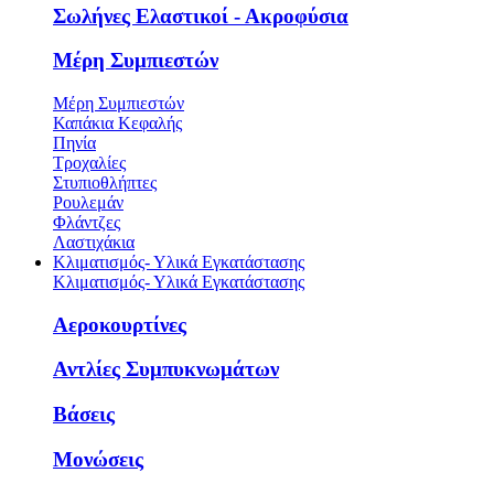
Σωλήνες Ελαστικοί - Ακροφύσια
Μέρη Συμπιεστών
Μέρη Συμπιεστών
Καπάκια Κεφαλής
Πηνία
Τροχαλίες
Στυπιοθλήπτες
Ρουλεμάν
Φλάντζες
Λαστιχάκια
Κλιματισμός- Υλικά Εγκατάστασης
Κλιματισμός- Υλικά Εγκατάστασης
Αεροκουρτίνες
Αντλίες Συμπυκνωμάτων
Βάσεις
Μονώσεις