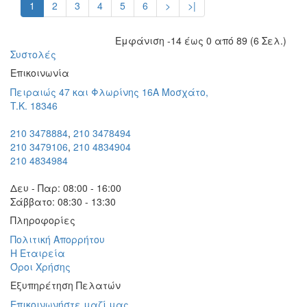
1
2
3
4
5
6
>
>|
Εμφάνιση -14 έως 0 από 89 (6 Σελ.)
Συστολές
Eπικοινωνία
Πειραιώς 47 και Φλωρίνης 16Α Μοσχάτο,
T.K. 18346
210 3478884
,
210 3478494
210 3479106
,
210 4834904
210 4834984
Δευ - Παρ: 08:00 - 16:00
Σάββατο: 08:30 - 13:30
Πληροφορίες
Πολιτική Απορρήτου
Η Εταιρεία
Όροι Χρήσης
Εξυπηρέτηση Πελατών
Επικοινωνήστε μαζί μας