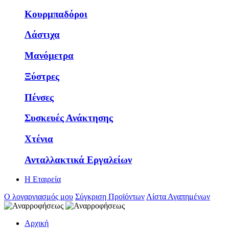
Κουρμπαδόροι
Λάστιχα
Μανόμετρα
Ξύστρες
Πένσες
Συσκευές Ανάκτησης
Χτένια
Ανταλλακτικά Εργαλείων
Η Εταιρεία
Ο λογαργιασμός μου
Σύγκριση Προϊόντων
Λίστα Αγαπημένων
Αρχική