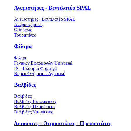
Ανεμιστήρες - Βεντιλατέρ SPAL
Ανεμιστήρες - Βεντιλατέρ SPAL
Αναρροφήσεως
Ωθήσεως
Τουρμπίνες
Φίλτρα
Φίλτρα
Γενικών Εφαρμογών Universal
ΙΧ - Ελαφριά Φορτηγά
Βαρέα Οχήματα - Αγροτικά
Βαλβίδες
Βαλβίδες
Βαλβίδες Εκτονωτικές
Βαλβίδες Πληρώσεως
Βαλβίδες Υποπίεσης
Διακόπτες - Θερμοστάτες - Πρεσοστάτες