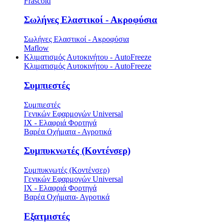
Frascold
Σωλήνες Ελαστικοί - Ακροφύσια
Σωλήνες Ελαστικοί - Ακροφύσια
Maflow
Κλιματισμός Αυτοκινήτου - AutoFreeze
Κλιματισμός Αυτοκινήτου - AutoFreeze
Συμπιεστές
Συμπιεστές
Γενικών Εφαρμογών Universal
ΙΧ - Ελαφριά Φορτηγά
Βαρέα Οχήματα - Αγροτικά
Συμπυκνωτές (Κοντένσερ)
Συμπυκνωτές (Κοντένσερ)
Γενικών Εφαρμογών Universal
ΙΧ - Ελαφριά Φορτηγά
Βαρέα Οχήματα- Αγροτικά
Εξατμιστές