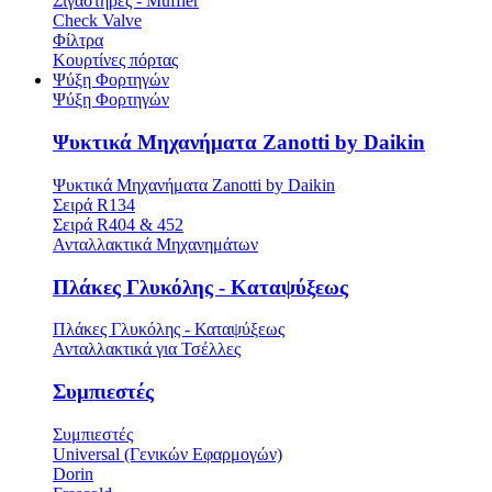
Σιγαστήρες - Muffler
Check Valve
Φίλτρα
Κουρτίνες πόρτας
Ψύξη Φορτηγών
Ψύξη Φορτηγών
Ψυκτικά Μηχανήματα Zanotti by Daikin
Ψυκτικά Μηχανήματα Zanotti by Daikin
Σειρά R134
Σειρά R404 & 452
Ανταλλακτικά Μηχανημάτων
Πλάκες Γλυκόλης - Καταψύξεως
Πλάκες Γλυκόλης - Καταψύξεως
Ανταλλακτικά για Τσέλλες
Συμπιεστές
Συμπιεστές
Universal (Γενικών Εφαρμογών)
Dorin