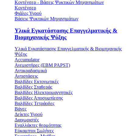
Κοντένσερ - Βάσεις Ψυκτικών Μηχανημάτων
Κοντένσερ
Φιάλες Υγρού
Βάσεις Ψυκτικών Μηχανημάτων
Υλικά Εγκατάστασης Επαγγελματικής &
Βιομηχανικής Ψύξης
Υλικά Εγκατάστασης Επαγγελματικής & Βιομηχανικής
Ψύξης
Accumulator
Ανεμιστήρες (ΕΒΜ PAPST)
Αντικραδασμικά
Αντιστάσεις
Βαλβίδες Εκτονωτικές
Βαλβίδες Σταθεράς
Βαλβίδες Ηλεκτρομαγνητικές
Βαλβίδες Αποσυμπίεσης
Βαλβίδες Τετράοδες
Βάνες
Δείκτες Υγρού
Διαχωριστές
Εναλλάκτες θερμότητας
Εύκαμπτοι Σωλήνες