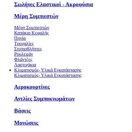
Σωλήνες Ελαστικοί - Ακροφύσια
Μέρη Συμπιεστών
Μέρη Συμπιεστών
Καπάκια Κεφαλής
Πηνία
Τροχαλίες
Στυπιοθλήπτες
Ρουλεμάν
Φλάντζες
Λαστιχάκια
Κλιματισμός- Υλικά Εγκατάστασης
Κλιματισμός- Υλικά Εγκατάστασης
Αεροκουρτίνες
Αντλίες Συμπυκνωμάτων
Βάσεις
Μονώσεις