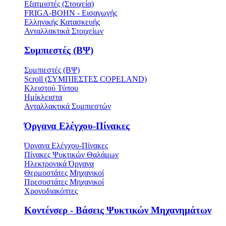
Εξατμιστές (Στοιχεία)
FRIGA-BOHN - Εισαγωγής
Ελληνικής Κατασκευής
Ανταλλακτικά Στοιχείων
Συμπιεστές (ΒΨ)
Συμπιεστές (ΒΨ)
Scroll (ΣΥΜΠΙΕΣΤΕΣ COPELAND)
Κλειστού Τύπου
Ημίκλειστα
Ανταλλακτικά Συμπιεστών
Όργανα Ελέγχου-Πίνακες
Όργανα Ελέγχου-Πίνακες
Πίνακες Ψυκτικών Θαλάμων
Ηλεκτρονικά Όργανα
Θερμοστάτες Μηχανικοί
Πρεσοστάτες Μηχανικοί
Χρονοδιακόπτες
Κοντένσερ - Βάσεις Ψυκτικών Μηχανημάτων