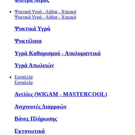
Ψυκτικά Υγρά - Λάδια - Χημικά
Ψυκτικά Υγρά - Λάδια - Χημικά
Ψυκτικά Υγρά
Ψυκτέλαια
Υγρά Καθαρισμού - Απολυμαντικά
Υγρά Απωλειών
Εργαλεία
Εργαλεία
Αντλίες (WIGAM - MASTERCOOL)
Ανιχνευτές Διαρροών
Βάνες Πλήρωσης
Εκτονωτικά