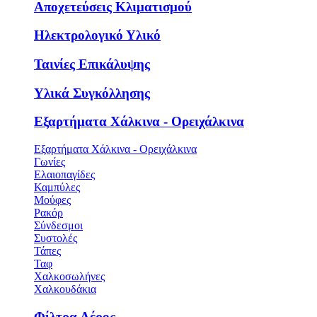
Αποχετεύσεις Κλιματισμού
Ηλεκτρολογικό Υλικό
Ταινίες Επικάλυψης
Υλικά Συγκόλλησης
Εξαρτήματα Χάλκινα - Ορειχάλκινα
Εξαρτήματα Χάλκινα - Ορειχάλκινα
Γωνίες
Ελαιοπαγίδες
Καμπύλες
Μούφες
Ρακόρ
Σύνδεσμοι
Συστολές
Τάπες
Ταφ
Χαλκοσωλήνες
Χαλκουδάκια
Φίλτρα Αέρος