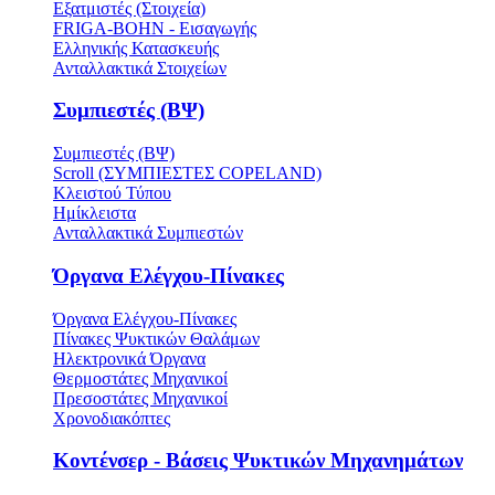
Εξατμιστές (Στοιχεία)
FRIGA-BOHN - Εισαγωγής
Ελληνικής Κατασκευής
Ανταλλακτικά Στοιχείων
Συμπιεστές (ΒΨ)
Συμπιεστές (ΒΨ)
Scroll (ΣΥΜΠΙΕΣΤΕΣ COPELAND)
Κλειστού Τύπου
Ημίκλειστα
Ανταλλακτικά Συμπιεστών
Όργανα Ελέγχου-Πίνακες
Όργανα Ελέγχου-Πίνακες
Πίνακες Ψυκτικών Θαλάμων
Ηλεκτρονικά Όργανα
Θερμοστάτες Μηχανικοί
Πρεσοστάτες Μηχανικοί
Χρονοδιακόπτες
Κοντένσερ - Βάσεις Ψυκτικών Μηχανημάτων