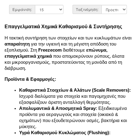
Εμφάνιση:
Ταξινόμηση:
Επαγγελματικά Χημικά Καθαρισμού & Συντήρησης
Η τακτική συντήρηση των στοιχείων και των κυκλωμάτων είναι 
απαραίτητη
 για την υγιεινή και τη μέγιστη απόδοση του 
εξοπλισμού. Στη 
Freezecom
 διαθέτουμε 
επώνυμα, 
επαγγελματικά χημικά
 που απομακρύνουν ρύπους, άλατα 
και μικροοργανισμούς, προστατεύοντας τη μονάδα από τη 
διάβρωση.
Προϊόντα & Εφαρμογές:
Καθαριστικά Στοιχείων & Αλάτων (Scale Removers):
Ισχυρά διαλύματα για στοιχεία και παγομηχανές που 
εξασφαλίζουν άριστη ανταλλαγή θερμότητας.
Απολυμαντικά & Αποσμητικά Spray:
 Εξειδικευμένα 
προϊόντα για αεραγωγούς και στοιχεία (οικιακά & 
οχημάτων) που εξουδετερώνουν οσμές, βακτήρια και 
μύκητες.
Υγρά Καθαρισμού Κυκλώματος (Flushing):