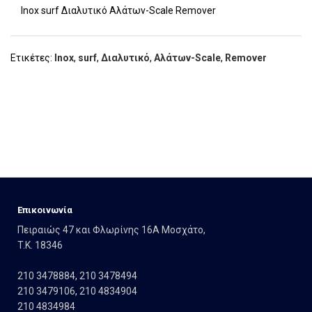
Inox surf Διαλυτικό Αλάτων-Scale Remover
Ετικέτες:
Inox
,
surf
,
Διαλυτικό
,
Αλάτων-Scale
,
Remover
Eπικοινωνία
Πειραιώς 47 και Φλωρίνης 16Α Μοσχάτο,
T.K. 18346
210 3478884
,
210 3478494
210 3479106
,
210 4834904
210 4834984