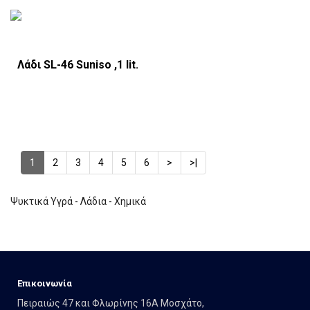
Λάδι SL-46 Suniso ,1 lit.
1
2
3
4
5
6
>
>|
Ψυκτικά Υγρά - Λάδια - Χημικά
Eπικοινωνία
Πειραιώς 47 και Φλωρίνης 16Α Μοσχάτο,