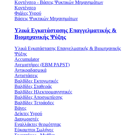
Κοντένσερ - Βάσεις Ψυκτικών Μηχανημάτων
Κοντένσερ
Φιάλες Υγρού
Βάσεις Ψυκτικών Μηχανημάτων
Υλικά Εγκατάστασης Επαγγελματικής &
Βιομηχανικής Ψύξης
Υλικά Εγκατάστασης Επαγγελματικής & Βιομηχανικής
Ψύξης
Accumulator
Ανεμιστήρες (ΕΒΜ PAPST)
Αντικραδασμικά
Αντιστάσεις
Βαλβίδες Εκτονωτικές
Βαλβίδες Σταθεράς
Βαλβίδες Ηλεκτρομαγνητικές
Βαλβίδες Αποσυμπίεσης
Βαλβίδες Τετράοδες
Βάνες
Δείκτες Υγρού
Διαχωριστές
Εναλλάκτες θερμότητας
Εύκαμπτοι Σωλήνες