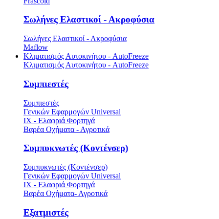
Frascold
Σωλήνες Ελαστικοί - Ακροφύσια
Σωλήνες Ελαστικοί - Ακροφύσια
Maflow
Κλιματισμός Αυτοκινήτου - AutoFreeze
Κλιματισμός Αυτοκινήτου - AutoFreeze
Συμπιεστές
Συμπιεστές
Γενικών Εφαρμογών Universal
ΙΧ - Ελαφριά Φορτηγά
Βαρέα Οχήματα - Αγροτικά
Συμπυκνωτές (Κοντένσερ)
Συμπυκνωτές (Κοντένσερ)
Γενικών Εφαρμογών Universal
ΙΧ - Ελαφριά Φορτηγά
Βαρέα Οχήματα- Αγροτικά
Εξατμιστές