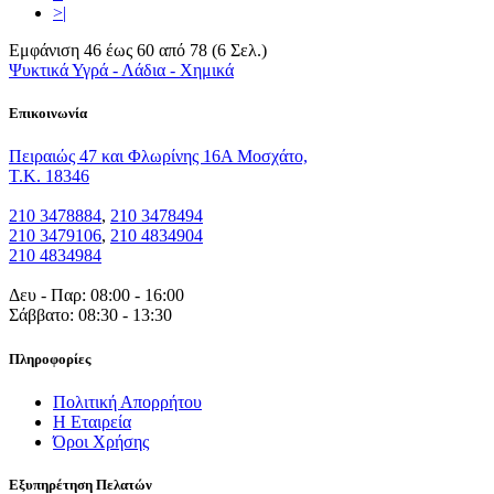
>|
Εμφάνιση 46 έως 60 από 78 (6 Σελ.)
Ψυκτικά Υγρά - Λάδια - Χημικά
Eπικοινωνία
Πειραιώς 47 και Φλωρίνης 16Α Μοσχάτο,
T.K. 18346
210 3478884
,
210 3478494
210 3479106
,
210 4834904
210 4834984
Δευ - Παρ: 08:00 - 16:00
Σάββατο: 08:30 - 13:30
Πληροφορίες
Πολιτική Απορρήτου
Η Εταιρεία
Όροι Χρήσης
Εξυπηρέτηση Πελατών