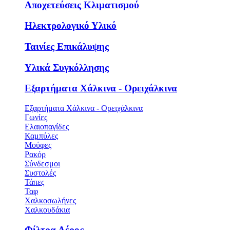
Αποχετεύσεις Κλιματισμού
Ηλεκτρολογικό Υλικό
Ταινίες Επικάλυψης
Υλικά Συγκόλλησης
Εξαρτήματα Χάλκινα - Ορειχάλκινα
Εξαρτήματα Χάλκινα - Ορειχάλκινα
Γωνίες
Ελαιοπαγίδες
Καμπύλες
Μούφες
Ρακόρ
Σύνδεσμοι
Συστολές
Τάπες
Ταφ
Χαλκοσωλήνες
Χαλκουδάκια
Φίλτρα Αέρος