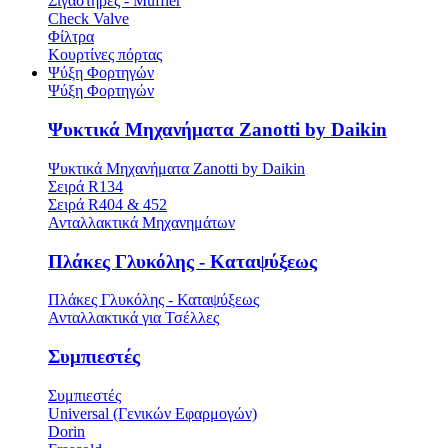
Σιγαστήρες - Muffler
Check Valve
Φίλτρα
Κουρτίνες πόρτας
Ψύξη Φορτηγών
Ψύξη Φορτηγών
Ψυκτικά Μηχανήματα Zanotti by Daikin
Ψυκτικά Μηχανήματα Zanotti by Daikin
Σειρά R134
Σειρά R404 & 452
Ανταλλακτικά Μηχανημάτων
Πλάκες Γλυκόλης - Καταψύξεως
Πλάκες Γλυκόλης - Καταψύξεως
Ανταλλακτικά για Τσέλλες
Συμπιεστές
Συμπιεστές
Universal (Γενικών Εφαρμογών)
Dorin