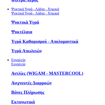
Ψυκτικά Υγρά - Λάδια - Χημικά
Ψυκτικά Υγρά - Λάδια - Χημικά
Ψυκτικά Υγρά
Ψυκτέλαια
Υγρά Καθαρισμού - Απολυμαντικά
Υγρά Απωλειών
Εργαλεία
Εργαλεία
Αντλίες (WIGAM - MASTERCOOL)
Ανιχνευτές Διαρροών
Βάνες Πλήρωσης
Εκτονωτικά