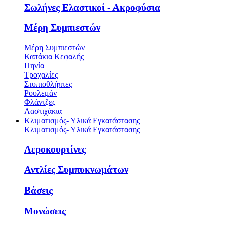
Σωλήνες Ελαστικοί - Ακροφύσια
Μέρη Συμπιεστών
Μέρη Συμπιεστών
Καπάκια Κεφαλής
Πηνία
Τροχαλίες
Στυπιοθλήπτες
Ρουλεμάν
Φλάντζες
Λαστιχάκια
Κλιματισμός- Υλικά Εγκατάστασης
Κλιματισμός- Υλικά Εγκατάστασης
Αεροκουρτίνες
Αντλίες Συμπυκνωμάτων
Βάσεις
Μονώσεις