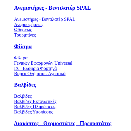
Ανεμιστήρες - Βεντιλατέρ SPAL
Ανεμιστήρες - Βεντιλατέρ SPAL
Αναρροφήσεως
Ωθήσεως
Τουρμπίνες
Φίλτρα
Φίλτρα
Γενικών Εφαρμογών Universal
ΙΧ - Ελαφριά Φορτηγά
Βαρέα Οχήματα - Αγροτικά
Βαλβίδες
Βαλβίδες
Βαλβίδες Εκτονωτικές
Βαλβίδες Πληρώσεως
Βαλβίδες Υποπίεσης
Διακόπτες - Θερμοστάτες - Πρεσοστάτες