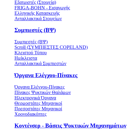
Εξατμιστές (Στοιχεία)
FRIGA-BOHN - Εισαγωγής
Ελληνικής Κατασκευής
Ανταλλακτικά Στοιχείων
Συμπιεστές (ΒΨ)
Συμπιεστές (ΒΨ)
Scroll (ΣΥΜΠΙΕΣΤΕΣ COPELAND)
Κλειστού Τύπου
Ημίκλειστα
Ανταλλακτικά Συμπιεστών
Όργανα Ελέγχου-Πίνακες
Όργανα Ελέγχου-Πίνακες
Πίνακες Ψυκτικών Θαλάμων
Ηλεκτρονικά Όργανα
Θερμοστάτες Μηχανικοί
Πρεσοστάτες Μηχανικοί
Χρονοδιακόπτες
Κοντένσερ - Βάσεις Ψυκτικών Μηχανημάτων