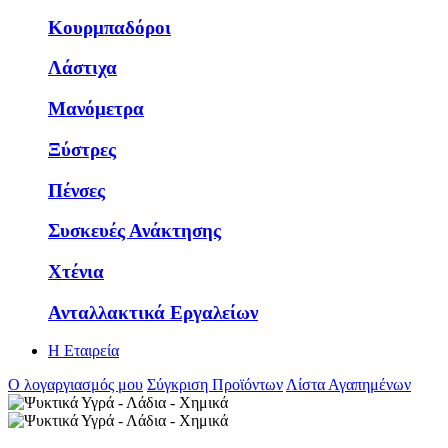
Κουρμπαδόροι
Λάστιχα
Μανόμετρα
Ξύστρες
Πένσες
Συσκευές Ανάκτησης
Χτένια
Ανταλλακτικά Εργαλείων
Η Εταιρεία
Ο λογαργιασμός μου
Σύγκριση Προϊόντων
Λίστα Αγαπημένων