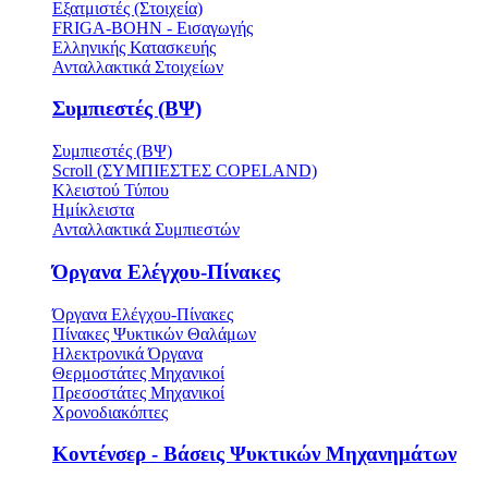
Εξατμιστές (Στοιχεία)
FRIGA-BOHN - Εισαγωγής
Ελληνικής Κατασκευής
Ανταλλακτικά Στοιχείων
Συμπιεστές (ΒΨ)
Συμπιεστές (ΒΨ)
Scroll (ΣΥΜΠΙΕΣΤΕΣ COPELAND)
Κλειστού Τύπου
Ημίκλειστα
Ανταλλακτικά Συμπιεστών
Όργανα Ελέγχου-Πίνακες
Όργανα Ελέγχου-Πίνακες
Πίνακες Ψυκτικών Θαλάμων
Ηλεκτρονικά Όργανα
Θερμοστάτες Μηχανικοί
Πρεσοστάτες Μηχανικοί
Χρονοδιακόπτες
Κοντένσερ - Βάσεις Ψυκτικών Μηχανημάτων