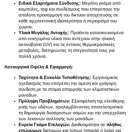
Ειδικά Εξαρτήματα Σύνδεσης:
 Μεγάλη γκάμα από 
καμπύλες, ταφ και συνδέσμους που επιτρέπουν την 
απόλυτη προσαρμογή του δικτύου αποχέτευσης σε 
κάθε αρχιτεκτονική ιδιαιτερότητα ή περιορισμό του 
χώρου.
Υλικά Μεγάλης Αντοχής:
 Προϊόντα κατασκευασμένα 
από ενισχυμένα υλικά που αντέχουν στην ηλιακή 
ακτινοβολία (UV) και τις έντονες θερμοκρασιακές 
μεταβολές, διατηρώντας τη στεγανότητά τους για 
πολλά χρόνια.
Λειτουργικά Οφέλη & Εφαρμογή:
Ταχύτητα & Ευκολία Τοποθέτησης:
 Εργονομικός 
σχεδιασμός που επιτρέπει την άμεση και γρήγορη 
σύνδεση με τα στόμια απορροής των κλιματιστικών 
μονάδων.
Πρόληψη Προβλημάτων:
 Εξασφάλιση της ελεύθερης 
ροής των υδάτων, προλαμβάνοντας αποτελεσματικά 
τη δημιουργία δυσάρεστων οσμών και την υπερχείλιση 
των λεκανών συλλογής των μονάδων.
Ευρεία Γκάμα Επιλογών:
 Διαθεσιμότητα σε 
πλήθος 
επώνυμων
 διατομών και τύπων (σπιράλ ή λείοι) για 