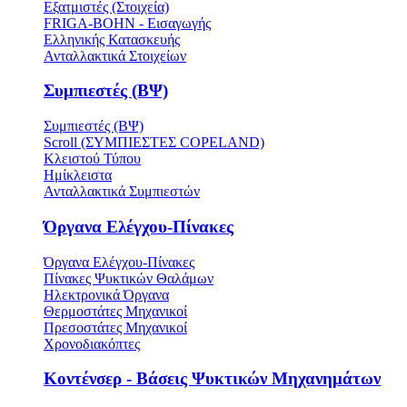
Εξατμιστές (Στοιχεία)
FRIGA-BOHN - Εισαγωγής
Ελληνικής Κατασκευής
Ανταλλακτικά Στοιχείων
Συμπιεστές (ΒΨ)
Συμπιεστές (ΒΨ)
Scroll (ΣΥΜΠΙΕΣΤΕΣ COPELAND)
Κλειστού Τύπου
Ημίκλειστα
Ανταλλακτικά Συμπιεστών
Όργανα Ελέγχου-Πίνακες
Όργανα Ελέγχου-Πίνακες
Πίνακες Ψυκτικών Θαλάμων
Ηλεκτρονικά Όργανα
Θερμοστάτες Μηχανικοί
Πρεσοστάτες Μηχανικοί
Χρονοδιακόπτες
Κοντένσερ - Βάσεις Ψυκτικών Μηχανημάτων