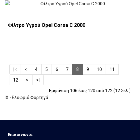
Φίλτρο Υγρού Opel Corsa C 2000
|<
<
4
5
6
7
8
9
10
11
12
>
>|
Εμφάνιση 106 έως 120 από 172 (12 Σελ.)
ΙΧ - Ελαφριά Φορτηγά
Eπικοινωνία