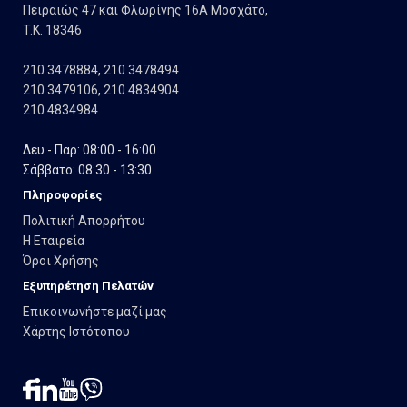
Πειραιώς 47 και Φλωρίνης 16Α Μοσχάτο,
T.K. 18346
210 3478884
,
210 3478494
210 3479106
,
210 4834904
210 4834984
Δευ - Παρ: 08:00 - 16:00
Σάββατο: 08:30 - 13:30
Πληροφορίες
Πολιτική Απορρήτου
Η Εταιρεία
Όροι Χρήσης
Εξυπηρέτηση Πελατών
Επικοινωνήστε μαζί μας
Χάρτης Ιστότοπου