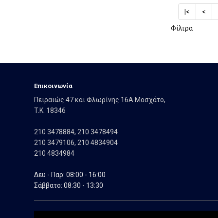
|<
<
Φίλτρα
Eπικοινωνία
Πειραιώς 47 και Φλωρίνης 16Α Μοσχάτο,
T.K. 18346
210 3478884
,
210 3478494
210 3479106
,
210 4834904
210 4834984
Δευ - Παρ: 08:00 - 16:00
Σάββατο: 08:30 - 13:30