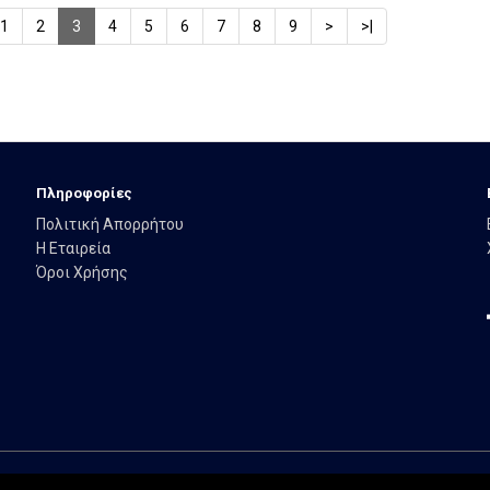
1
2
3
4
5
6
7
8
9
>
>|
Πληροφορίες
Πολιτική Απορρήτου
Η Εταιρεία
Όροι Χρήσης