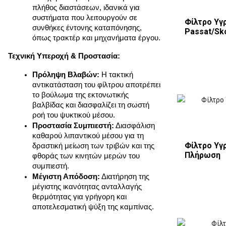
πλήθος διαστάσεων, ιδανικά για 
συστήματα που λειτουργούν σε 
Φίλτρο Υγ
συνθήκες έντονης καταπόνησης, 
Passat/Sko
όπως τρακτέρ και μηχανήματα έργου.
Τεχνική Υπεροχή & Προστασία:
Πρόληψη Βλαβών:
 Η τακτική 
αντικατάσταση του φίλτρου αποτρέπει 
το βούλωμα της εκτονωτικής 
βαλβίδας και διασφαλίζει τη σωστή 
ροή του ψυκτικού μέσου.
Προστασία Συμπιεστή:
 Διασφάλιση 
καθαρού λιπαντικού μέσου για τη 
Φίλτρο Υγ
δραστική μείωση των τριβών και της 
Πλήρωση
φθοράς των κινητών μερών του 
συμπιεστή.
Μέγιστη Απόδοση:
 Διατήρηση της 
μέγιστης ικανότητας ανταλλαγής 
θερμότητας για γρήγορη και 
αποτελεσματική ψύξη της καμπίνας.