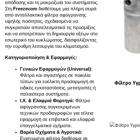
απόδοσης και τη μακροζωία του συστήματος. 
Στη 
Freezecom
 διαθέτουμε μια πλήρη σειρά 
από 
ανταλλακτικά φίλτρα
 αφύγρανσης 
υψηλής ποιότητας, σχεδιασμένα να 
συγκρατούν αποτελεσματικά τις προσμίξεις 
και να αποτρέπουν τη δημιουργία οξέων στο 
εσωτερικό του κυκλώματος, διασφαλίζοντας 
την εύρυθμη λειτουργία του κλιματισμού.
Κατηγοριοποίηση & Εφαρμογές:
Γενικών Εφαρμογών (Universal):
Φίλτρα και σιγαστήρες σε ποικιλία 
τύπων για ευέλικτη προσαρμογή σε 
Φίλτρο Υγ
ειδικές εγκαταστάσεις, μετατροπές ή 
παλαιότερα συστήματα.
Ι.Χ. & Ελαφριά Φορτηγά:
 Φίλτρα 
αφύγρανσης συγκεκριμένων 
τεχνικών προδιαγραφών για τέλεια 
εφαρμογή σε επιβατικά και ελαφριά 
επαγγελματικά οχήματα.
Βαρέα Οχήματα & Αγροτικά:
Ενισχυμένα φίλτρα διαθέσιμα σε 