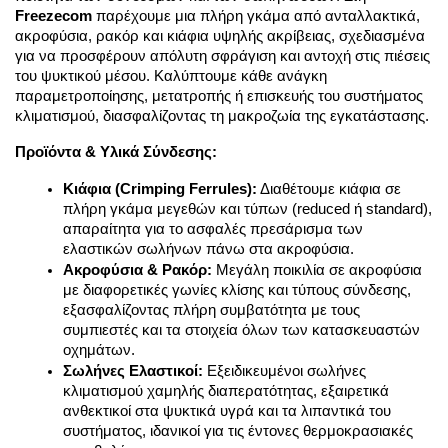
Freezecom
 παρέχουμε μια πλήρη γκάμα από
ανταλλακτικά
, 
ακρο
φύσια, ρακόρ και κιάφια υψηλής ακρίβειας, σχεδιασμένα 
για να προσφέρουν απόλυτη σφράγιση και αντοχή στις πιέσεις 
του ψυκτικού μέσου. Καλύπτουμε κάθε ανάγκη 
παραμετροποίησης, μετατροπής ή επισκευής του συστήματος 
κλιματισμού, διασφαλίζοντας τη μακροζωία της εγκατάστασης.
Προϊόντα & Υλικά Σύνδεσης:
Κιάφια (Crimping Ferrules):
 Διαθέτουμε κιάφια σε 
πλήρη γκάμα μεγεθών και τύπων (reduced ή standard), 
απαραίτητα για το ασφαλές πρεσάρισμα των 
ελαστικών σωλήνων πάνω στα ακροφύσια.
Ακροφύσια & Ρακόρ:
 Μεγάλη ποικιλία σε ακροφύσια 
με διαφορετικές γωνίες κλίσης και τύπους σύνδεσης, 
εξασφαλίζοντας πλήρη συμβατότητα με τους 
συμπιεστές και τα στοιχεία όλων των κατασκευαστών 
οχημάτων.
Σωλήνες Ελαστικοί:
 Εξειδικευμένοι σωλήνες 
κλιματισμού χαμηλής διαπερατότητας, εξαιρετικά 
ανθεκτικοί στα ψυκτικά υγρά και τα λιπαντικά του 
συστήματος, ιδανικοί για τις έντονες θερμοκρασιακές 