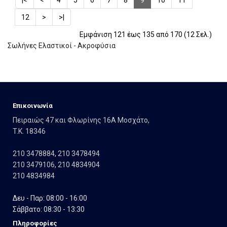
|<
<
4
5
6
7
8
9
10
11
12
>
>|
Εμφάνιση 121 έως 135 από 170 (12 Σελ.)
Σωλήνες Ελαστικοί - Ακροφύσια
Eπικοινωνία
Πειραιώς 47 και Φλωρίνης 16Α Μοσχάτο,
T.K. 18346
210 3478884
,
210 3478494
210 3479106
,
210 4834904
210 4834984
Δευ - Παρ: 08:00 - 16:00
Σάββατο: 08:30 - 13:30
Πληροφορίες