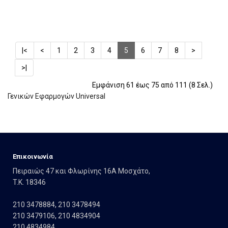
|<
<
1
2
3
4
5
6
7
8
>
>|
Εμφάνιση 61 έως 75 από 111 (8 Σελ.)
Γενικών Εφαρμογών Universal
Eπικοινωνία
Πειραιώς 47 και Φλωρίνης 16Α Μοσχάτο,
T.K. 18346
210 3478884
,
210 3478494
210 3479106
,
210 4834904
210 4834984