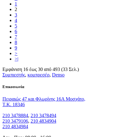
1
2
3
4
5
6
7
8
9
>
>|
Εμφάνιση 16 έως 30 από 493 (33 Σελ.)
Συμπιεστής
,
κομπρεσέρ
,
Denso
Eπικοινωνία
Πειραιώς 47 και Φλωρίνης 16Α Μοσχάτο,
T.K. 18346
210 3478884
,
210 3478494
210 3479106
,
210 4834904
210 4834984