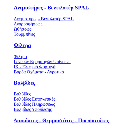
Ανεμιστήρες - Βεντιλατέρ SPAL
Ανεμιστήρες - Βεντιλατέρ SPAL
Αναρροφήσεως
Ωθήσεως
Τουρμπίνες
Φίλτρα
Φίλτρα
Γενικών Εφαρμογών Universal
ΙΧ - Ελαφριά Φορτηγά
Βαρέα Οχήματα - Αγροτικά
Βαλβίδες
Βαλβίδες
Βαλβίδες Εκτονωτικές
Βαλβίδες Πληρώσεως
Βαλβίδες Υποπίεσης
Διακόπτες - Θερμοστάτες - Πρεσοστάτες