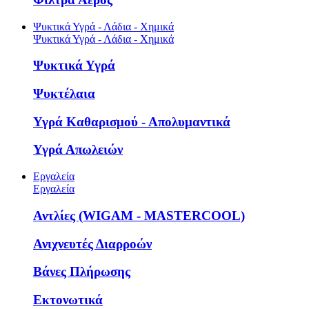
Ψυκτικά Υγρά - Λάδια - Χημικά
Ψυκτικά Υγρά - Λάδια - Χημικά
Ψυκτικά Υγρά
Ψυκτέλαια
Υγρά Καθαρισμού - Απολυμαντικά
Υγρά Απωλειών
Εργαλεία
Εργαλεία
Αντλίες (WIGAM - MASTERCOOL)
Ανιχνευτές Διαρροών
Βάνες Πλήρωσης
Εκτονωτικά