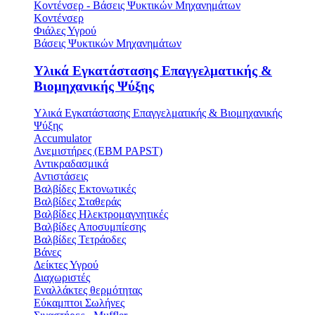
Κοντένσερ - Βάσεις Ψυκτικών Μηχανημάτων
Κοντένσερ
Φιάλες Υγρού
Βάσεις Ψυκτικών Μηχανημάτων
Υλικά Εγκατάστασης Επαγγελματικής &
Βιομηχανικής Ψύξης
Υλικά Εγκατάστασης Επαγγελματικής & Βιομηχανικής
Ψύξης
Accumulator
Ανεμιστήρες (ΕΒΜ PAPST)
Αντικραδασμικά
Αντιστάσεις
Βαλβίδες Εκτονωτικές
Βαλβίδες Σταθεράς
Βαλβίδες Ηλεκτρομαγνητικές
Βαλβίδες Αποσυμπίεσης
Βαλβίδες Τετράοδες
Βάνες
Δείκτες Υγρού
Διαχωριστές
Εναλλάκτες θερμότητας
Εύκαμπτοι Σωλήνες