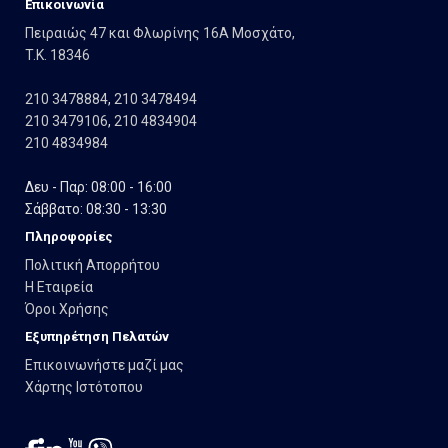
Eπικοινωνία
Πειραιώς 47 και Φλωρίνης 16Α Μοσχάτο,
T.K. 18346
210 3478884
,
210 3478494
210 3479106
,
210 4834904
210 4834984
Δευ - Παρ: 08:00 - 16:00
Σάββατο: 08:30 - 13:30
Πληροφορίες
Πολιτική Απορρήτου
Η Εταιρεία
Όροι Χρήσης
Εξυπηρέτηση Πελατών
Επικοινωνήστε μαζί μας
Χάρτης Ιστότοπου