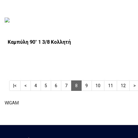
Καμπύλη 90° 1 3/8 Κολλητή
|<
<
4
5
6
7
8
9
10
11
12
>
WIGAM