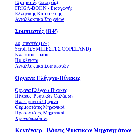
Εξατμιστές (Στοιχεία)
FRIGA-BOHN - Εισαγωγής
Ελληνικής Κατασκευής
Ανταλλακτικά Στοιχείων
Συμπιεστές (ΒΨ)
Συμπιεστές (ΒΨ)
Scroll (ΣΥΜΠΙΕΣΤΕΣ COPELAND)
Κλειστού Τύπου
Ημίκλειστα
Ανταλλακτικά Συμπιεστών
Όργανα Ελέγχου-Πίνακες
Όργανα Ελέγχου-Πίνακες
Πίνακες Ψυκτικών Θαλάμων
Ηλεκτρονικά Όργανα
Θερμοστάτες Μηχανικοί
Πρεσοστάτες Μηχανικοί
Χρονοδιακόπτες
Κοντένσερ - Βάσεις Ψυκτικών Μηχανημάτων