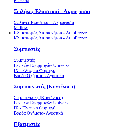
Frascold
Σωλήνες Ελαστικοί - Ακροφύσια
Σωλήνες Ελαστικοί - Ακροφύσια
Maflow
Κλιματισμός Αυτοκινήτου - AutoFreeze
Κλιματισμός Αυτοκινήτου - AutoFreeze
Συμπιεστές
Συμπιεστές
Γενικών Εφαρμογών Universal
ΙΧ - Ελαφριά Φορτηγά
Βαρέα Οχήματα - Αγροτικά
Συμπυκνωτές (Κοντένσερ)
Συμπυκνωτές (Κοντένσερ)
Γενικών Εφαρμογών Universal
ΙΧ - Ελαφριά Φορτηγά
Βαρέα Οχήματα- Αγροτικά
Εξατμιστές