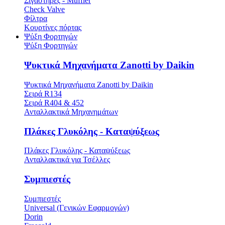
Σιγαστήρες - Muffler
Check Valve
Φίλτρα
Κουρτίνες πόρτας
Ψύξη Φορτηγών
Ψύξη Φορτηγών
Ψυκτικά Μηχανήματα Zanotti by Daikin
Ψυκτικά Μηχανήματα Zanotti by Daikin
Σειρά R134
Σειρά R404 & 452
Ανταλλακτικά Μηχανημάτων
Πλάκες Γλυκόλης - Καταψύξεως
Πλάκες Γλυκόλης - Καταψύξεως
Ανταλλακτικά για Τσέλλες
Συμπιεστές
Συμπιεστές
Universal (Γενικών Εφαρμογών)
Dorin