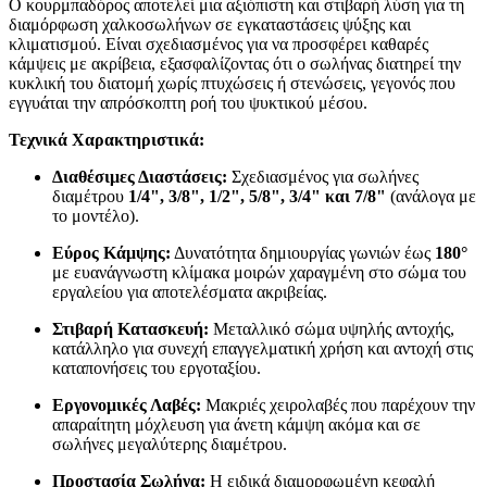
Ο κουρμπαδόρος αποτελεί μια αξιόπιστη και στιβαρή λύση για τη
διαμόρφωση χαλκοσωλήνων σε εγκαταστάσεις ψύξης και
κλιματισμού. Είναι σχεδιασμένος για να προσφέρει καθαρές
κάμψεις με ακρίβεια, εξασφαλίζοντας ότι ο σωλήνας διατηρεί την
κυκλική του διατομή χωρίς πτυχώσεις ή στενώσεις, γεγονός που
εγγυάται την απρόσκοπτη ροή του ψυκτικού μέσου.
Τεχνικά Χαρακτηριστικά:
Διαθέσιμες Διαστάσεις:
Σχεδιασμένος για σωλήνες
διαμέτρου
1/4", 3/8", 1/2", 5/8", 3/4" και 7/8"
(ανάλογα με
το μοντέλο).
Εύρος Κάμψης:
Δυνατότητα δημιουργίας γωνιών έως
180°
με ευανάγνωστη κλίμακα μοιρών χαραγμένη στο σώμα του
εργαλείου για αποτελέσματα ακριβείας.
Στιβαρή Κατασκευή:
Μεταλλικό σώμα υψηλής αντοχής,
κατάλληλο για συνεχή επαγγελματική χρήση και αντοχή στις
καταπονήσεις του εργοταξίου.
Εργονομικές Λαβές:
Μακριές χειρολαβές που παρέχουν την
απαραίτητη μόχλευση για άνετη κάμψη ακόμα και σε
σωλήνες μεγαλύτερης διαμέτρου.
Προστασία Σωλήνα:
Η ειδικά διαμορφωμένη κεφαλή