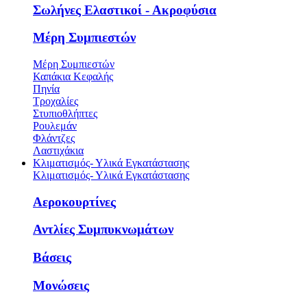
Σωλήνες Ελαστικοί - Ακροφύσια
Μέρη Συμπιεστών
Μέρη Συμπιεστών
Καπάκια Κεφαλής
Πηνία
Τροχαλίες
Στυπιοθλήπτες
Ρουλεμάν
Φλάντζες
Λαστιχάκια
Κλιματισμός- Υλικά Εγκατάστασης
Κλιματισμός- Υλικά Εγκατάστασης
Αεροκουρτίνες
Αντλίες Συμπυκνωμάτων
Βάσεις
Μονώσεις