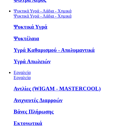
Ψυκτικά Υγρά - Λάδια - Χημικά
Ψυκτικά Υγρά - Λάδια - Χημικά
Ψυκτικά Υγρά
Ψυκτέλαια
Υγρά Καθαρισμού - Απολυμαντικά
Υγρά Απωλειών
Εργαλεία
Εργαλεία
Αντλίες (WIGAM - MASTERCOOL)
Ανιχνευτές Διαρροών
Βάνες Πλήρωσης
Εκτονωτικά