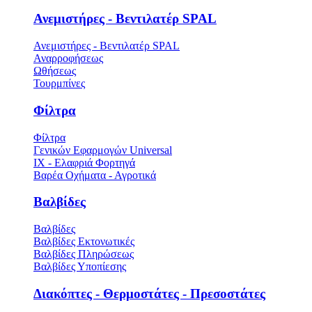
Ανεμιστήρες - Βεντιλατέρ SPAL
Ανεμιστήρες - Βεντιλατέρ SPAL
Αναρροφήσεως
Ωθήσεως
Τουρμπίνες
Φίλτρα
Φίλτρα
Γενικών Εφαρμογών Universal
ΙΧ - Ελαφριά Φορτηγά
Βαρέα Οχήματα - Αγροτικά
Βαλβίδες
Βαλβίδες
Βαλβίδες Εκτονωτικές
Βαλβίδες Πληρώσεως
Βαλβίδες Υποπίεσης
Διακόπτες - Θερμοστάτες - Πρεσοστάτες