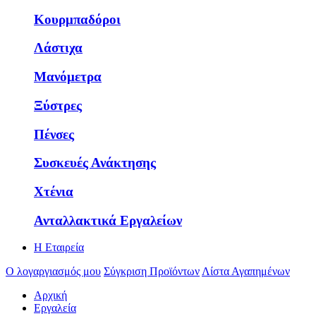
Κουρμπαδόροι
Λάστιχα
Μανόμετρα
Ξύστρες
Πένσες
Συσκευές Ανάκτησης
Χτένια
Ανταλλακτικά Εργαλείων
Η Εταιρεία
Ο λογαργιασμός μου
Σύγκριση Προϊόντων
Λίστα Αγαπημένων
Αρχική
Εργαλεία