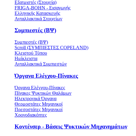
Εξατμιστές (Στοιχεία)
FRIGA-BOHN - Εισαγωγής
Ελληνικής Κατασκευής
Ανταλλακτικά Στοιχείων
Συμπιεστές (ΒΨ)
Συμπιεστές (ΒΨ)
Scroll (ΣΥΜΠΙΕΣΤΕΣ COPELAND)
Κλειστού Τύπου
Ημίκλειστα
Ανταλλακτικά Συμπιεστών
Όργανα Ελέγχου-Πίνακες
Όργανα Ελέγχου-Πίνακες
Πίνακες Ψυκτικών Θαλάμων
Ηλεκτρονικά Όργανα
Θερμοστάτες Μηχανικοί
Πρεσοστάτες Μηχανικοί
Χρονοδιακόπτες
Κοντένσερ - Βάσεις Ψυκτικών Μηχανημάτων