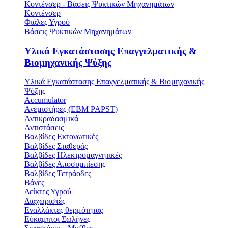
Κοντένσερ - Βάσεις Ψυκτικών Μηχανημάτων
Κοντένσερ
Φιάλες Υγρού
Βάσεις Ψυκτικών Μηχανημάτων
Υλικά Εγκατάστασης Επαγγελματικής &
Βιομηχανικής Ψύξης
Υλικά Εγκατάστασης Επαγγελματικής & Βιομηχανικής
Ψύξης
Accumulator
Ανεμιστήρες (ΕΒΜ PAPST)
Αντικραδασμικά
Αντιστάσεις
Βαλβίδες Εκτονωτικές
Βαλβίδες Σταθεράς
Βαλβίδες Ηλεκτρομαγνητικές
Βαλβίδες Αποσυμπίεσης
Βαλβίδες Τετράοδες
Βάνες
Δείκτες Υγρού
Διαχωριστές
Εναλλάκτες θερμότητας
Εύκαμπτοι Σωλήνες