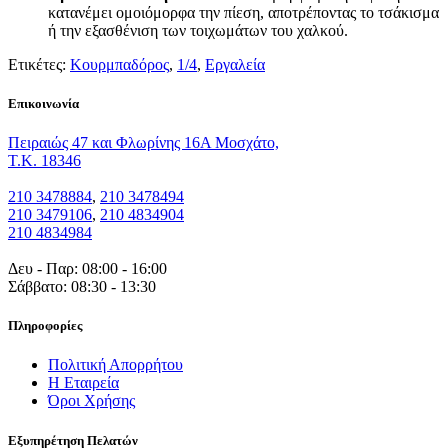
κατανέμει ομοιόμορφα την πίεση, αποτρέποντας το τσάκισμα
ή την εξασθένιση των τοιχωμάτων του χαλκού.
Ετικέτες:
Κουρμπαδόρος
,
1/4
,
Εργαλεία
Eπικοινωνία
Πειραιώς 47 και Φλωρίνης 16Α Μοσχάτο,
T.K. 18346
210 3478884
,
210 3478494
210 3479106
,
210 4834904
210 4834984
Δευ - Παρ: 08:00 - 16:00
Σάββατο: 08:30 - 13:30
Πληροφορίες
Πολιτική Απορρήτου
Η Εταιρεία
Όροι Χρήσης
Εξυπηρέτηση Πελατών