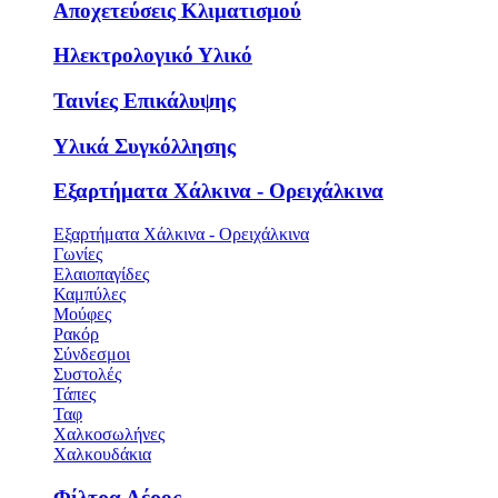
Αποχετεύσεις Κλιματισμού
Ηλεκτρολογικό Υλικό
Ταινίες Επικάλυψης
Υλικά Συγκόλλησης
Εξαρτήματα Χάλκινα - Ορειχάλκινα
Εξαρτήματα Χάλκινα - Ορειχάλκινα
Γωνίες
Ελαιοπαγίδες
Καμπύλες
Μούφες
Ρακόρ
Σύνδεσμοι
Συστολές
Τάπες
Ταφ
Χαλκοσωλήνες
Χαλκουδάκια
Φίλτρα Αέρος