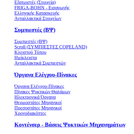
Εξατμιστές (Στοιχεία)
FRIGA-BOHN - Εισαγωγής
Ελληνικής Κατασκευής
Ανταλλακτικά Στοιχείων
Συμπιεστές (ΒΨ)
Συμπιεστές (ΒΨ)
Scroll (ΣΥΜΠΙΕΣΤΕΣ COPELAND)
Κλειστού Τύπου
Ημίκλειστα
Ανταλλακτικά Συμπιεστών
Όργανα Ελέγχου-Πίνακες
Όργανα Ελέγχου-Πίνακες
Πίνακες Ψυκτικών Θαλάμων
Ηλεκτρονικά Όργανα
Θερμοστάτες Μηχανικοί
Πρεσοστάτες Μηχανικοί
Χρονοδιακόπτες
Κοντένσερ - Βάσεις Ψυκτικών Μηχανημάτων