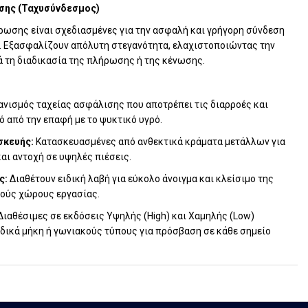
σης (Ταχυσύνδεσμος)
ρωσης είναι σχεδιασμένες για την ασφαλή και γρήγορη σύνδεση
. Εξασφαλίζουν απόλυτη στεγανότητα, ελαχιστοποιώντας την
 τη διαδικασία της πλήρωσης ή της κένωσης.
νισμός ταχείας ασφάλισης που αποτρέπει τις διαρροές και
ό από την επαφή με το ψυκτικό υγρό.
σκευής:
Κατασκευασμένες από ανθεκτικά κράματα μετάλλων για
αι αντοχή σε υψηλές πιέσεις.
ς:
Διαθέτουν ειδική λαβή για εύκολο άνοιγμα και κλείσιμο της
νούς χώρους εργασίας.
ιαθέσιμες σε εκδόσεις Υψηλής (High) και Χαμηλής (Low)
ιδικά μήκη ή γωνιακούς τύπους για πρόσβαση σε κάθε σημείο