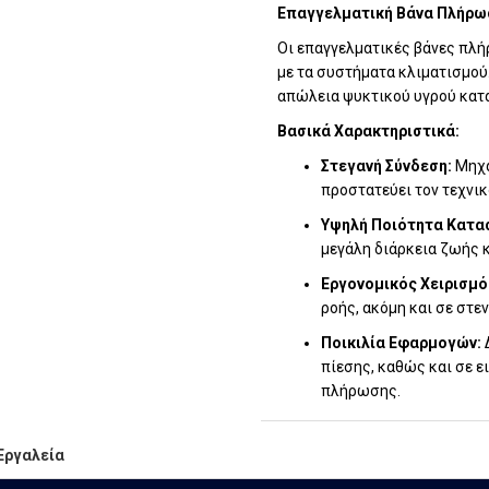
Επαγγελματική Βάνα Πλήρω
Οι επαγγελματικές βάνες πλή
με τα συστήματα κλιματισμού
απώλεια ψυκτικού υγρού κατά
Βασικά Χαρακτηριστικά:
Στεγανή Σύνδεση:
Μηχα
προστατεύει τον τεχνικ
Υψηλή Ποιότητα Κατα
μεγάλη διάρκεια ζωής κ
Εργονομικός Χειρισμό
ροής, ακόμη και σε στε
Ποικιλία Εφαρμογών:
Δ
πίεσης, καθώς και σε ε
πλήρωσης.
Εργαλεία