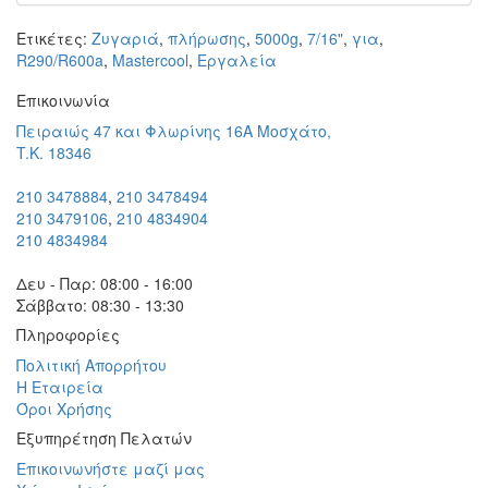
Ετικέτες:
Ζυγαριά
,
πλήρωσης
,
5000g
,
7/16"
,
για
,
R290/R600a
,
Μastercool
,
Εργαλεία
Eπικοινωνία
Πειραιώς 47 και Φλωρίνης 16Α Μοσχάτο,
T.K. 18346
210 3478884
,
210 3478494
210 3479106
,
210 4834904
210 4834984
Δευ - Παρ: 08:00 - 16:00
Σάββατο: 08:30 - 13:30
Πληροφορίες
Πολιτική Απορρήτου
Η Εταιρεία
Όροι Χρήσης
Εξυπηρέτηση Πελατών
Επικοινωνήστε μαζί μας