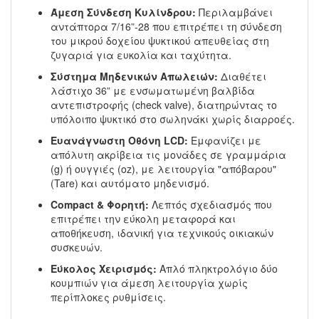
Άμεση Σύνδεση Κυλίνδρου:
Περιλαμβάνει
αντάπτορα 7/16”-28 που επιτρέπει τη σύνδεση
του μικρού δοχείου ψυκτικού απευθείας στη
ζυγαριά για ευκολία και ταχύτητα.
Σύστημα Μηδενικών Απωλειών:
Διαθέτει
λάστιχο 36” με ενσωματωμένη βαλβίδα
αντεπιστροφής (check valve), διατηρώντας το
υπόλοιπο ψυκτικό στο σωληνάκι χωρίς διαρροές.
Ευανάγνωστη Οθόνη LCD:
Εμφανίζει με
απόλυτη ακρίβεια τις μονάδες σε γραμμάρια
(g) ή ουγγιές (oz), με λειτουργία "απόβαρου"
(Tare) και αυτόματο μηδενισμό.
Compact & Φορητή:
Λεπτός σχεδιασμός που
επιτρέπει την εύκολη μεταφορά και
αποθήκευση, ιδανική για τεχνικούς οικιακών
συσκευών.
Εύκολος Χειρισμός:
Απλό πληκτρολόγιο δύο
κουμπιών για άμεση λειτουργία χωρίς
περίπλοκες ρυθμίσεις.