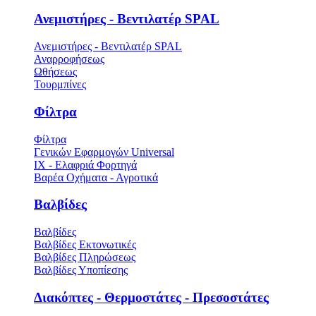
Ανεμιστήρες - Βεντιλατέρ SPAL
Ανεμιστήρες - Βεντιλατέρ SPAL
Αναρροφήσεως
Ωθήσεως
Τουρμπίνες
Φίλτρα
Φίλτρα
Γενικών Εφαρμογών Universal
ΙΧ - Ελαφριά Φορτηγά
Βαρέα Οχήματα - Αγροτικά
Βαλβίδες
Βαλβίδες
Βαλβίδες Εκτονωτικές
Βαλβίδες Πληρώσεως
Βαλβίδες Υποπίεσης
Διακόπτες - Θερμοστάτες - Πρεσοστάτες