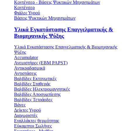
Κοντένσερ - Βάσεις Ψυκτικών Μηχανημάτων
Κοντένσερ
Φιάλες Υγρού
Βάσεις Ψυκτικών Μηχανημάτων
Υλικά Εγκατάστασης Επαγγελματικής &
Βιομηχανικής Ψύξης
Υλικά Εγκατάστασης Επαγγελματικής & Βιομηχανικής
Ψύξης
Accumulator
Ανεμιστήρες (ΕΒΜ PAPST)
Αντικραδασμικά
Αντιστάσεις
Βαλβίδες Εκτονωτικές
Βαλβίδες Σταθεράς
Βαλβίδες Ηλεκτρομαγνητικές
Βαλβίδες Αποσυμπίεσης
Βαλβίδες Τετράοδες
Βάνες
Δείκτες Υγρού
Διαχωριστές
Εναλλάκτες θερμότητας
Εύκαμπτοι Σωλήνες