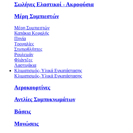
Σωλήνες Ελαστικοί - Ακροφύσια
Μέρη Συμπιεστών
Μέρη Συμπιεστών
Καπάκια Κεφαλής
Πηνία
Τροχαλίες
Στυπιοθλήπτες
Ρουλεμάν
Φλάντζες
Λαστιχάκια
Κλιματισμός- Υλικά Εγκατάστασης
Κλιματισμός- Υλικά Εγκατάστασης
Αεροκουρτίνες
Αντλίες Συμπυκνωμάτων
Βάσεις
Μονώσεις