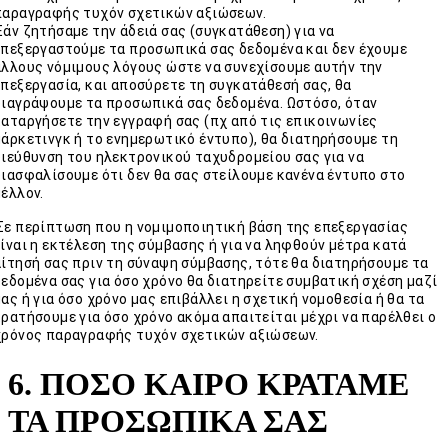
παραγραφής τυχόν σχετικών αξιώσεων.
Εάν ζητήσαμε την άδειά σας (συγκατάθεση) για να
επεξεργαστούμε τα προσωπικά σας δεδομένα και δεν έχουμε
άλλους νόμιμους λόγους ώστε να συνεχίσουμε αυτήν την
επεξεργασία, και αποσύρετε τη συγκατάθεσή σας, θα
διαγράψουμε τα προσωπικά σας δεδομένα. Ωστόσο, όταν
καταργήσετε την εγγραφή σας (πχ από τις επικοινωνίες
μάρκετινγκ ή το ενημερωτικό έντυπο), θα διατηρήσουμε τη
διεύθυνση του ηλεκτρονικού ταχυδρομείου σας για να
διασφαλίσουμε ότι δεν θα σας στείλουμε κανένα έντυπο στο
μέλλον.
Σε περίπτωση που η νομιμοποιητική βάση της επεξεργασίας
είναι η εκτέλεση της σύμβασης ή για να ληφθούν μέτρα κατά
αίτησή σας πριν τη σύναψη σύμβασης, τότε θα διατηρήσουμε τα
δεδομένα σας για όσο χρόνο θα διατηρείτε συμβατική σχέση μαζί
μας ή για όσο χρόνο μας επιβάλλει η σχετική νομοθεσία ή θα τα
κρατήσουμε για όσο χρόνο ακόμα απαιτείται μέχρι να παρέλθει ο
χρόνος παραγραφής τυχόν σχετικών αξιώσεων.
6. ΠΟΣΟ ΚΑΙΡΟ ΚΡΑΤΑΜΕ
ΤΑ ΠΡΟΣΩΠΙΚΑ ΣΑΣ