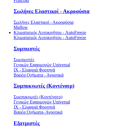
Frascold
Σωλήνες Ελαστικοί - Ακροφύσια
Σωλήνες Ελαστικοί - Ακροφύσια
Maflow
Κλιματισμός Αυτοκινήτου - AutoFreeze
Κλιματισμός Αυτοκινήτου - AutoFreeze
Συμπιεστές
Συμπιεστές
Γενικών Εφαρμογών Universal
ΙΧ - Ελαφριά Φορτηγά
Βαρέα Οχήματα - Αγροτικά
Συμπυκνωτές (Κοντένσερ)
Συμπυκνωτές (Κοντένσερ)
Γενικών Εφαρμογών Universal
ΙΧ - Ελαφριά Φορτηγά
Βαρέα Οχήματα- Αγροτικά
Εξατμιστές