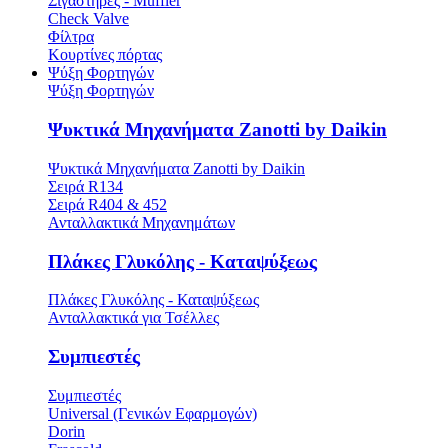
Σιγαστήρες - Muffler
Check Valve
Φίλτρα
Κουρτίνες πόρτας
Ψύξη Φορτηγών
Ψύξη Φορτηγών
Ψυκτικά Μηχανήματα Zanotti by Daikin
Ψυκτικά Μηχανήματα Zanotti by Daikin
Σειρά R134
Σειρά R404 & 452
Ανταλλακτικά Μηχανημάτων
Πλάκες Γλυκόλης - Καταψύξεως
Πλάκες Γλυκόλης - Καταψύξεως
Ανταλλακτικά για Τσέλλες
Συμπιεστές
Συμπιεστές
Universal (Γενικών Εφαρμογών)
Dorin