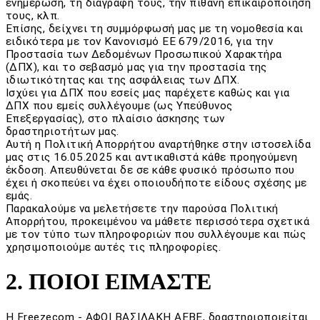
ενημέρωση, τη διαγραφή τους, την πιθανή επικαιροποίησή
τους, κλπ.
Επίσης, δείχνει τη συμμόρφωσή μας με τη νομοθεσία και
ειδικότερα με τον Κανονισμό EΕ 679/2016, για την
Προστασία των Δεδομένων Προσωπικού Χαρακτήρα
(ΔΠΧ), και το σεβασμό μας για την προστασία της
ιδιωτικότητας και της ασφάλειας των ΔΠΧ.
Ισχύει για ΔΠΧ που εσείς μας παρέχετε καθώς και για
ΔΠΧ που εμείς συλλέγουμε (ως Υπεύθυνος
Επεξεργασίας), στο πλαίσιο άσκησης των
δραστηριοτήτων μας.
Αυτή η Πολιτική Απορρήτου αναρτήθηκε στην ιστοσελίδα
μας στις
16
.05.2025
κ
αι αντικαθιστά κάθε προηγούμενη
έκδοση. Απευθύνεται δε σε κάθε φυσικό πρόσωπο που
έχει ή σκοπεύει να έχει οποιουδήποτε είδους σχέσης με
εμάς.
Παρακαλούμε να μελετήσετε την παρούσα Πολιτική
Απορρήτου, προκειμένου να μάθετε περισσότερα σχετικά
με τον τύπο των πληροφοριών που συλλέγουμε και πώς
χρησιμοποιούμε αυτές τις πληροφορίες.
2. ΠΟΙΟΙ ΕΙΜΑΣΤΕ
Η Freezecom - ΑΦΟΙ ΒΑΣΙΛΑΚΗ ΑΕΒΕ, δραστηριοποιείται