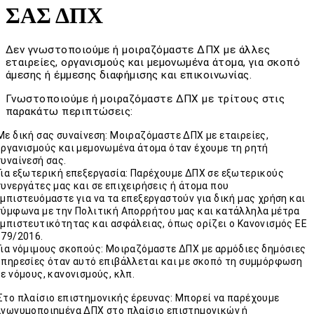
ΣΑΣ ΔΠΧ
Δεν γνωστοποιούμε ή μοιραζόμαστε ΔΠΧ με άλλες
εταιρείες, οργανισμούς και μεμονωμένα άτομα, για σκοπό
άμεσης ή έμμεσης διαφήμισης και επικοινωνίας.
Γνωστοποιούμε ή μοιραζόμαστε ΔΠΧ με τρίτους στις
παρακάτω περιπτώσεις:
Με δική σας συναίνεση: Μοιραζόμαστε ΔΠΧ με εταιρείες,
οργανισμούς και μεμονωμένα άτομα όταν έχουμε τη ρητή
συναίνεσή σας.
Για εξωτερική επεξεργασία: Παρέχουμε ΔΠΧ σε εξωτερικούς
συνεργάτες μας και σε επιχειρήσεις ή άτομα που
εμπιστευόμαστε για να τα επεξεργαστούν για δική μας χρήση και
σύμφωνα με την Πολιτική Απορρήτου μας και κατάλληλα μέτρα
εμπιστευτικότητας και ασφάλειας, όπως ορίζει ο Κανονισμός EΕ
679/2016.
Για νόμιμους σκοπούς: Μοιραζόμαστε ΔΠΧ με αρμόδιες δημόσιες
υπηρεσίες όταν αυτό επιβάλλεται και με σκοπό τη συμμόρφωση
με νόμους, κανονισμούς, κλπ.
Στο πλαίσιο επιστημονικής έρευνας: Μπορεί να παρέχουμε
ανωνυμοποιημένα ΔΠΧ στο πλαίσιο επιστημονικών ή