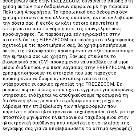
δεδομένων σας στην FREEZECOM, συναινείτε επίσης στη
χρήση αυτών των δεδομένων σύμφωνα με την παρούσα
Πολιτική Απορρήτου. Τα προσωπικά σας δεδομένα δεν
χρησιμοποιούνται για άλλους σκοπούς, εκτός αν λάβουμε
την άδειά σας, ή εκτός αν κάτι τέτοιο απαιτείται ή
επιτρέπεται από το νόμο ή από τις επαγγελματικές
προδιαγραφές. Για παράδειγμα, εάν εγγραφείτε στην
ιστοσελίδα της FREEZECOM και παράσχετε πληροφορίες
σχετικά με τις προτιμήσεις σας, θα χρησιμοποιήσουμε
αυτές τις πληροφορίες προκειμένου να εξατομικεύσουμε
την εμπειρία σας ως χρήστη. Εάν μας στείλετε το
βιογραφικό σας (CV) προκειμένου να υποβάλετε αίτηση
μέσω διαδικτύου για θέση εργασίας στην FREEZECOM, θα
χρησιμοποιήσουμε τα στοιχεία που μας παρέχετε
προκειμένου να δούμε αν ανταποκρίνεστε στις
υπάρχουσες ευκαιρίες εργασίας της FREEZECOM. Σε
μερικές περιπτώσεις όπου έχετε εγγραφεί για ορισμένες
υπηρεσίες, ενδέχεται να αποθηκεύσουμε προσωρινά τη
διεύθυνση ηλεκτρονικού ταχυδρομείου σας μέχρι να
λάβουμε την επιβεβαίωση των πληροφοριών που
παρείχατε μέσω ηλεκτρονικού ταχυδρομείου (δηλ. με την
αποστολή μηνύματος ηλεκτρονικού ταχυδρομείου στην
ηλεκτρονική διεύθυνση που παρείχατε στο πλαίσιο της
εγγραφής σας για να επιβεβαιώσετε το αίτημα εγγραφής).