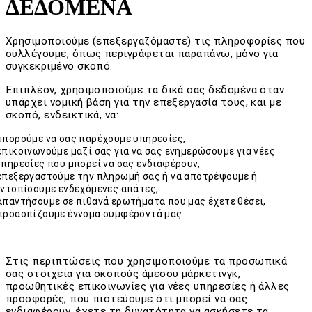
ΔΕΔΟΜΕΝΑ
Χρησιμοποιούμε (επεξεργαζόμαστε) τις πληροφορίες που
συλλέγουμε, όπως περιγράφεται παραπάνω, μόνο για
συγκεκριμένο σκοπό.
Επιπλέον, χρησιμοποιούμε τα δικά σας δεδομένα όταν
υπάρχει νομική βάση για την επεξεργασία τους, και με
σκοπό, ενδεικτικά, να:
μπορούμε να σας παρέχουμε υπηρεσίες,
επικοινωνούμε μαζί σας για να σας ενημερώσουμε για νέες
υπηρεσίες που μπορεί να σας ενδιαφέρουν,
επεξεργαστούμε την πληρωμή σας ή να αποτρέψουμε ή
εντοπίσουμε ενδεχόμενες απάτες,
απαντήσουμε σε πιθανά ερωτήματα που μας έχετε θέσει,
προασπίζουμε έννομα συμφέροντά μας.
Στις περιπτώσεις που χρησιμοποιούμε τα προσωπικά
σας στοιχεία για σκοπούς άμεσου μάρκετινγκ,
προωθητικές επικοινωνίες για νέες υπηρεσίες ή άλλες
προσφορές, που πιστεύουμε ότι μπορεί να σας
ενδιαφέρουν, έχετε τη δυνατότητα να ασκήσετε τα