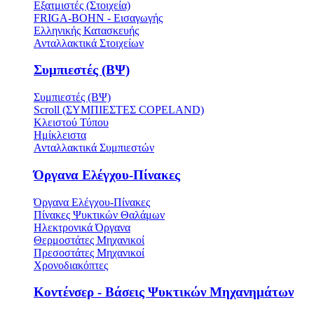
Εξατμιστές (Στοιχεία)
FRIGA-BOHN - Εισαγωγής
Ελληνικής Κατασκευής
Ανταλλακτικά Στοιχείων
Συμπιεστές (ΒΨ)
Συμπιεστές (ΒΨ)
Scroll (ΣΥΜΠΙΕΣΤΕΣ COPELAND)
Κλειστού Τύπου
Ημίκλειστα
Ανταλλακτικά Συμπιεστών
Όργανα Ελέγχου-Πίνακες
Όργανα Ελέγχου-Πίνακες
Πίνακες Ψυκτικών Θαλάμων
Ηλεκτρονικά Όργανα
Θερμοστάτες Μηχανικοί
Πρεσοστάτες Μηχανικοί
Χρονοδιακόπτες
Κοντένσερ - Βάσεις Ψυκτικών Μηχανημάτων