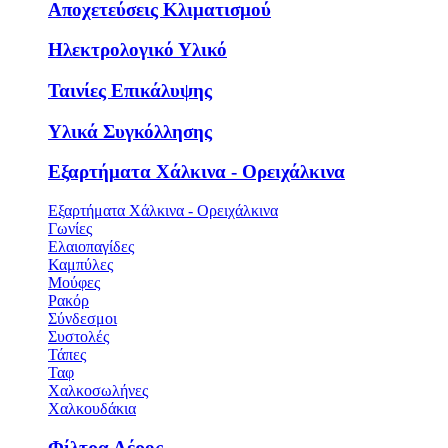
Αποχετεύσεις Κλιματισμού
Ηλεκτρολογικό Υλικό
Ταινίες Επικάλυψης
Υλικά Συγκόλλησης
Εξαρτήματα Χάλκινα - Ορειχάλκινα
Εξαρτήματα Χάλκινα - Ορειχάλκινα
Γωνίες
Ελαιοπαγίδες
Καμπύλες
Μούφες
Ρακόρ
Σύνδεσμοι
Συστολές
Τάπες
Ταφ
Χαλκοσωλήνες
Χαλκουδάκια
Φίλτρα Αέρος