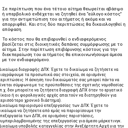
Σε περίπτωση που ένα τέτοιο αίτημα θεωρείται αβάσιμο
ή υπερβολικό ενδέχεται να ζητηθεί ένα “εύλογο κόστος”
για την αντιμετώπιση του αιτήματος ή ακόμα και να
απορριφθεί. Και στις δύο περιπτώσεις θα δικαιολογηθεί η
απόφαση.
Το κόστος που θα
επιβαρυνθεί ο ενδιαφερόμενος
βασίζεται
στις διοικητικές δαπάνες συμμόρφωσης με το
αίτημα. Στην περίπτωση
επιβάρυνσης κόστους
για την
διεκπεραίωση του αιτήματος θα επικοινωνήσουμε άμεσα
με τον ενδιαφερόμενο.
Δικαίωμα διαγραφής ΔΠΧ: Έχετε το δικαίωμα να ζητήσετε να
διαγράψουμε τα προσωπικά σας στοιχεία, σε ορισμένες
περιπτώσεις. Η άσκηση του δικαιώματός σας μπορεί πάντα να
γίνεται σύμφωνα με τις προϋποθέσεις της σχετικής νομοθεσίας
(π.χ. δεν μπορείτε να ζητήσετε διαγραφή ΔΠΧ όταν το εργατικό
δίκαιο ή οι φορολογικές αρχές απαιτούν να διατηρηθούν για
περισσότερο χρονικό διάστημα).
Δικαίωμα περιορισμού επεξεργασίας των ΔΠΧ: Έχετε το
δικαίωμα να ζητήσετε από εμάς να περιορίσουμε την
επεξεργασία των ΔΠΧ, σε ορισμένες περιστάσεις,
συμπεριλαμβανομένης της επεξεργασίας για άμεσο μάρκετινγκ.
Δικαίωμα υποβολής καταγγελίας στην Ανεξάρτητη Αρχή για την