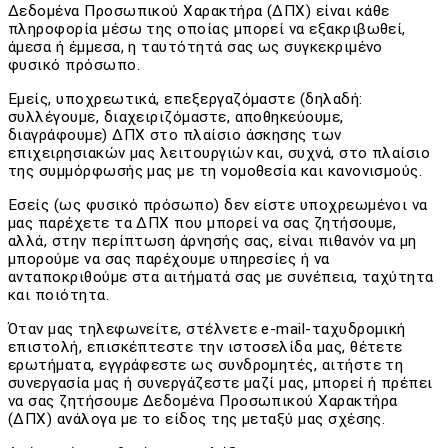
Δεδομένα Προσωπικού Χαρακτήρα (ΔΠΧ) είναι κάθε
πληροφορία μέσω της οποίας μπορεί να εξακριβωθεί,
άμεσα ή έμμεσα, η ταυτότητά σας ως συγκεκριμένο
φυσικό πρόσωπο.
Εμείς, υποχρεωτικά, επεξεργαζόμαστε (δηλαδή:
συλλέγουμε, διαχειριζόμαστε, αποθηκεύουμε,
διαγράφουμε) ΔΠΧ στο πλαίσιο άσκησης των
επιχειρησιακών μας λειτουργιών και, συχνά, στο πλαίσιο
της συμμόρφωσής μας με τη νομοθεσία και κανονισμούς.
Εσείς (ως φυσικό πρόσωπο) δεν είστε υποχρεωμένοι να
μας παρέχετε τα ΔΠΧ που μπορεί να σας ζητήσουμε,
αλλά, στην περίπτωση άρνησής σας, είναι πιθανόν να μη
μπορούμε να σας παρέχουμε υπηρεσίες ή να
ανταποκριθούμε στα αιτήματά σας με συνέπεια, ταχύτητα
και ποιότητα.
Όταν μας τηλεφωνείτε, στέλνετε e-mail-ταχυδρομική
επιστολή, επισκέπτεστε την ιστοσελίδα μας, θέτετε
ερωτήματα, εγγράφεστε ως συνδρομητές, αιτήστε τη
συνεργασία μας ή συνεργάζεστε μαζί μας, μπορεί ή πρέπει
να σας ζητήσουμε Δεδομένα Προσωπικού Χαρακτήρα
(ΔΠΧ) ανάλογα με το είδος της μεταξύ μας σχέσης.