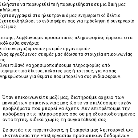
Θελήσατε να παρευρεθείτε ή παρευρεθήκατε σε μια δική μας
εκδήλωση.
Έχετε εγγραφεί στο ηλεκτρονικό μας ενημερωτικό δελτίο.
Έχετε εκδηλώσει το ενδιαφέρον σας για πρόσληψη ή συνεργασία
μαζί μας.
Επίσης, λαμβάνουμε προσωπικές πληροφορίες έμμεσα, στα
ακόλουθα σενάρια:
Από συνεργαζόμενους με εμάς οργανισμούς.
Ένας εργαζόμενος σε εμάς μας έδωσε τα στοιχεία επικοινωνίας
σας.
Είναι πιθανό να χρησιμοποιήσουμε πληροφορίες από
διαφημιστικά δίκτυα, πελάτες μας ή τρίτους, για να σας
ενημερώσουμε για θέματα που μπορεί να σας ενδιαφέρουν.
Όταν επικοινωνείτε μαζί μας, διατηρούμε αρχείο των
μηνυμάτων επικοινωνίας μας ώστε να επιλύσουμε τυχόν
προβλήματα που μπορεί να έχετε. Δεν επιτρέπουμε την
πρόσβαση στις πληροφορίες σας σε μη εξουσιοδοτημένες
οντότητες, ειδικά χωρίς τη συγκατάθεσή σας.
Σε αυτές τις περιπτώσεις, η Εταιρεία μας λειτουργεί ως
«Εκτελούσα την Επεξεργασία» προσωπικών δεδομένων.