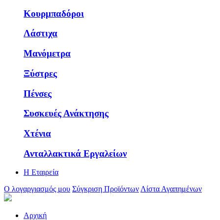
Κουρμπαδόροι
Λάστιχα
Μανόμετρα
Ξύστρες
Πένσες
Συσκευές Ανάκτησης
Χτένια
Ανταλλακτικά Εργαλείων
Η Εταιρεία
Ο λογαργιασμός μου
Σύγκριση Προϊόντων
Λίστα Αγαπημένων
Αρχική