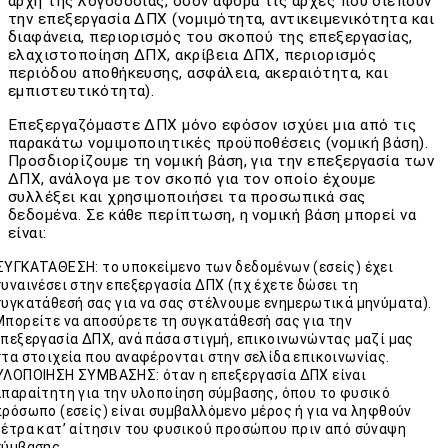
αρχή της λογοδοσίας, όσον αφορά τις αρχές που διέπουν
την επεξεργασία ΔΠΧ (νομιμότητα, αντικειμενικότητα και
διαφάνεια, περιορισμός του σκοπού της επεξεργασίας,
ελαχιστοποίηση ΔΠΧ, ακρίβεια ΔΠΧ, περιορισμός
περιόδου αποθήκευσης, ασφάλεια, ακεραιότητα, και
εμπιστευτικότητα).
Επεξεργαζόμαστε ΔΠΧ μόνο εφόσον ισχύει μια από τις
παρακάτω νομιμοποιητικές προϋποθέσεις (νομική βάση).
Προσδιορίζουμε τη νομική βάση, για την επεξεργασία των
ΔΠΧ, ανάλογα με τον σκοπό για τον οποίο έχουμε
συλλέξει και χρησιμοποιήσει τα προσωπικά σας
δεδομένα. Σε κάθε περίπτωση, η νομική βάση μπορεί να
είναι:
ΣΥΓΚΑΤΑΘΕΣΗ: το υποκείμενο των δεδομένων (εσείς) έχει
συναινέσει στην επεξεργασία ΔΠΧ (πχ έχετε δώσει τη
συγκατάθεσή σας για να σας στέλνουμε ενημερωτικά μηνύματα).
Μπορείτε να αποσύρετε τη συγκατάθεσή σας για την
επεξεργασία ΔΠΧ, ανά πάσα στιγμή, επικοινωνώντας μαζί μας
στα στοιχεία που αναφέρονται στην σελίδα επικοινωνίας.
ΥΛΟΠΟΙΗΣΗ ΣΥΜΒΑΣΗΣ: όταν η επεξεργασία ΔΠΧ είναι
απαραίτητη για την υλοποίηση σύμβασης, όπου το φυσικό
πρόσωπο (εσείς) είναι συμβαλλόμενο μέρος ή για να ληφθούν
μέτρα κατ’ αίτησιν του φυσικού προσώπου πριν από σύναψη
σύμβασης.