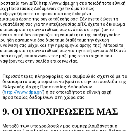
Προστασία των ΔΠΧ
http://www.dpa.gr
ή σε οποιαδήποτε εθνική
Αρχή Προστασίας Δεδομένων σχετικά με το πώς
επεξεργαζόμαστε τα προσωπικά σας δεδομένα.
Δικαίωμα άρσης της συγκατάθεσής σας: Εάν έχετε δώσει τη
συγκατάθεσή σας για την επεξεργασίας ΔΠΧ, έχετε το δικαίωμα
να αποσύρετε τη συγκατάθεσή σας ανά πάσα στιγμή (αν το
κάνετε, αυτό δεν επηρεάζει τη νομιμότητα της επεξεργασίας
που ήδη κάναμε για όσο διάστημα διαθέταμε την έγκυρη
συναίνεσή σας μέχρι και την ημερομηνία άρσης της). Μπορείτε
να αποσύρετε τη συγκατάθεσή σας για την επεξεργασία ΔΠΧ ανά
πάσα στιγμή, επικοινωνώντας μαζί μας στα στοιχεία που
αναφέρονται στην σελίδα επικοινωνίας.
Περισσότερες πληροφορίες και συμβουλές σχετικά με τα
δικαιώματά σας μπορείτε να βρείτε στην ιστοσελίδα της
Ελληνικής Αρχής Προστασίας Δεδομένων
(
http://www.dpa.gr
/
)
ή σε οποιαδήποτε εθνική αρχή
προστασίας δεδομένων στη χώρα σας.
9. ΟΙ ΥΠΟΧΡΕΩΣΕΙΣ ΜΑΣ
Μεταξύ των υποχρεώσεών μας συμπεριλαμβάνεται η