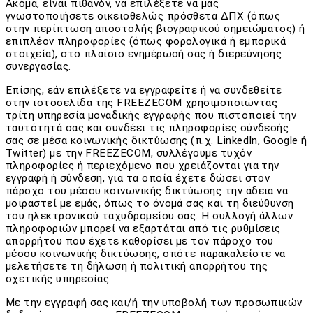
Ακόμα, είναι πιθανόν, να επιλέξετε να μας
γνωστοποιήσετε οικειοθελώς πρόσθετα ΔΠΧ (όπως
στην περίπτωση αποστολής βιογραφικού σημειώματος) ή
επιπλέον πληροφορίες (όπως φορολογικά ή εμπορικά
στοιχεία), στο πλαίσιο ενημέρωσή σας ή διερεύνησης
συνεργασίας.
Επίσης, εάν επιλέξετε να εγγραφείτε ή να συνδεθείτε
στην ιστοσελίδα της FREEZECOM χρησιμοποιώντας
τρίτη υπηρεσία μοναδικής εγγραφής που πιστοποιεί την
ταυτότητά σας και συνδέει τις πληροφορίες σύνδεσής
σας σε μέσα κοινωνικής δικτύωσης (π.χ. LinkedIn, Google ή
Twitter) με την FREEZECOM, συλλέγουμε τυχόν
πληροφορίες ή περιεχόμενο που χρειάζονται για την
εγγραφή ή σύνδεση, για τα οποία έχετε δώσει στον
πάροχο του μέσου κοινωνικής δικτύωσης την άδεια να
μοιραστεί με εμάς, όπως το όνομά σας και τη διεύθυνση
του ηλεκτρονικού ταχυδρομείου σας. Η συλλογή άλλων
πληροφοριών μπορεί να εξαρτάται από τις ρυθμίσεις
απορρήτου που έχετε καθορίσει με τον πάροχο του
μέσου κοινωνικής δικτύωσης, οπότε παρακαλείστε να
μελετήσετε τη δήλωση ή πολιτική απορρήτου της
σχετικής υπηρεσίας.
Με την εγγραφή σας και/ή την υποβολή των προσωπικών