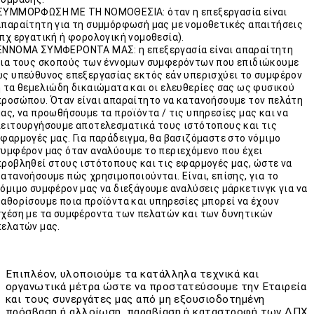
ΣΥΜΜΟΡΦΩΣΗ ΜΕ ΤΗ ΝΟΜΟΘΕΣΙΑ: όταν η επεξεργασία είναι
απαραίτητη για τη συμμόρφωσή μας με νομοθετικές απαιτήσεις
(πχ εργατική ή φορολογική νομοθεσία).
ΕΝΝΟΜΑ ΣΥΜΦΕΡΟΝΤΑ ΜΑΣ: η επεξεργασία είναι απαραίτητη
για τους σκοπούς των έννομων συμφερόντων που επιδιώκουμε
ως υπεύθυνος επεξεργασίας εκτός εάν υπερισχύει το συμφέρον
ή τα θεμελιώδη δικαιώματα και οι ελευθερίες σας ως φυσικού
προσώπου. Όταν είναι απαραίτητο να κατανοήσουμε τον πελάτη
μας, να προωθήσουμε τα προϊόντα / τις υπηρεσίες μας και να
λειτουργήσουμε αποτελεσματικά τους ιστότοπους και τις
εφαρμογές μας. Για παράδειγμα, θα βασιζόμαστε στο νόμιμο
συμφέρον μας όταν αναλύουμε το περιεχόμενο που έχει
προβληθεί στους ιστότοπους και τις εφαρμογές μας, ώστε να
κατανοήσουμε πώς χρησιμοποιούνται. Είναι, επίσης, για το
νόμιμο συμφέρον μας να διεξάγουμε αναλύσεις μάρκετινγκ για να
καθορίσουμε ποια προϊόντα και υπηρεσίες μπορεί να έχουν
σχέση με τα συμφέροντα των πελατών και των δυνητικών
πελατών μας.
Επιπλέον, υλοποιούμε τα κατάλληλα τεχνικά και
οργανωτικά μέτρα ώστε να προστατεύσουμε την Εταιρεία
και τους συνεργάτες μας από μη εξουσιοδοτημένη
πρόσβαση ή αλλοίωση, παραβίαση ή καταστροφή των ΔΠΧ