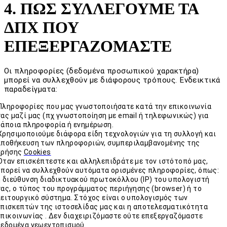
4. ΠΩΣ ΣΥΛΛΕΓΟΥΜΕ ΤΑ
ΔΠΧ ΠΟΥ
ΕΠΕΞΕΡΓΑΖΟΜΑΣΤΕ
Οι πληροφορίες (δεδομένα προσωπικού χαρακτήρα)
μπορεί να συλλεχθούν με διάφορους τρόπους. Ενδεικτικά
παραδείγματα:
Πληροφορίες που μας γνωστοποιήσατε κατά την επικοινωνία
σας μαζί μας (πχ γνωστοποίηση με email ή τηλεφωνικώς) για
κάποια πληροφορία ή ενημέρωση.
Χρησιμοποιούμε διάφορα είδη τεχνολογιών για τη συλλογή και
αποθήκευση των πληροφοριών, συμπεριλαμβανομένης της
χρήσης
Cookies
Όταν επισκέπτεστε και αλληλεπιδράτε με τον ιστότοπό μας,
μπορεί να συλλεχθούν αυτόματα ορισμένες πληροφορίες, όπως:
η διεύθυνση διαδικτυακού πρωτοκόλλου (ΙΡ) του υπολογιστή
σας, ο τύπος του προγράμματος περιήγησης (browser) ή το
λειτουργικό σύστημα. Στόχος είναι ο υπολογισμός των
επισκεπτών της ιστοσελίδας μας και η αποτελεσματικότητα
επικοινωνίας . Δεν διαχειριζόμαστε ούτε επεξεργαζόμαστε
δεδομένα γεωεντοπισμού.