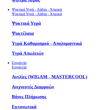
Ψυκτικά Υγρά - Λάδια - Χημικά
Ψυκτικά Υγρά - Λάδια - Χημικά
Ψυκτικά Υγρά
Ψυκτέλαια
Υγρά Καθαρισμού - Απολυμαντικά
Υγρά Απωλειών
Εργαλεία
Εργαλεία
Αντλίες (WIGAM - MASTERCOOL)
Ανιχνευτές Διαρροών
Βάνες Πλήρωσης
Εκτονωτικά