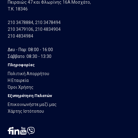
Πειραιώς 47 και Φλωρίνης 16Α Μοσχάτο,
T.K. 18346
210 3478884
,
210 3478494
210 3479106
,
210 4834904
210 4834984
Δευ - Παρ: 08:00 - 16:00
Σάββατο: 08:30 - 13:30
Πληροφορίες
Πολιτική Απορρήτου
Η Εταιρεία
Όροι Χρήσης
Εξυπηρέτηση Πελατών
Επικοινωνήστε μαζί μας
Χάρτης Ιστότοπου