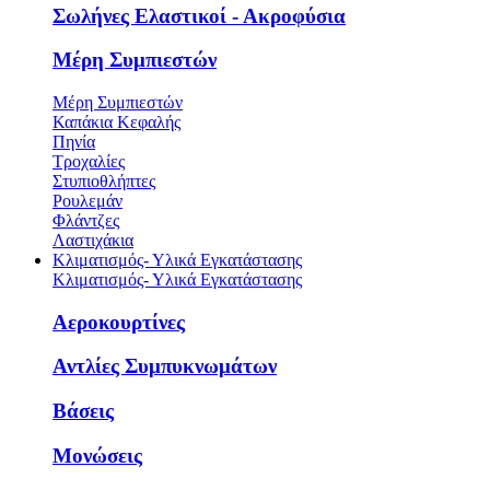
Σωλήνες Ελαστικοί - Ακροφύσια
Μέρη Συμπιεστών
Μέρη Συμπιεστών
Καπάκια Κεφαλής
Πηνία
Τροχαλίες
Στυπιοθλήπτες
Ρουλεμάν
Φλάντζες
Λαστιχάκια
Κλιματισμός- Υλικά Εγκατάστασης
Κλιματισμός- Υλικά Εγκατάστασης
Αεροκουρτίνες
Αντλίες Συμπυκνωμάτων
Βάσεις
Μονώσεις