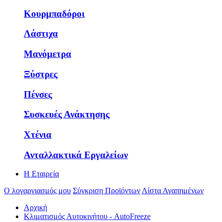
Κουρμπαδόροι
Λάστιχα
Μανόμετρα
Ξύστρες
Πένσες
Συσκευές Ανάκτησης
Χτένια
Ανταλλακτικά Εργαλείων
Η Εταιρεία
Ο λογαργιασμός μου
Σύγκριση Προϊόντων
Λίστα Αγαπημένων
Αρχική
Κλιματισμός Αυτοκινήτου - AutoFreeze