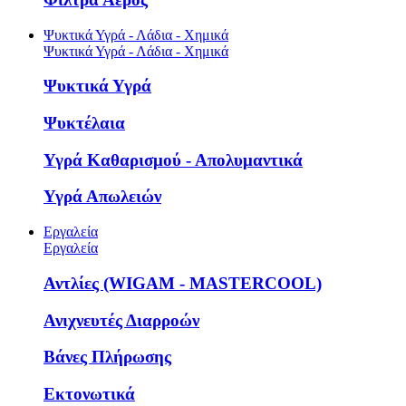
Ψυκτικά Υγρά - Λάδια - Χημικά
Ψυκτικά Υγρά - Λάδια - Χημικά
Ψυκτικά Υγρά
Ψυκτέλαια
Υγρά Καθαρισμού - Απολυμαντικά
Υγρά Απωλειών
Εργαλεία
Εργαλεία
Αντλίες (WIGAM - MASTERCOOL)
Ανιχνευτές Διαρροών
Βάνες Πλήρωσης
Εκτονωτικά