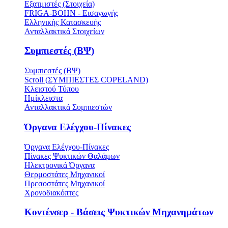
Εξατμιστές (Στοιχεία)
FRIGA-BOHN - Εισαγωγής
Ελληνικής Κατασκευής
Ανταλλακτικά Στοιχείων
Συμπιεστές (ΒΨ)
Συμπιεστές (ΒΨ)
Scroll (ΣΥΜΠΙΕΣΤΕΣ COPELAND)
Κλειστού Τύπου
Ημίκλειστα
Ανταλλακτικά Συμπιεστών
Όργανα Ελέγχου-Πίνακες
Όργανα Ελέγχου-Πίνακες
Πίνακες Ψυκτικών Θαλάμων
Ηλεκτρονικά Όργανα
Θερμοστάτες Μηχανικοί
Πρεσοστάτες Μηχανικοί
Χρονοδιακόπτες
Κοντένσερ - Βάσεις Ψυκτικών Μηχανημάτων