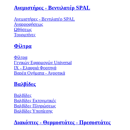
Ανεμιστήρες - Βεντιλατέρ SPAL
Ανεμιστήρες - Βεντιλατέρ SPAL
Αναρροφήσεως
Ωθήσεως
Τουρμπίνες
Φίλτρα
Φίλτρα
Γενικών Εφαρμογών Universal
ΙΧ - Ελαφριά Φορτηγά
Βαρέα Οχήματα - Αγροτικά
Βαλβίδες
Βαλβίδες
Βαλβίδες Εκτονωτικές
Βαλβίδες Πληρώσεως
Βαλβίδες Υποπίεσης
Διακόπτες - Θερμοστάτες - Πρεσοστάτες