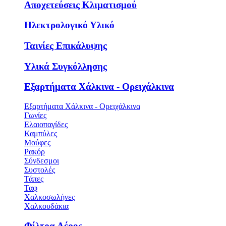
Αποχετεύσεις Κλιματισμού
Ηλεκτρολογικό Υλικό
Ταινίες Επικάλυψης
Υλικά Συγκόλλησης
Εξαρτήματα Χάλκινα - Ορειχάλκινα
Εξαρτήματα Χάλκινα - Ορειχάλκινα
Γωνίες
Ελαιοπαγίδες
Καμπύλες
Μούφες
Ρακόρ
Σύνδεσμοι
Συστολές
Τάπες
Ταφ
Χαλκοσωλήνες
Χαλκουδάκια
Φίλτρα Αέρος