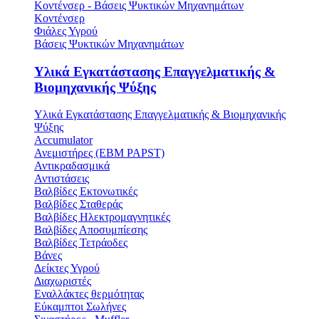
Κοντένσερ - Βάσεις Ψυκτικών Μηχανημάτων
Κοντένσερ
Φιάλες Υγρού
Βάσεις Ψυκτικών Μηχανημάτων
Υλικά Εγκατάστασης Επαγγελματικής &
Βιομηχανικής Ψύξης
Υλικά Εγκατάστασης Επαγγελματικής & Βιομηχανικής
Ψύξης
Accumulator
Ανεμιστήρες (ΕΒΜ PAPST)
Αντικραδασμικά
Αντιστάσεις
Βαλβίδες Εκτονωτικές
Βαλβίδες Σταθεράς
Βαλβίδες Ηλεκτρομαγνητικές
Βαλβίδες Αποσυμπίεσης
Βαλβίδες Τετράοδες
Βάνες
Δείκτες Υγρού
Διαχωριστές
Εναλλάκτες θερμότητας
Εύκαμπτοι Σωλήνες