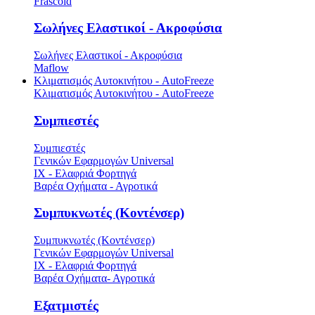
Frascold
Σωλήνες Ελαστικοί - Ακροφύσια
Σωλήνες Ελαστικοί - Ακροφύσια
Maflow
Κλιματισμός Αυτοκινήτου - AutoFreeze
Κλιματισμός Αυτοκινήτου - AutoFreeze
Συμπιεστές
Συμπιεστές
Γενικών Εφαρμογών Universal
ΙΧ - Ελαφριά Φορτηγά
Βαρέα Οχήματα - Αγροτικά
Συμπυκνωτές (Κοντένσερ)
Συμπυκνωτές (Κοντένσερ)
Γενικών Εφαρμογών Universal
ΙΧ - Ελαφριά Φορτηγά
Βαρέα Οχήματα- Αγροτικά
Εξατμιστές