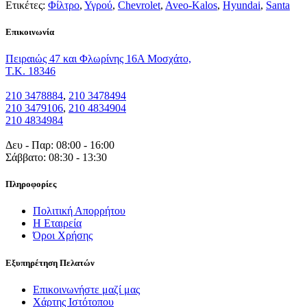
Ετικέτες:
Φίλτρο
,
Υγρού
,
Chevrolet
,
Aveo-Kalos
,
Hyundai
,
Santa
Eπικοινωνία
Πειραιώς 47 και Φλωρίνης 16Α Μοσχάτο,
T.K. 18346
210 3478884
,
210 3478494
210 3479106
,
210 4834904
210 4834984
Δευ - Παρ: 08:00 - 16:00
Σάββατο: 08:30 - 13:30
Πληροφορίες
Πολιτική Απορρήτου
Η Εταιρεία
Όροι Χρήσης
Εξυπηρέτηση Πελατών
Επικοινωνήστε μαζί μας
Χάρτης Ιστότοπου