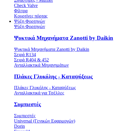
Σιγαστήρες - Muffler
Check Valve
Φίλτρα
Κουρτίνες πόρτας
Ψύξη Φορτηγών
Ψύξη Φορτηγών
Ψυκτικά Μηχανήματα Zanotti by Daikin
Ψυκτικά Μηχανήματα Zanotti by Daikin
Σειρά R134
Σειρά R404 & 452
Ανταλλακτικά Μηχανημάτων
Πλάκες Γλυκόλης - Καταψύξεως
Πλάκες Γλυκόλης - Καταψύξεως
Ανταλλακτικά για Τσέλλες
Συμπιεστές
Συμπιεστές
Universal (Γενικών Εφαρμογών)
Dorin