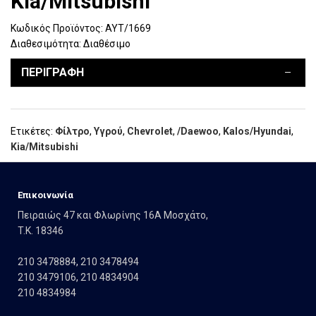
Kia/Mitsubishi
Κωδικός Προϊόντος:
ΑΥΤ/1669
Διαθεσιμότητα:
Διαθέσιμο
ΠΕΡΙΓΡΑΦΗ
Ετικέτες:
Φίλτρο
,
Υγρού
,
Chevrolet
,
/Daewoo
,
Kalos/Hyundai
,
Kia/Mitsubishi
Eπικοινωνία
Πειραιώς 47 και Φλωρίνης 16Α Μοσχάτο,
T.K. 18346
210 3478884
,
210 3478494
210 3479106
,
210 4834904
210 4834984