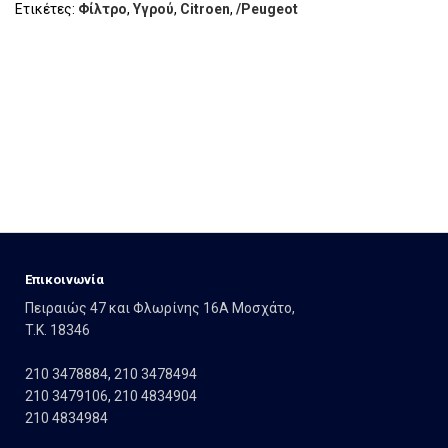
Ετικέτες:
Φίλτρο
,
Υγρού
,
Citroen
,
/Peugeot
Eπικοινωνία
Πειραιώς 47 και Φλωρίνης 16Α Μοσχάτο,
T.K. 18346
210 3478884
,
210 3478494
210 3479106
,
210 4834904
210 4834984