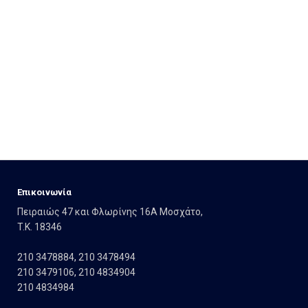
Eπικοινωνία
Πειραιώς 47 και Φλωρίνης 16Α Μοσχάτο,
T.K. 18346
210 3478884
,
210 3478494
210 3479106
,
210 4834904
210 4834984