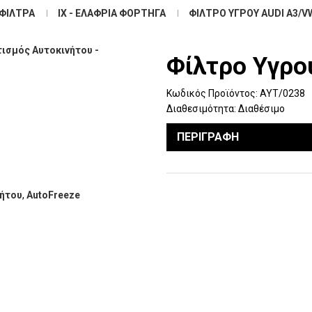
ΦΊΛΤΡΑ
ΙΧ - ΕΛΑΦΡΙΆ ΦΟΡΤΗΓΆ
ΦΊΛΤΡΟ ΥΓΡΟΎ AUDI A3/VW
Φίλτρο Υγρο
Κωδικός Προϊόντος:
ΑΥΤ/0238
Διαθεσιμότητα:
Διαθέσιμο
ΠΕΡΙΓΡΑΦΉ
νήτου
,
AutoFreeze