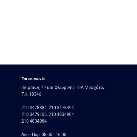
Eπικοινωνία
Πειραιώς 47 και Φλωρίνης 16Α Μοσχάτο,
T.K. 18346
210 3478884
,
210 3478494
210 3479106
,
210 4834904
210 4834984
Δευ - Παρ: 08:00 - 16:00