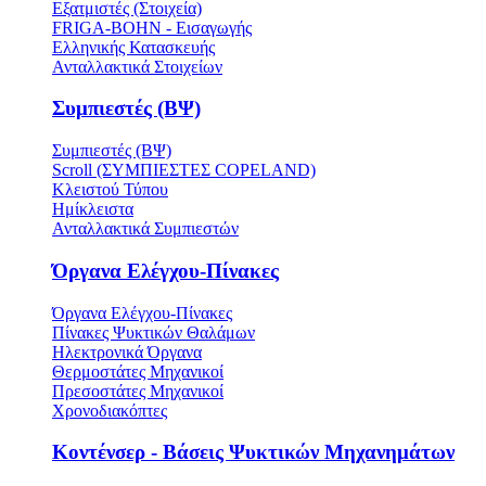
Εξατμιστές (Στοιχεία)
FRIGA-BOHN - Εισαγωγής
Ελληνικής Κατασκευής
Ανταλλακτικά Στοιχείων
Συμπιεστές (ΒΨ)
Συμπιεστές (ΒΨ)
Scroll (ΣΥΜΠΙΕΣΤΕΣ COPELAND)
Κλειστού Τύπου
Ημίκλειστα
Ανταλλακτικά Συμπιεστών
Όργανα Ελέγχου-Πίνακες
Όργανα Ελέγχου-Πίνακες
Πίνακες Ψυκτικών Θαλάμων
Ηλεκτρονικά Όργανα
Θερμοστάτες Μηχανικοί
Πρεσοστάτες Μηχανικοί
Χρονοδιακόπτες
Κοντένσερ - Βάσεις Ψυκτικών Μηχανημάτων