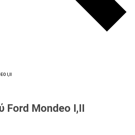
Ψυκτικά Υγρά - Λάδια -
Εργαλεία
Η
Χημικά
Εταιρεία
O Ι,ΙΙ
 Ford Mondeo Ι,ΙΙ