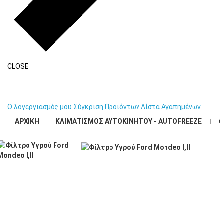
CLOSE
Βιομηχανική –
Ψύξη
Κλιμ
Επαγγελματική Ψύξη
Φορτηγών
Auto
Ο λογαργιασμός μου
Σύγκριση Προϊόντων
Λίστα Αγαπημένων
ΑΡΧΙΚΉ
ΚΛΙΜΑΤΙΣΜΌΣ ΑΥΤΟΚΙΝΉΤΟΥ - AUTOFREEZE