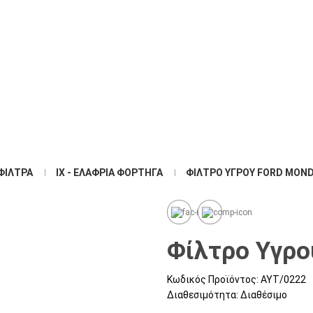
ατισμός Αυτοκινήτου -
Κλιματισμός- Υλικά
Freeze
Εγκατάστασης
ΦΊΛΤΡΑ
ΙΧ - ΕΛΑΦΡΙΆ ΦΟΡΤΗΓΆ
ΦΊΛΤΡΟ ΥΓΡΟΎ FORD MONDE
Φίλτρο Υγρού
Κωδικός Προϊόντος:
ΑΥΤ/0222
Διαθεσιμότητα:
Διαθέσιμο