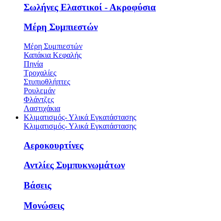
Σωλήνες Ελαστικοί - Ακροφύσια
Μέρη Συμπιεστών
Μέρη Συμπιεστών
Καπάκια Κεφαλής
Πηνία
Τροχαλίες
Στυπιοθλήπτες
Ρουλεμάν
Φλάντζες
Λαστιχάκια
Κλιματισμός- Υλικά Εγκατάστασης
Κλιματισμός- Υλικά Εγκατάστασης
Αεροκουρτίνες
Αντλίες Συμπυκνωμάτων
Βάσεις
Μονώσεις