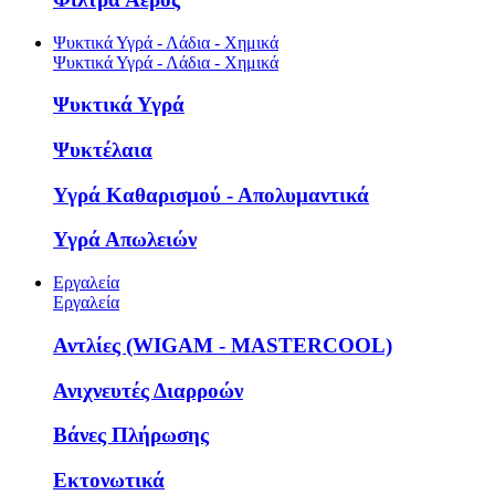
Ψυκτικά Υγρά - Λάδια - Χημικά
Ψυκτικά Υγρά - Λάδια - Χημικά
Ψυκτικά Υγρά
Ψυκτέλαια
Υγρά Καθαρισμού - Απολυμαντικά
Υγρά Απωλειών
Εργαλεία
Εργαλεία
Αντλίες (WIGAM - MASTERCOOL)
Ανιχνευτές Διαρροών
Βάνες Πλήρωσης
Εκτονωτικά