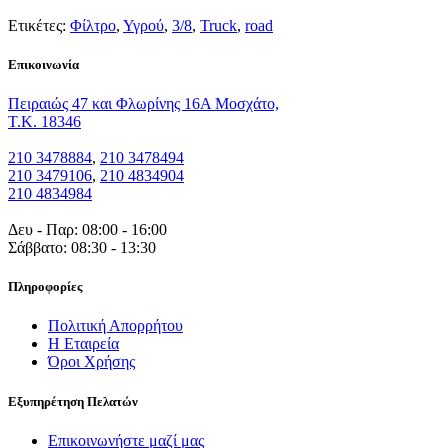
Ετικέτες:
Φίλτρο
,
Υγρού
,
3/8
,
Truck
,
road
Eπικοινωνία
Πειραιώς 47 και Φλωρίνης 16Α Μοσχάτο,
T.K. 18346
210 3478884
,
210 3478494
210 3479106
,
210 4834904
210 4834984
Δευ - Παρ: 08:00 - 16:00
Σάββατο: 08:30 - 13:30
Πληροφορίες
Πολιτική Απορρήτου
Η Εταιρεία
Όροι Χρήσης
Εξυπηρέτηση Πελατών
Επικοινωνήστε μαζί μας