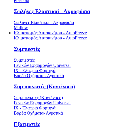
Frascold
Σωλήνες Ελαστικοί - Ακροφύσια
Σωλήνες Ελαστικοί - Ακροφύσια
Maflow
Κλιματισμός Αυτοκινήτου - AutoFreeze
Κλιματισμός Αυτοκινήτου - AutoFreeze
Συμπιεστές
Συμπιεστές
Γενικών Εφαρμογών Universal
ΙΧ - Ελαφριά Φορτηγά
Βαρέα Οχήματα - Αγροτικά
Συμπυκνωτές (Κοντένσερ)
Συμπυκνωτές (Κοντένσερ)
Γενικών Εφαρμογών Universal
ΙΧ - Ελαφριά Φορτηγά
Βαρέα Οχήματα- Αγροτικά
Εξατμιστές