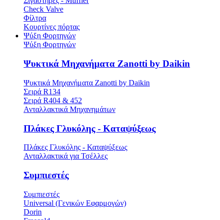
Σιγαστήρες - Muffler
Check Valve
Φίλτρα
Κουρτίνες πόρτας
Ψύξη Φορτηγών
Ψύξη Φορτηγών
Ψυκτικά Μηχανήματα Zanotti by Daikin
Ψυκτικά Μηχανήματα Zanotti by Daikin
Σειρά R134
Σειρά R404 & 452
Ανταλλακτικά Μηχανημάτων
Πλάκες Γλυκόλης - Καταψύξεως
Πλάκες Γλυκόλης - Καταψύξεως
Ανταλλακτικά για Τσέλλες
Συμπιεστές
Συμπιεστές
Universal (Γενικών Εφαρμογών)
Dorin