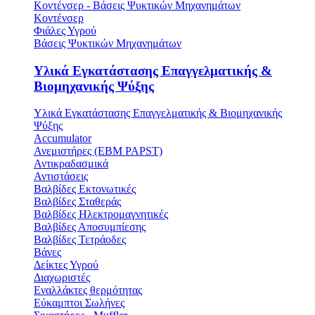
Κοντένσερ - Βάσεις Ψυκτικών Μηχανημάτων
Κοντένσερ
Φιάλες Υγρού
Βάσεις Ψυκτικών Μηχανημάτων
Υλικά Εγκατάστασης Επαγγελματικής &
Βιομηχανικής Ψύξης
Υλικά Εγκατάστασης Επαγγελματικής & Βιομηχανικής
Ψύξης
Accumulator
Ανεμιστήρες (ΕΒΜ PAPST)
Αντικραδασμικά
Αντιστάσεις
Βαλβίδες Εκτονωτικές
Βαλβίδες Σταθεράς
Βαλβίδες Ηλεκτρομαγνητικές
Βαλβίδες Αποσυμπίεσης
Βαλβίδες Τετράοδες
Βάνες
Δείκτες Υγρού
Διαχωριστές
Εναλλάκτες θερμότητας
Εύκαμπτοι Σωλήνες