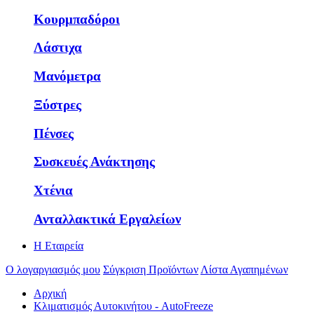
Κουρμπαδόροι
Λάστιχα
Μανόμετρα
Ξύστρες
Πένσες
Συσκευές Ανάκτησης
Χτένια
Ανταλλακτικά Εργαλείων
Η Εταιρεία
Ο λογαργιασμός μου
Σύγκριση Προϊόντων
Λίστα Αγαπημένων
Αρχική
Κλιματισμός Αυτοκινήτου - AutoFreeze