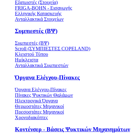
Εξατμιστές (Στοιχεία)
FRIGA-BOHN - Εισαγωγής
Ελληνικής Κατασκευής
Ανταλλακτικά Στοιχείων
Συμπιεστές (ΒΨ)
Συμπιεστές (ΒΨ)
Scroll (ΣΥΜΠΙΕΣΤΕΣ COPELAND)
Κλειστού Τύπου
Ημίκλειστα
Ανταλλακτικά Συμπιεστών
Όργανα Ελέγχου-Πίνακες
Όργανα Ελέγχου-Πίνακες
Πίνακες Ψυκτικών Θαλάμων
Ηλεκτρονικά Όργανα
Θερμοστάτες Μηχανικοί
Πρεσοστάτες Μηχανικοί
Χρονοδιακόπτες
Κοντένσερ - Βάσεις Ψυκτικών Μηχανημάτων