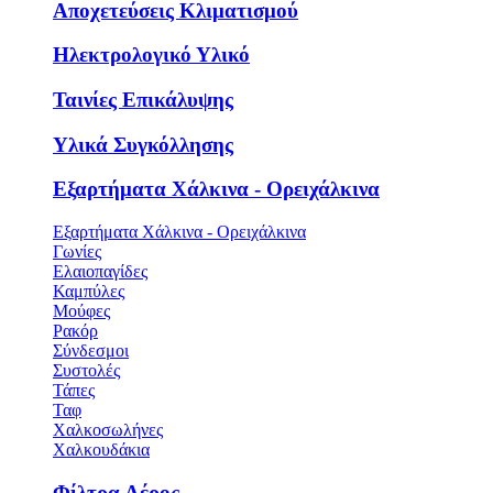
Αποχετεύσεις Κλιματισμού
Ηλεκτρολογικό Υλικό
Ταινίες Επικάλυψης
Υλικά Συγκόλλησης
Εξαρτήματα Χάλκινα - Ορειχάλκινα
Εξαρτήματα Χάλκινα - Ορειχάλκινα
Γωνίες
Ελαιοπαγίδες
Καμπύλες
Μούφες
Ρακόρ
Σύνδεσμοι
Συστολές
Τάπες
Ταφ
Χαλκοσωλήνες
Χαλκουδάκια
Φίλτρα Αέρος