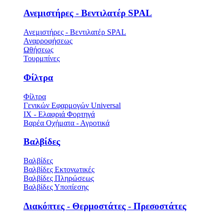
Ανεμιστήρες - Βεντιλατέρ SPAL
Ανεμιστήρες - Βεντιλατέρ SPAL
Αναρροφήσεως
Ωθήσεως
Τουρμπίνες
Φίλτρα
Φίλτρα
Γενικών Εφαρμογών Universal
ΙΧ - Ελαφριά Φορτηγά
Βαρέα Οχήματα - Αγροτικά
Βαλβίδες
Βαλβίδες
Βαλβίδες Εκτονωτικές
Βαλβίδες Πληρώσεως
Βαλβίδες Υποπίεσης
Διακόπτες - Θερμοστάτες - Πρεσοστάτες