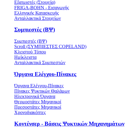
Εξατμιστές (Στοιχεία)
FRIGA-BOHN - Εισαγωγής
Ελληνικής Κατασκευής
Ανταλλακτικά Στοιχείων
Συμπιεστές (ΒΨ)
Συμπιεστές (ΒΨ)
Scroll (ΣΥΜΠΙΕΣΤΕΣ COPELAND)
Κλειστού Τύπου
Ημίκλειστα
Ανταλλακτικά Συμπιεστών
Όργανα Ελέγχου-Πίνακες
Όργανα Ελέγχου-Πίνακες
Πίνακες Ψυκτικών Θαλάμων
Ηλεκτρονικά Όργανα
Θερμοστάτες Μηχανικοί
Πρεσοστάτες Μηχανικοί
Χρονοδιακόπτες
Κοντένσερ - Βάσεις Ψυκτικών Μηχανημάτων