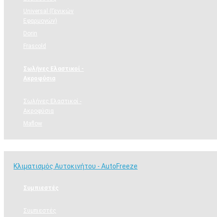
Universal (Γενικών
Εφαρμογών)
Dorin
Frascold
Σωλήνες Ελαστικοί -
Ακροφύσια
Σωλήνες Ελαστικοί -
Ακροφύσια
Maflow
Κλιματισμός Αυτοκινήτου - AutoFreeze
Κλιματισμός Αυτοκινήτου - AutoFreeze
Συμπιεστές
Συμπιεστές