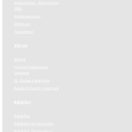
Ανεμιστήρες - Βεντιλατέρ
SPAL
Αναρροφήσεως
Ωθήσεως
Τουρμπίνες
Φίλτρα
Φίλτρα
Γενικών Εφαρμογών
Universal
ΙΧ - Ελαφριά Φορτηγά
Βαρέα Οχήματα - Αγροτικά
Βαλβίδες
Βαλβίδες
Βαλβίδες Εκτονωτικές
Βαλβίδες Πληρώσεως