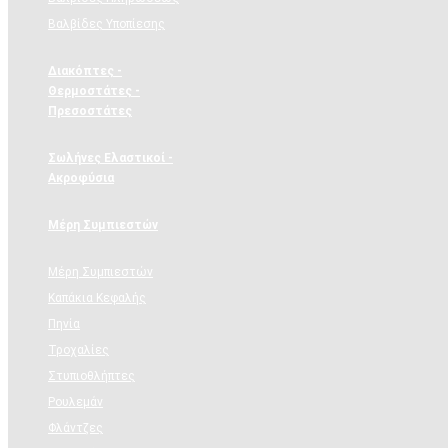
Βαλβίδες Υποπίεσης
Διακόπτες -
Θερμοστάτες -
Πρεσοστάτες
Σωλήνες Ελαστικοί -
Ακροφύσια
Μέρη Συμπιεστών
Μέρη Συμπιεστών
Καπάκια Κεφαλής
Πηνία
Τροχαλίες
Στυπιοθλήπτες
Ρουλεμάν
Φλάντζες