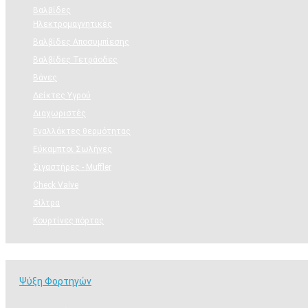
Βαλβίδες
Ηλεκτρομαγνητικές
Βαλβίδες Αποσυμπίεσης
Βαλβίδες Τετράοδες
Βάνες
Δείκτες Υγρού
Διαχωριστές
Εναλλάκτες θερμότητας
Εύκαμπτοι Σωλήνες
Σιγαστήρες - Muffler
Check Valve
Φίλτρα
Κουρτίνες πόρτας
Ψύξη Φορτηγών
Ψύξη Φορτηγών