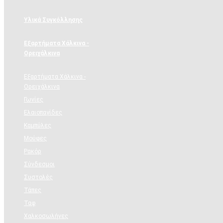
Υλικά Συγκόλλησης
Εξαρτήματα Χάλκινα -
Ορειχάλκινα
Εξαρτήματα Χάλκινα -
Ορειχάλκινα
Γωνίες
Ελαιοπαγίδες
Καμπύλες
Μούφες
Ρακόρ
Σύνδεσμοι
Συστολές
Τάπες
Ταφ
Χαλκοσωλήνες