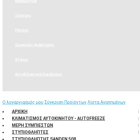
Μανόμετρα
Ξύστρες
Πένσες
Συσκευές Ανάκτησης
Χτένια
Ανταλλακτικά Εργαλείων
Η Εταιρεία
Ο λογαργιασμός μου
Σύγκριση Προϊόντων
Λίστα Αγαπημένων
ΑΡΧΙΚΉ
ΚΛΙΜΑΤΙΣΜΌΣ ΑΥΤΟΚΙΝΉΤΟΥ - AUTOFREEZE
ΜΈΡΗ ΣΥΜΠΙΕΣΤΏΝ
ΣΤΥΠΙΟΘΛΉΠΤΕΣ
ΣΤΥΠΙΟΘΛΉΠΤΗΣ SANDEN 508