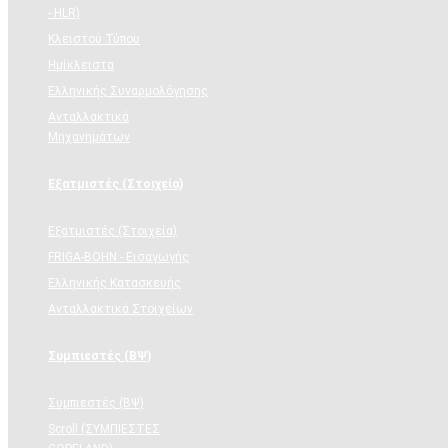
- HLR)
Κλειστού Τύπου
Ημίκλειστα
Ελληνικής Συναρμολόγησης
Ανταλλακτικά
Μηχανημάτων
Εξατμιστές (Στοιχεία)
Εξατμιστές (Στοιχεία)
FRIGA-BOHN - Εισαγωγής
Ελληνικής Κατασκευής
Ανταλλακτικά Στοιχείων
Συμπιεστές (ΒΨ)
Συμπιεστές (ΒΨ)
Scroll (ΣΥΜΠΙΕΣΤΕΣ