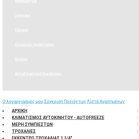
Μανόμετρα
Ξύστρες
Πένσες
Συσκευές Ανάκτησης
Χτένια
Ανταλλακτικά Εργαλείων
Η Εταιρεία
Ο λογαργιασμός μου
Σύγκριση Προϊόντων
Λίστα Αγαπημένων
ΑΡΧΙΚΉ
ΚΛΙΜΑΤΙΣΜΌΣ ΑΥΤΟΚΙΝΉΤΟΥ - AUTOFREEZE
ΜΈΡΗ ΣΥΜΠΙΕΣΤΏΝ
ΤΡΟΧΑΛΊΕΣ
ΕΚΚΕΝΤΡΟ ΤΡΟΧΑΛΊΑΣ 1 1/4"