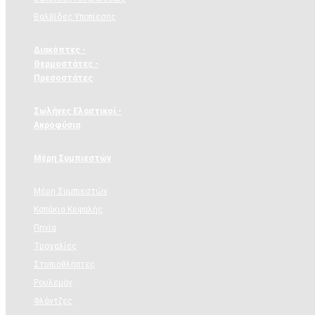
Βαλβίδες Υποπίεσης
Διακόπτες -
Θερμοστάτες -
Πρεσοστάτες
Σωλήνες Ελαστικοί -
Ακροφύσια
Μέρη Συμπιεστών
Μέρη Συμπιεστών
Καπάκια Κεφαλής
Πηνία
Τροχαλίες
Στυπιοθλήπτες
Ρουλεμάν
Φλάντζες