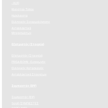
- HLR)
Κλειστού Τύπου
Ημίκλειστα
Ελληνικής Συναρμολόγησης
Ανταλλακτικά
Μηχανημάτων
Εξατμιστές (Στοιχεία)
Εξατμιστές (Στοιχεία)
FRIGA-BOHN - Εισαγωγής
Ελληνικής Κατασκευής
Ανταλλακτικά Στοιχείων
Συμπιεστές (ΒΨ)
Συμπιεστές (ΒΨ)
Scroll (ΣΥΜΠΙΕΣΤΕΣ