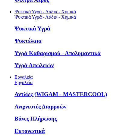
Ψυκτικά Υγρά - Λάδια - Χημικά
Ψυκτικά Υγρά - Λάδια - Χημικά
Ψυκτικά Υγρά
Ψυκτέλαια
Υγρά Καθαρισμού - Απολυμαντικά
Υγρά Απωλειών
Εργαλεία
Εργαλεία
Αντλίες (WIGAM - MASTERCOOL)
Ανιχνευτές Διαρροών
Βάνες Πλήρωσης
Εκτονωτικά