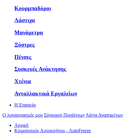
Κουρμπαδόροι
Λάστιχα
Μανόμετρα
Ξύστρες
Πένσες
Συσκευές Ανάκτησης
Χτένια
Ανταλλακτικά Εργαλείων
Η Εταιρεία
Ο λογαργιασμός μου
Σύγκριση Προϊόντων
Λίστα Αγαπημένων
Αρχική
Κλιματισμός Αυτοκινήτου - AutoFreeze