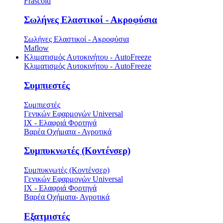
Frascold
Σωλήνες Ελαστικοί - Ακροφύσια
Σωλήνες Ελαστικοί - Ακροφύσια
Maflow
Κλιματισμός Αυτοκινήτου - AutoFreeze
Κλιματισμός Αυτοκινήτου - AutoFreeze
Συμπιεστές
Συμπιεστές
Γενικών Εφαρμογών Universal
ΙΧ - Ελαφριά Φορτηγά
Βαρέα Οχήματα - Αγροτικά
Συμπυκνωτές (Κοντένσερ)
Συμπυκνωτές (Κοντένσερ)
Γενικών Εφαρμογών Universal
ΙΧ - Ελαφριά Φορτηγά
Βαρέα Οχήματα- Αγροτικά
Εξατμιστές