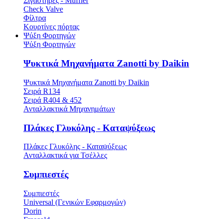
Σιγαστήρες - Muffler
Check Valve
Φίλτρα
Κουρτίνες πόρτας
Ψύξη Φορτηγών
Ψύξη Φορτηγών
Ψυκτικά Μηχανήματα Zanotti by Daikin
Ψυκτικά Μηχανήματα Zanotti by Daikin
Σειρά R134
Σειρά R404 & 452
Ανταλλακτικά Μηχανημάτων
Πλάκες Γλυκόλης - Καταψύξεως
Πλάκες Γλυκόλης - Καταψύξεως
Ανταλλακτικά για Τσέλλες
Συμπιεστές
Συμπιεστές
Universal (Γενικών Εφαρμογών)
Dorin