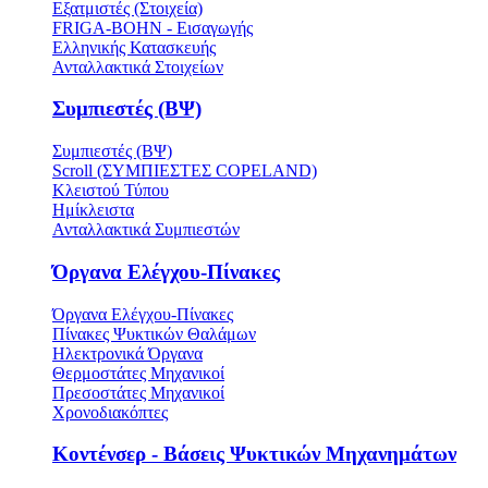
Εξατμιστές (Στοιχεία)
FRIGA-BOHN - Εισαγωγής
Ελληνικής Κατασκευής
Ανταλλακτικά Στοιχείων
Συμπιεστές (ΒΨ)
Συμπιεστές (ΒΨ)
Scroll (ΣΥΜΠΙΕΣΤΕΣ COPELAND)
Κλειστού Τύπου
Ημίκλειστα
Ανταλλακτικά Συμπιεστών
Όργανα Ελέγχου-Πίνακες
Όργανα Ελέγχου-Πίνακες
Πίνακες Ψυκτικών Θαλάμων
Ηλεκτρονικά Όργανα
Θερμοστάτες Μηχανικοί
Πρεσοστάτες Μηχανικοί
Χρονοδιακόπτες
Κοντένσερ - Βάσεις Ψυκτικών Μηχανημάτων