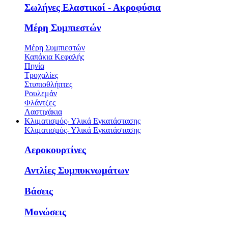
Σωλήνες Ελαστικοί - Ακροφύσια
Μέρη Συμπιεστών
Μέρη Συμπιεστών
Καπάκια Κεφαλής
Πηνία
Τροχαλίες
Στυπιοθλήπτες
Ρουλεμάν
Φλάντζες
Λαστιχάκια
Κλιματισμός- Υλικά Εγκατάστασης
Κλιματισμός- Υλικά Εγκατάστασης
Αεροκουρτίνες
Αντλίες Συμπυκνωμάτων
Βάσεις
Μονώσεις