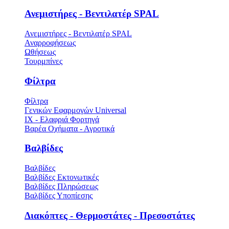
Ανεμιστήρες - Βεντιλατέρ SPAL
Ανεμιστήρες - Βεντιλατέρ SPAL
Αναρροφήσεως
Ωθήσεως
Τουρμπίνες
Φίλτρα
Φίλτρα
Γενικών Εφαρμογών Universal
ΙΧ - Ελαφριά Φορτηγά
Βαρέα Οχήματα - Αγροτικά
Βαλβίδες
Βαλβίδες
Βαλβίδες Εκτονωτικές
Βαλβίδες Πληρώσεως
Βαλβίδες Υποπίεσης
Διακόπτες - Θερμοστάτες - Πρεσοστάτες