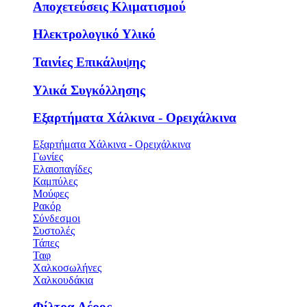
Αποχετεύσεις Κλιματισμού
Ηλεκτρολογικό Υλικό
Ταινίες Επικάλυψης
Υλικά Συγκόλλησης
Εξαρτήματα Χάλκινα - Ορειχάλκινα
Εξαρτήματα Χάλκινα - Ορειχάλκινα
Γωνίες
Ελαιοπαγίδες
Καμπύλες
Μούφες
Ρακόρ
Σύνδεσμοι
Συστολές
Τάπες
Ταφ
Χαλκοσωλήνες
Χαλκουδάκια
Φίλτρα Αέρος