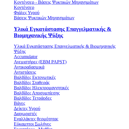
Κοντένσερ - Βάσεις Ψυκτικών Μηχανημάτων
Κοντένσερ
Φιάλες Υγρού
Βάσεις Ψυκτικών Μηχανημάτων
Υλικά Εγκατάστασης Επαγγελματικής &
Βιομηχανικής Ψύξης
Υλικά Εγκατάστασης Επαγγελματικής & Βιομηχανικής
Ψύξης
Accumulator
Ανεμιστήρες (ΕΒΜ PAPST)
Αντικραδασμικά
Αντιστάσεις
Βαλβίδες Εκτονωτικές
Βαλβίδες Σταθεράς
Βαλβίδες Ηλεκτρομαγνητικές
Βαλβίδες Αποσυμπίεσης
Βαλβίδες Τετράοδες
Βάνες
Δείκτες Υγρού
Διαχωριστές
Εναλλάκτες θερμότητας
Εύκαμπτοι Σωλήνες