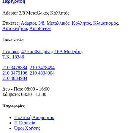
Περιγραφή
Adaptor 3/8 Μεταλλικός Κολλητός
Ετικέτες:
Adaptor
,
3/8
,
Μεταλλικός
,
Κολλητός
,
Κλιματισμός
,
Αυτοκινήτου
,
AutoFreeze
Eπικοινωνία
Πειραιώς 47 και Φλωρίνης 16Α Μοσχάτο,
T.K. 18346
210 3478884
,
210 3478494
210 3479106
,
210 4834904
210 4834984
Δευ - Παρ: 08:00 - 16:00
Σάββατο: 08:30 - 13:30
Πληροφορίες
Πολιτική Απορρήτου
Η Εταιρεία
Όροι Χρήσης