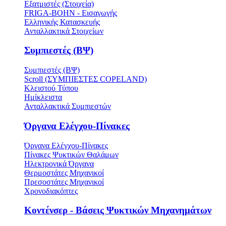
Εξατμιστές (Στοιχεία)
FRIGA-BOHN - Εισαγωγής
Ελληνικής Κατασκευής
Ανταλλακτικά Στοιχείων
Συμπιεστές (ΒΨ)
Συμπιεστές (ΒΨ)
Scroll (ΣΥΜΠΙΕΣΤΕΣ COPELAND)
Κλειστού Τύπου
Ημίκλειστα
Ανταλλακτικά Συμπιεστών
Όργανα Ελέγχου-Πίνακες
Όργανα Ελέγχου-Πίνακες
Πίνακες Ψυκτικών Θαλάμων
Ηλεκτρονικά Όργανα
Θερμοστάτες Μηχανικοί
Πρεσοστάτες Μηχανικοί
Χρονοδιακόπτες
Κοντένσερ - Βάσεις Ψυκτικών Μηχανημάτων