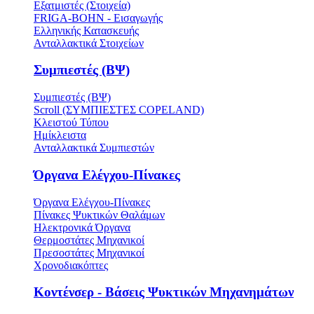
Εξατμιστές (Στοιχεία)
FRIGA-BOHN - Εισαγωγής
Ελληνικής Κατασκευής
Ανταλλακτικά Στοιχείων
Συμπιεστές (ΒΨ)
Συμπιεστές (ΒΨ)
Scroll (ΣΥΜΠΙΕΣΤΕΣ COPELAND)
Κλειστού Τύπου
Ημίκλειστα
Ανταλλακτικά Συμπιεστών
Όργανα Ελέγχου-Πίνακες
Όργανα Ελέγχου-Πίνακες
Πίνακες Ψυκτικών Θαλάμων
Ηλεκτρονικά Όργανα
Θερμοστάτες Μηχανικοί
Πρεσοστάτες Μηχανικοί
Χρονοδιακόπτες
Κοντένσερ - Βάσεις Ψυκτικών Μηχανημάτων