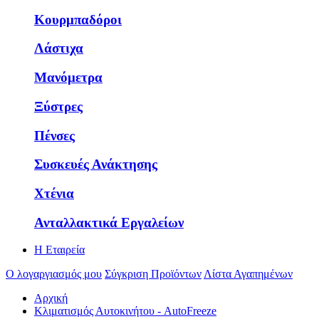
Κουρμπαδόροι
Λάστιχα
Μανόμετρα
Ξύστρες
Πένσες
Συσκευές Ανάκτησης
Χτένια
Ανταλλακτικά Εργαλείων
Η Εταιρεία
Ο λογαργιασμός μου
Σύγκριση Προϊόντων
Λίστα Αγαπημένων
Αρχική
Κλιματισμός Αυτοκινήτου - AutoFreeze