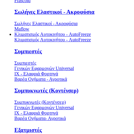
Frascold
Σωλήνες Ελαστικοί - Ακροφύσια
Σωλήνες Ελαστικοί - Ακροφύσια
Maflow
Κλιματισμός Αυτοκινήτου - AutoFreeze
Κλιματισμός Αυτοκινήτου - AutoFreeze
Συμπιεστές
Συμπιεστές
Γενικών Εφαρμογών Universal
ΙΧ - Ελαφριά Φορτηγά
Βαρέα Οχήματα - Αγροτικά
Συμπυκνωτές (Κοντένσερ)
Συμπυκνωτές (Κοντένσερ)
Γενικών Εφαρμογών Universal
ΙΧ - Ελαφριά Φορτηγά
Βαρέα Οχήματα- Αγροτικά
Εξατμιστές