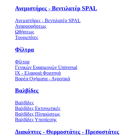
Ανεμιστήρες - Βεντιλατέρ SPAL
Ανεμιστήρες - Βεντιλατέρ SPAL
Αναρροφήσεως
Ωθήσεως
Τουρμπίνες
Φίλτρα
Φίλτρα
Γενικών Εφαρμογών Universal
ΙΧ - Ελαφριά Φορτηγά
Βαρέα Οχήματα - Αγροτικά
Βαλβίδες
Βαλβίδες
Βαλβίδες Εκτονωτικές
Βαλβίδες Πληρώσεως
Βαλβίδες Υποπίεσης
Διακόπτες - Θερμοστάτες - Πρεσοστάτες