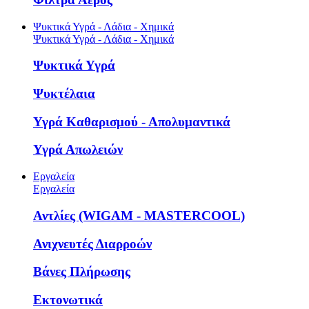
Ψυκτικά Υγρά - Λάδια - Χημικά
Ψυκτικά Υγρά - Λάδια - Χημικά
Ψυκτικά Υγρά
Ψυκτέλαια
Υγρά Καθαρισμού - Απολυμαντικά
Υγρά Απωλειών
Εργαλεία
Εργαλεία
Αντλίες (WIGAM - MASTERCOOL)
Ανιχνευτές Διαρροών
Βάνες Πλήρωσης
Εκτονωτικά