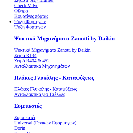
Σιγαστήρες - Muffler
Check Valve
Φίλτρα
Κουρτίνες πόρτας
Ψύξη Φορτηγών
Ψύξη Φορτηγών
Ψυκτικά Μηχανήματα Zanotti by Daikin
Ψυκτικά Μηχανήματα Zanotti by Daikin
Σειρά R134
Σειρά R404 & 452
Ανταλλακτικά Μηχανημάτων
Πλάκες Γλυκόλης - Καταψύξεως
Πλάκες Γλυκόλης - Καταψύξεως
Ανταλλακτικά για Τσέλλες
Συμπιεστές
Συμπιεστές
Universal (Γενικών Εφαρμογών)
Dorin