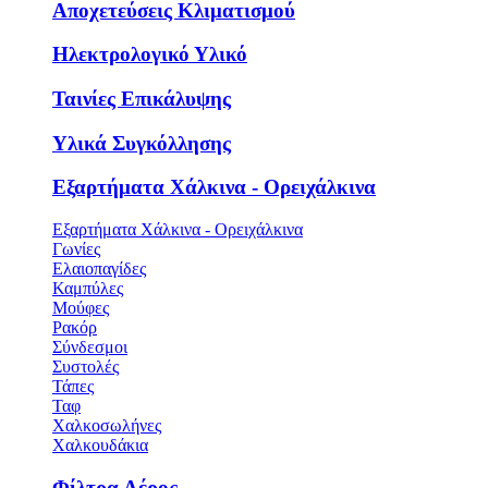
Αποχετεύσεις Κλιματισμού
Ηλεκτρολογικό Υλικό
Ταινίες Επικάλυψης
Υλικά Συγκόλλησης
Εξαρτήματα Χάλκινα - Ορειχάλκινα
Εξαρτήματα Χάλκινα - Ορειχάλκινα
Γωνίες
Ελαιοπαγίδες
Καμπύλες
Μούφες
Ρακόρ
Σύνδεσμοι
Συστολές
Τάπες
Ταφ
Χαλκοσωλήνες
Χαλκουδάκια
Φίλτρα Αέρος