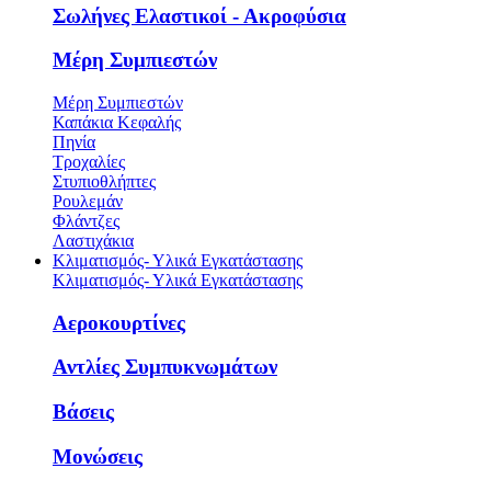
Σωλήνες Ελαστικοί - Ακροφύσια
Μέρη Συμπιεστών
Μέρη Συμπιεστών
Καπάκια Κεφαλής
Πηνία
Τροχαλίες
Στυπιοθλήπτες
Ρουλεμάν
Φλάντζες
Λαστιχάκια
Κλιματισμός- Υλικά Εγκατάστασης
Κλιματισμός- Υλικά Εγκατάστασης
Αεροκουρτίνες
Αντλίες Συμπυκνωμάτων
Βάσεις
Μονώσεις