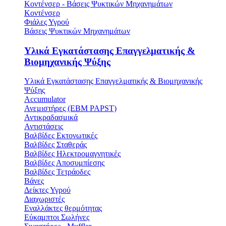
Κοντένσερ - Βάσεις Ψυκτικών Μηχανημάτων
Κοντένσερ
Φιάλες Υγρού
Βάσεις Ψυκτικών Μηχανημάτων
Υλικά Εγκατάστασης Επαγγελματικής &
Βιομηχανικής Ψύξης
Υλικά Εγκατάστασης Επαγγελματικής & Βιομηχανικής
Ψύξης
Accumulator
Ανεμιστήρες (ΕΒΜ PAPST)
Αντικραδασμικά
Αντιστάσεις
Βαλβίδες Εκτονωτικές
Βαλβίδες Σταθεράς
Βαλβίδες Ηλεκτρομαγνητικές
Βαλβίδες Αποσυμπίεσης
Βαλβίδες Τετράοδες
Βάνες
Δείκτες Υγρού
Διαχωριστές
Εναλλάκτες θερμότητας
Εύκαμπτοι Σωλήνες