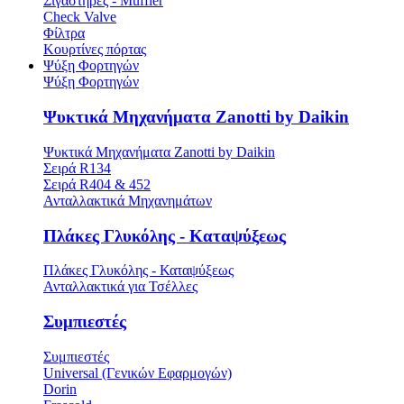
Σιγαστήρες - Muffler
Check Valve
Φίλτρα
Κουρτίνες πόρτας
Ψύξη Φορτηγών
Ψύξη Φορτηγών
Ψυκτικά Μηχανήματα Zanotti by Daikin
Ψυκτικά Μηχανήματα Zanotti by Daikin
Σειρά R134
Σειρά R404 & 452
Ανταλλακτικά Μηχανημάτων
Πλάκες Γλυκόλης - Καταψύξεως
Πλάκες Γλυκόλης - Καταψύξεως
Ανταλλακτικά για Τσέλλες
Συμπιεστές
Συμπιεστές
Universal (Γενικών Εφαρμογών)
Dorin