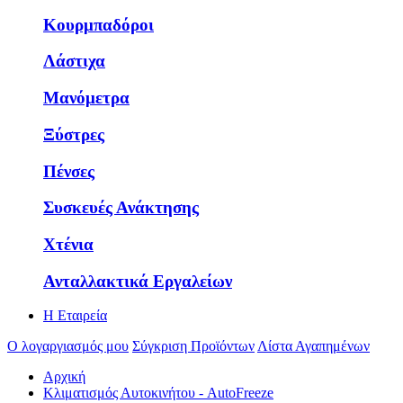
Κουρμπαδόροι
Λάστιχα
Μανόμετρα
Ξύστρες
Πένσες
Συσκευές Ανάκτησης
Χτένια
Ανταλλακτικά Εργαλείων
Η Εταιρεία
Ο λογαργιασμός μου
Σύγκριση Προϊόντων
Λίστα Αγαπημένων
Αρχική
Κλιματισμός Αυτοκινήτου - AutoFreeze