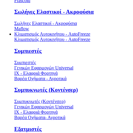
Frascold
Σωλήνες Ελαστικοί - Ακροφύσια
Σωλήνες Ελαστικοί - Ακροφύσια
Maflow
Κλιματισμός Αυτοκινήτου - AutoFreeze
Κλιματισμός Αυτοκινήτου - AutoFreeze
Συμπιεστές
Συμπιεστές
Γενικών Εφαρμογών Universal
ΙΧ - Ελαφριά Φορτηγά
Βαρέα Οχήματα - Αγροτικά
Συμπυκνωτές (Κοντένσερ)
Συμπυκνωτές (Κοντένσερ)
Γενικών Εφαρμογών Universal
ΙΧ - Ελαφριά Φορτηγά
Βαρέα Οχήματα- Αγροτικά
Εξατμιστές