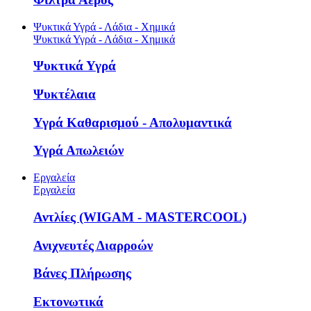
Ψυκτικά Υγρά - Λάδια - Χημικά
Ψυκτικά Υγρά - Λάδια - Χημικά
Ψυκτικά Υγρά
Ψυκτέλαια
Υγρά Καθαρισμού - Απολυμαντικά
Υγρά Απωλειών
Εργαλεία
Εργαλεία
Αντλίες (WIGAM - MASTERCOOL)
Ανιχνευτές Διαρροών
Βάνες Πλήρωσης
Εκτονωτικά