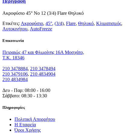
Περιγραφή
Ακροφύσιο 45° Νο 12 (3/4) Flare Θηλυκό
Ετικέτες:
Ακροφύσιο
,
45°
,
(3/4)
,
Flare
,
Θηλυκό
,
Κλιματισμός
,
Αυτοκινήτου
,
AutoFreeze
Eπικοινωνία
Πειραιώς 47 και Φλωρίνης 16Α Μοσχάτο,
T.K. 18346
210 3478884
,
210 3478494
210 3479106
,
210 4834904
210 4834984
Δευ - Παρ: 08:00 - 16:00
Σάββατο: 08:30 - 13:30
Πληροφορίες
Πολιτική Απορρήτου
Η Εταιρεία
Όροι Χρήσης