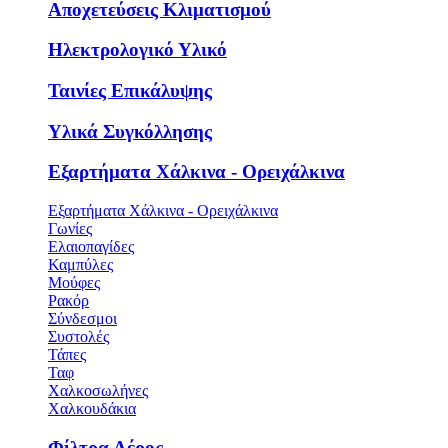
Αποχετεύσεις Κλιματισμού
Ηλεκτρολογικό Υλικό
Ταινίες Επικάλυψης
Υλικά Συγκόλλησης
Εξαρτήματα Χάλκινα - Ορειχάλκινα
Εξαρτήματα Χάλκινα - Ορειχάλκινα
Γωνίες
Ελαιοπαγίδες
Καμπύλες
Μούφες
Ρακόρ
Σύνδεσμοι
Συστολές
Τάπες
Ταφ
Χαλκοσωλήνες
Χαλκουδάκια
Φίλτρα Αέρος