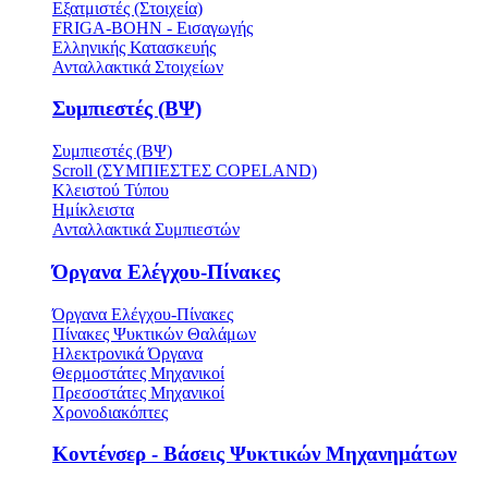
Εξατμιστές (Στοιχεία)
FRIGA-BOHN - Εισαγωγής
Ελληνικής Κατασκευής
Ανταλλακτικά Στοιχείων
Συμπιεστές (ΒΨ)
Συμπιεστές (ΒΨ)
Scroll (ΣΥΜΠΙΕΣΤΕΣ COPELAND)
Κλειστού Τύπου
Ημίκλειστα
Ανταλλακτικά Συμπιεστών
Όργανα Ελέγχου-Πίνακες
Όργανα Ελέγχου-Πίνακες
Πίνακες Ψυκτικών Θαλάμων
Ηλεκτρονικά Όργανα
Θερμοστάτες Μηχανικοί
Πρεσοστάτες Μηχανικοί
Χρονοδιακόπτες
Κοντένσερ - Βάσεις Ψυκτικών Μηχανημάτων