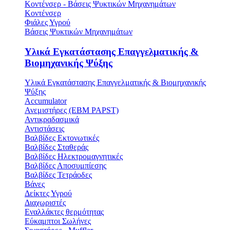
Κοντένσερ - Βάσεις Ψυκτικών Μηχανημάτων
Κοντένσερ
Φιάλες Υγρού
Βάσεις Ψυκτικών Μηχανημάτων
Υλικά Εγκατάστασης Επαγγελματικής &
Βιομηχανικής Ψύξης
Υλικά Εγκατάστασης Επαγγελματικής & Βιομηχανικής
Ψύξης
Accumulator
Ανεμιστήρες (ΕΒΜ PAPST)
Αντικραδασμικά
Αντιστάσεις
Βαλβίδες Εκτονωτικές
Βαλβίδες Σταθεράς
Βαλβίδες Ηλεκτρομαγνητικές
Βαλβίδες Αποσυμπίεσης
Βαλβίδες Τετράοδες
Βάνες
Δείκτες Υγρού
Διαχωριστές
Εναλλάκτες θερμότητας
Εύκαμπτοι Σωλήνες