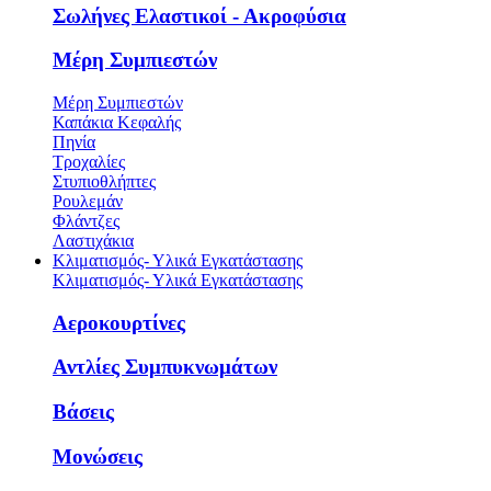
Σωλήνες Ελαστικοί - Ακροφύσια
Μέρη Συμπιεστών
Μέρη Συμπιεστών
Καπάκια Κεφαλής
Πηνία
Τροχαλίες
Στυπιοθλήπτες
Ρουλεμάν
Φλάντζες
Λαστιχάκια
Κλιματισμός- Υλικά Εγκατάστασης
Κλιματισμός- Υλικά Εγκατάστασης
Αεροκουρτίνες
Αντλίες Συμπυκνωμάτων
Βάσεις
Μονώσεις