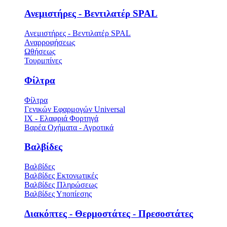
Ανεμιστήρες - Βεντιλατέρ SPAL
Ανεμιστήρες - Βεντιλατέρ SPAL
Αναρροφήσεως
Ωθήσεως
Τουρμπίνες
Φίλτρα
Φίλτρα
Γενικών Εφαρμογών Universal
ΙΧ - Ελαφριά Φορτηγά
Βαρέα Οχήματα - Αγροτικά
Βαλβίδες
Βαλβίδες
Βαλβίδες Εκτονωτικές
Βαλβίδες Πληρώσεως
Βαλβίδες Υποπίεσης
Διακόπτες - Θερμοστάτες - Πρεσοστάτες