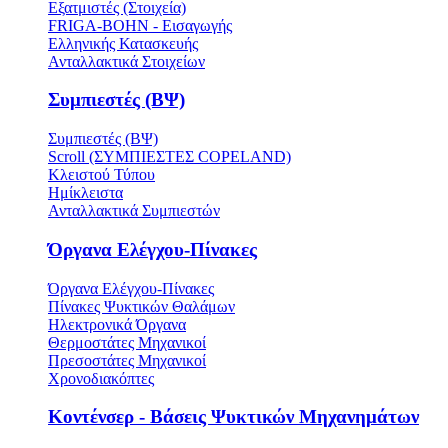
Εξατμιστές (Στοιχεία)
FRIGA-BOHN - Εισαγωγής
Ελληνικής Κατασκευής
Ανταλλακτικά Στοιχείων
Συμπιεστές (ΒΨ)
Συμπιεστές (ΒΨ)
Scroll (ΣΥΜΠΙΕΣΤΕΣ COPELAND)
Κλειστού Τύπου
Ημίκλειστα
Ανταλλακτικά Συμπιεστών
Όργανα Ελέγχου-Πίνακες
Όργανα Ελέγχου-Πίνακες
Πίνακες Ψυκτικών Θαλάμων
Ηλεκτρονικά Όργανα
Θερμοστάτες Μηχανικοί
Πρεσοστάτες Μηχανικοί
Χρονοδιακόπτες
Κοντένσερ - Βάσεις Ψυκτικών Μηχανημάτων