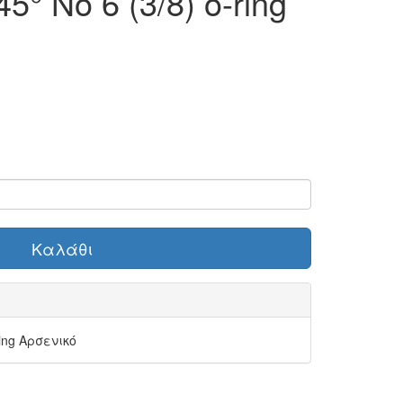
° Νο 6 (3/8) o-ring
Καλάθι
ring Αρσενικό