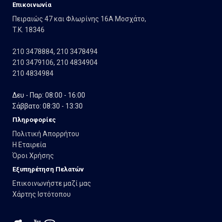
Eπικοινωνία
Πειραιώς 47 και Φλωρίνης 16Α Μοσχάτο,
T.K. 18346
210 3478884
,
210 3478494
210 3479106
,
210 4834904
210 4834984
Δευ - Παρ: 08:00 - 16:00
Σάββατο: 08:30 - 13:30
Πληροφορίες
Πολιτική Απορρήτου
Η Εταιρεία
Όροι Χρήσης
Εξυπηρέτηση Πελατών
Επικοινωνήστε μαζί μας
Χάρτης Ιστότοπου