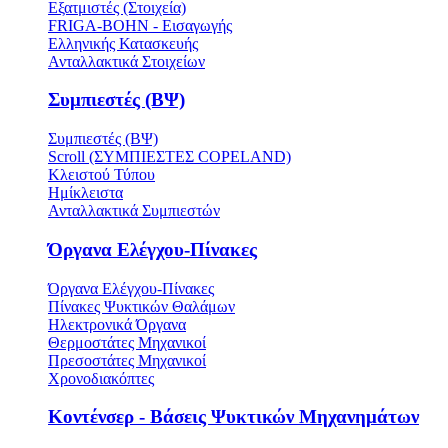
Εξατμιστές (Στοιχεία)
FRIGA-BOHN - Εισαγωγής
Ελληνικής Κατασκευής
Ανταλλακτικά Στοιχείων
Συμπιεστές (ΒΨ)
Συμπιεστές (ΒΨ)
Scroll (ΣΥΜΠΙΕΣΤΕΣ COPELAND)
Κλειστού Τύπου
Ημίκλειστα
Ανταλλακτικά Συμπιεστών
Όργανα Ελέγχου-Πίνακες
Όργανα Ελέγχου-Πίνακες
Πίνακες Ψυκτικών Θαλάμων
Ηλεκτρονικά Όργανα
Θερμοστάτες Μηχανικοί
Πρεσοστάτες Μηχανικοί
Χρονοδιακόπτες
Κοντένσερ - Βάσεις Ψυκτικών Μηχανημάτων