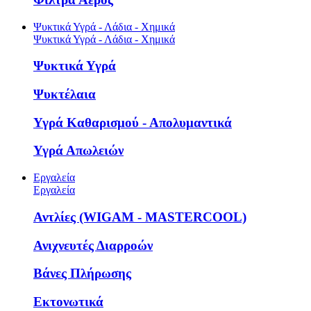
Ψυκτικά Υγρά - Λάδια - Χημικά
Ψυκτικά Υγρά - Λάδια - Χημικά
Ψυκτικά Υγρά
Ψυκτέλαια
Υγρά Καθαρισμού - Απολυμαντικά
Υγρά Απωλειών
Εργαλεία
Εργαλεία
Αντλίες (WIGAM - MASTERCOOL)
Ανιχνευτές Διαρροών
Βάνες Πλήρωσης
Εκτονωτικά