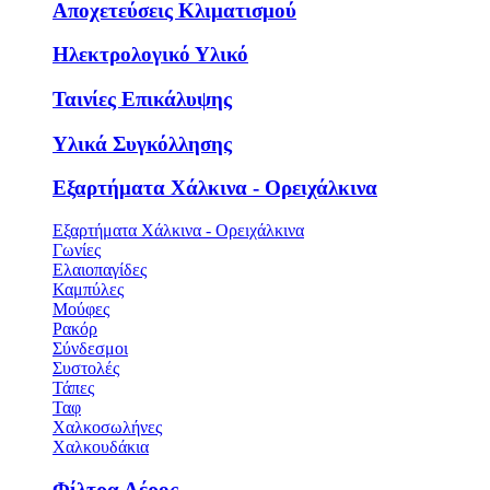
Αποχετεύσεις Κλιματισμού
Ηλεκτρολογικό Υλικό
Ταινίες Επικάλυψης
Υλικά Συγκόλλησης
Εξαρτήματα Χάλκινα - Ορειχάλκινα
Εξαρτήματα Χάλκινα - Ορειχάλκινα
Γωνίες
Ελαιοπαγίδες
Καμπύλες
Μούφες
Ρακόρ
Σύνδεσμοι
Συστολές
Τάπες
Ταφ
Χαλκοσωλήνες
Χαλκουδάκια
Φίλτρα Αέρος