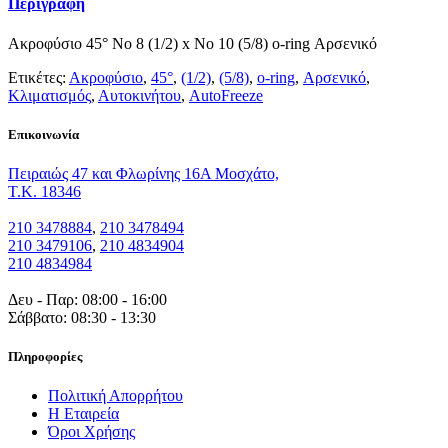
Περιγραφή
Ακροφύσιο 45° Νο 8 (1/2) x Νο 10 (5/8) o-ring Αρσενικό
Ετικέτες:
Ακροφύσιο
,
45°
,
(1/2)
,
(5/8)
,
o-ring
,
Αρσενικό
,
Κλιματισμός
,
Αυτοκινήτου
,
AutoFreeze
Eπικοινωνία
Πειραιώς 47 και Φλωρίνης 16Α Μοσχάτο,
T.K. 18346
210 3478884
,
210 3478494
210 3479106
,
210 4834904
210 4834984
Δευ - Παρ: 08:00 - 16:00
Σάββατο: 08:30 - 13:30
Πληροφορίες
Πολιτική Απορρήτου
Η Εταιρεία
Όροι Χρήσης