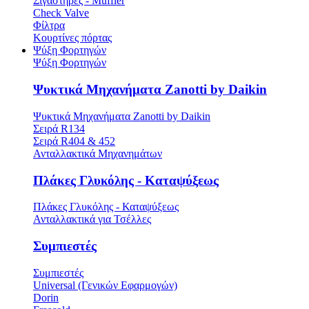
Σιγαστήρες - Muffler
Check Valve
Φίλτρα
Κουρτίνες πόρτας
Ψύξη Φορτηγών
Ψύξη Φορτηγών
Ψυκτικά Μηχανήματα Zanotti by Daikin
Ψυκτικά Μηχανήματα Zanotti by Daikin
Σειρά R134
Σειρά R404 & 452
Ανταλλακτικά Μηχανημάτων
Πλάκες Γλυκόλης - Καταψύξεως
Πλάκες Γλυκόλης - Καταψύξεως
Ανταλλακτικά για Τσέλλες
Συμπιεστές
Συμπιεστές
Universal (Γενικών Εφαρμογών)
Dorin