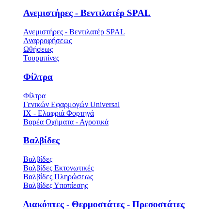
Ανεμιστήρες - Βεντιλατέρ SPAL
Ανεμιστήρες - Βεντιλατέρ SPAL
Αναρροφήσεως
Ωθήσεως
Τουρμπίνες
Φίλτρα
Φίλτρα
Γενικών Εφαρμογών Universal
ΙΧ - Ελαφριά Φορτηγά
Βαρέα Οχήματα - Αγροτικά
Βαλβίδες
Βαλβίδες
Βαλβίδες Εκτονωτικές
Βαλβίδες Πληρώσεως
Βαλβίδες Υποπίεσης
Διακόπτες - Θερμοστάτες - Πρεσοστάτες