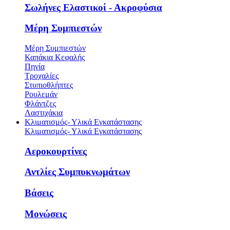
Σωλήνες Ελαστικοί - Ακροφύσια
Μέρη Συμπιεστών
Μέρη Συμπιεστών
Καπάκια Κεφαλής
Πηνία
Τροχαλίες
Στυπιοθλήπτες
Ρουλεμάν
Φλάντζες
Λαστιχάκια
Κλιματισμός- Υλικά Εγκατάστασης
Κλιματισμός- Υλικά Εγκατάστασης
Αεροκουρτίνες
Αντλίες Συμπυκνωμάτων
Βάσεις
Μονώσεις