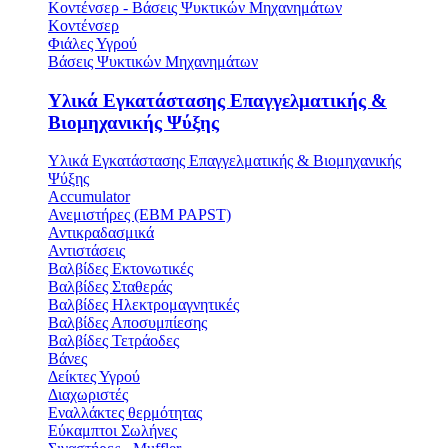
Κοντένσερ - Βάσεις Ψυκτικών Μηχανημάτων
Κοντένσερ
Φιάλες Υγρού
Βάσεις Ψυκτικών Μηχανημάτων
Υλικά Εγκατάστασης Επαγγελματικής &
Βιομηχανικής Ψύξης
Υλικά Εγκατάστασης Επαγγελματικής & Βιομηχανικής
Ψύξης
Accumulator
Ανεμιστήρες (ΕΒΜ PAPST)
Αντικραδασμικά
Αντιστάσεις
Βαλβίδες Εκτονωτικές
Βαλβίδες Σταθεράς
Βαλβίδες Ηλεκτρομαγνητικές
Βαλβίδες Αποσυμπίεσης
Βαλβίδες Τετράοδες
Βάνες
Δείκτες Υγρού
Διαχωριστές
Εναλλάκτες θερμότητας
Εύκαμπτοι Σωλήνες