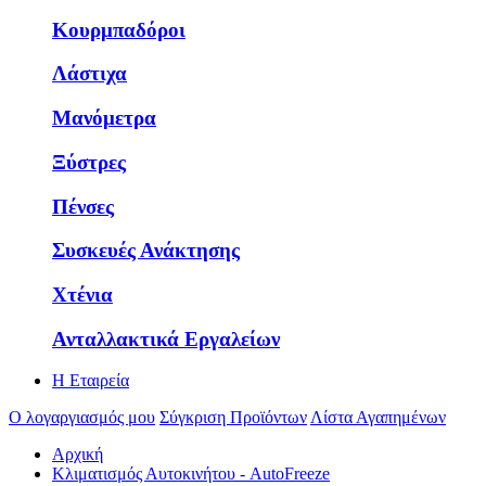
Κουρμπαδόροι
Λάστιχα
Μανόμετρα
Ξύστρες
Πένσες
Συσκευές Ανάκτησης
Χτένια
Ανταλλακτικά Εργαλείων
Η Εταιρεία
Ο λογαργιασμός μου
Σύγκριση Προϊόντων
Λίστα Αγαπημένων
Αρχική
Κλιματισμός Αυτοκινήτου - AutoFreeze