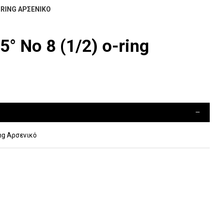
O-RING ΑΡΣΕΝΙΚΌ
° Νο 8 (1/2) o-ring
ing Αρσενικό