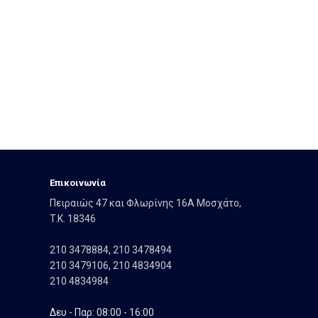
Eπικοινωνία
Πειραιώς 47 και Φλωρίνης 16Α Μοσχάτο,
T.K. 18346
210 3478884
,
210 3478494
210 3479106
,
210 4834904
210 4834984
Δευ - Παρ: 08:00 - 16:00