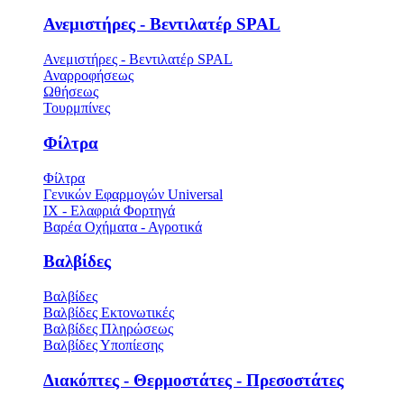
Ανεμιστήρες - Βεντιλατέρ SPAL
Ανεμιστήρες - Βεντιλατέρ SPAL
Αναρροφήσεως
Ωθήσεως
Τουρμπίνες
Φίλτρα
Φίλτρα
Γενικών Εφαρμογών Universal
ΙΧ - Ελαφριά Φορτηγά
Βαρέα Οχήματα - Αγροτικά
Βαλβίδες
Βαλβίδες
Βαλβίδες Εκτονωτικές
Βαλβίδες Πληρώσεως
Βαλβίδες Υποπίεσης
Διακόπτες - Θερμοστάτες - Πρεσοστάτες