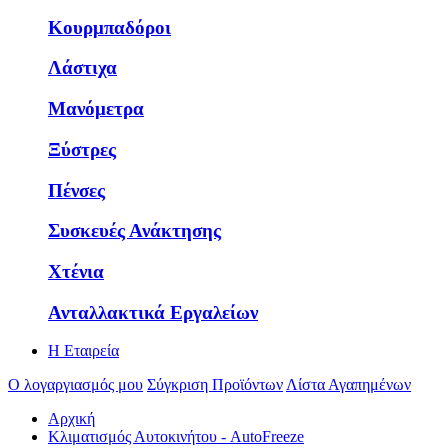
Κουρμπαδόροι
Λάστιχα
Μανόμετρα
Ξύστρες
Πένσες
Συσκευές Ανάκτησης
Χτένια
Ανταλλακτικά Εργαλείων
Η Εταιρεία
Ο λογαργιασμός μου
Σύγκριση Προϊόντων
Λίστα Αγαπημένων
Αρχική
Κλιματισμός Αυτοκινήτου - AutoFreeze