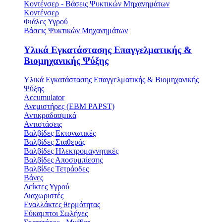
Κοντένσερ - Βάσεις Ψυκτικών Μηχανημάτων
Κοντένσερ
Φιάλες Υγρού
Βάσεις Ψυκτικών Μηχανημάτων
Υλικά Εγκατάστασης Επαγγελματικής &
Βιομηχανικής Ψύξης
Υλικά Εγκατάστασης Επαγγελματικής & Βιομηχανικής
Ψύξης
Accumulator
Ανεμιστήρες (ΕΒΜ PAPST)
Αντικραδασμικά
Αντιστάσεις
Βαλβίδες Εκτονωτικές
Βαλβίδες Σταθεράς
Βαλβίδες Ηλεκτρομαγνητικές
Βαλβίδες Αποσυμπίεσης
Βαλβίδες Τετράοδες
Βάνες
Δείκτες Υγρού
Διαχωριστές
Εναλλάκτες θερμότητας
Εύκαμπτοι Σωλήνες