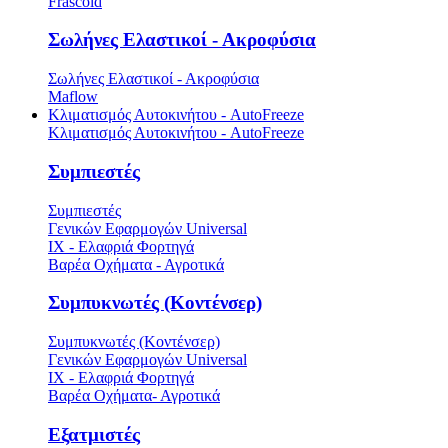
Frascold
Σωλήνες Ελαστικοί - Ακροφύσια
Σωλήνες Ελαστικοί - Ακροφύσια
Maflow
Κλιματισμός Αυτοκινήτου - AutoFreeze
Κλιματισμός Αυτοκινήτου - AutoFreeze
Συμπιεστές
Συμπιεστές
Γενικών Εφαρμογών Universal
ΙΧ - Ελαφριά Φορτηγά
Βαρέα Οχήματα - Αγροτικά
Συμπυκνωτές (Κοντένσερ)
Συμπυκνωτές (Κοντένσερ)
Γενικών Εφαρμογών Universal
ΙΧ - Ελαφριά Φορτηγά
Βαρέα Οχήματα- Αγροτικά
Εξατμιστές