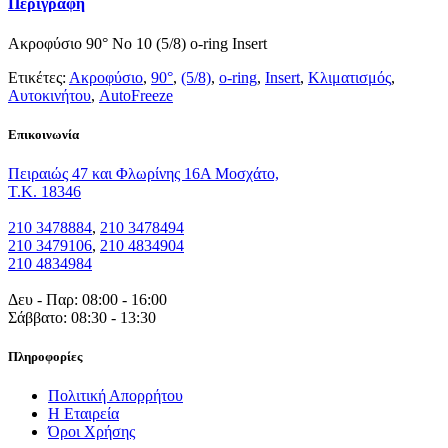
Περιγραφή
Ακροφύσιο 90° Νο 10 (5/8) o-ring Insert
Ετικέτες:
Ακροφύσιο
,
90°
,
(5/8)
,
o-ring
,
Insert
,
Κλιματισμός
,
Αυτοκινήτου
,
AutoFreeze
Eπικοινωνία
Πειραιώς 47 και Φλωρίνης 16Α Μοσχάτο,
T.K. 18346
210 3478884
,
210 3478494
210 3479106
,
210 4834904
210 4834984
Δευ - Παρ: 08:00 - 16:00
Σάββατο: 08:30 - 13:30
Πληροφορίες
Πολιτική Απορρήτου
Η Εταιρεία
Όροι Χρήσης