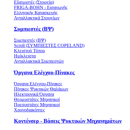
Εξατμιστές (Στοιχεία)
FRIGA-BOHN - Εισαγωγής
Ελληνικής Κατασκευής
Ανταλλακτικά Στοιχείων
Συμπιεστές (ΒΨ)
Συμπιεστές (ΒΨ)
Scroll (ΣΥΜΠΙΕΣΤΕΣ COPELAND)
Κλειστού Τύπου
Ημίκλειστα
Ανταλλακτικά Συμπιεστών
Όργανα Ελέγχου-Πίνακες
Όργανα Ελέγχου-Πίνακες
Πίνακες Ψυκτικών Θαλάμων
Ηλεκτρονικά Όργανα
Θερμοστάτες Μηχανικοί
Πρεσοστάτες Μηχανικοί
Χρονοδιακόπτες
Κοντένσερ - Βάσεις Ψυκτικών Μηχανημάτων