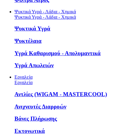
Ψυκτικά Υγρά - Λάδια - Χημικά
Ψυκτικά Υγρά - Λάδια - Χημικά
Ψυκτικά Υγρά
Ψυκτέλαια
Υγρά Καθαρισμού - Απολυμαντικά
Υγρά Απωλειών
Εργαλεία
Εργαλεία
Αντλίες (WIGAM - MASTERCOOL)
Ανιχνευτές Διαρροών
Βάνες Πλήρωσης
Εκτονωτικά