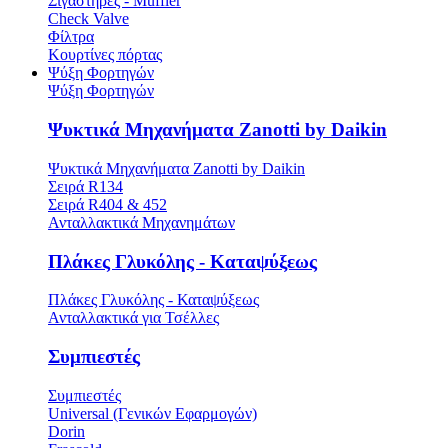
Σιγαστήρες - Muffler
Check Valve
Φίλτρα
Κουρτίνες πόρτας
Ψύξη Φορτηγών
Ψύξη Φορτηγών
Ψυκτικά Μηχανήματα Zanotti by Daikin
Ψυκτικά Μηχανήματα Zanotti by Daikin
Σειρά R134
Σειρά R404 & 452
Ανταλλακτικά Μηχανημάτων
Πλάκες Γλυκόλης - Καταψύξεως
Πλάκες Γλυκόλης - Καταψύξεως
Ανταλλακτικά για Τσέλλες
Συμπιεστές
Συμπιεστές
Universal (Γενικών Εφαρμογών)
Dorin