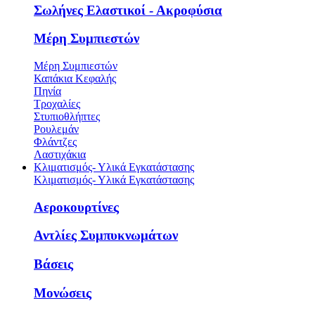
Σωλήνες Ελαστικοί - Ακροφύσια
Μέρη Συμπιεστών
Μέρη Συμπιεστών
Καπάκια Κεφαλής
Πηνία
Τροχαλίες
Στυπιοθλήπτες
Ρουλεμάν
Φλάντζες
Λαστιχάκια
Κλιματισμός- Υλικά Εγκατάστασης
Κλιματισμός- Υλικά Εγκατάστασης
Αεροκουρτίνες
Αντλίες Συμπυκνωμάτων
Βάσεις
Μονώσεις