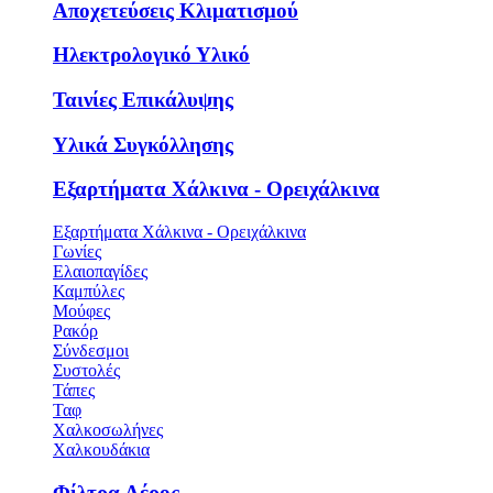
Αποχετεύσεις Κλιματισμού
Ηλεκτρολογικό Υλικό
Ταινίες Επικάλυψης
Υλικά Συγκόλλησης
Εξαρτήματα Χάλκινα - Ορειχάλκινα
Εξαρτήματα Χάλκινα - Ορειχάλκινα
Γωνίες
Ελαιοπαγίδες
Καμπύλες
Μούφες
Ρακόρ
Σύνδεσμοι
Συστολές
Τάπες
Ταφ
Χαλκοσωλήνες
Χαλκουδάκια
Φίλτρα Αέρος